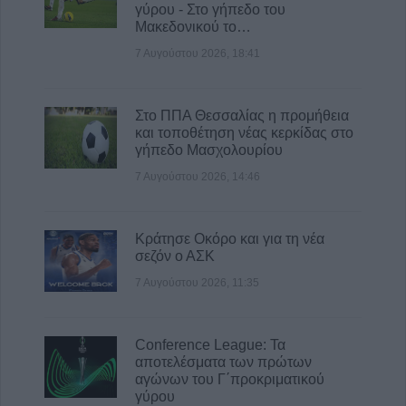
γύρου - Στο γήπεδο του
8 Αυγούστου 2026, 13:30
Μακεδονικού το…
Την Κυριακή 9 Αυγούστου η κηδεία του
7 Αυγούστου 2026, 18:41
Αντώνιου Ηλ. Αντωνίου
8 Αυγούστου 2026, 13:02
Στο ΠΠΑ Θεσσαλίας η προμήθεια
και τοποθέτηση νέας κερκίδας στο
γήπεδο Μασχολουρίου
7 Αυγούστου 2026, 14:46
Κράτησε Οκόρο και για τη νέα
σεζόν ο ΑΣΚ
7 Αυγούστου 2026, 11:35
Conference League: Τα
αποτελέσματα των πρώτων
αγώνων του Γ΄προκριματικού
γύρου