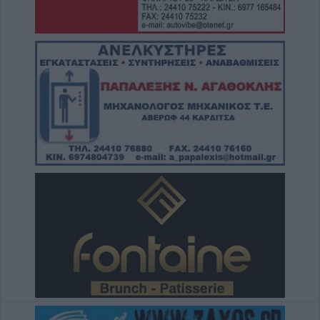
στους λογαριασμούς των καταναλωτών
8 Αυγούστου 2026, 21:15
Σίσκος Α. Βασίλειος: "Οι ηλίθιοι"
8 Αυγούστου 2026, 20:55
Πάρος: Νεκρό 4χρονο παιδί σε πισίνα beach
bar
8 Αυγούστου 2026, 19:35
Υπεγράφη η σύμβαση για την «Αναβάθμιση
υποδομών κεντρικής δομής του Μουσείου
Πόλης»
8 Αυγούστου 2026, 19:33
Την Κυριακή 9 Αυγούστου η κηδεία του
Κωνσταντίνου Βογιατζή
8 Αυγούστου 2026, 19:28
Την Δευτέρα 10 Αυγούστου η κηδεία του
Κωνσταντίνου Πλεξίδα
8 Αυγούστου 2026, 19:13