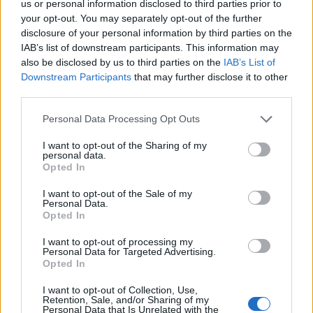
us or personal information disclosed to third parties prior to
ΤΕΛΕΥΤΑΙΑ ΝΕΑ
your opt-out. You may separately opt-out of the further
disclosure of your personal information by third parties on the
Συλλήψεις σε Λάρισα, Μαγνησία και Τρίκαλα
IAB’s list of downstream participants. This information may
για διατάραξη κοινής ησυχίας, παραβάσεις
also be disclosed by us to third parties on the
IAB’s List of
στον αιγιαλό, ναρκωτικά και οδήγηση υπό
Downstream Participants
that may further disclose it to other
μέθη
third parties.
9 Αυγούστου 2026, 10:27
Personal Data Processing Opt Outs
Διάθεση 1.800 νεοσσών και 235
γεννητόρων κυνηγετικού φασιανού από το
I want to opt-out of the Sharing of my
εκτροφείο Μπαλάνου στο Μουζάκι
personal data.
Opted In
9 Αυγούστου 2026, 09:38
I want to opt-out of the Sale of my
Από τη Γη στη Σελήνη: Το κομμάτι πύραυλου
Personal Data.
που προσέκρουσε στη Σελήνη γίνεται χρυσή
Opted In
ευκαιρία μελέτης για ειδικούς επιστήμονες
I want to opt-out of processing my
9 Αυγούστου 2026, 09:31
Personal Data for Targeted Advertising.
Opted In
Για ό,τι κι αν ψάχνεις, συνεργείο αυτοκινήτων
“Βούζας” και έχεις τη λύση!
I want to opt-out of Collection, Use,
Retention, Sale, and/or Sharing of my
9 Αυγούστου 2026, 09:14
Personal Data that Is Unrelated with the