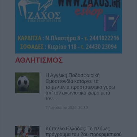
Την Κυριακή 9 Αυγούστου η κηδεία της
Θωμαΐτσας Τσιούκα
8 Αυγούστου 2026, 17:42
Μετώπη: Χωρίς τις αισθήσεις του
ανασύρθηκε από την θάλασσα 43χρονος
8 Αυγούστου 2026, 17:14
Σε αναζήτηση λύσης για το χρόνιο
ΑΘΛΗΤΙΣΜΟΣ
πρόβλημα των ανεπιτήρητων βοοειδών σε
κοινότητες του Δήμου Παλαμά
Η Αγγλική Ποδοσφαιρική
8 Αυγούστου 2026, 14:49
Ομοσπονδία καταργεί τα
Ακυρώθηκε απόφαση του Περιφερειάρχη
τσιμεντένια προστατευτικά γύρω
απ’ τον αγωνιστικό χώρο μετά
Θεσσαλίας Δημ. Κουρέτα για το θαλάσσιο
τον…
σκι στη λίμνη Σμοκόβου
7 Αυγούστου 2026, 19:30
8 Αυγούστου 2026, 13:44
Συνεδρίαση Επιτροπής Εκτίμησης Κινδύνου
για τους ισχυρούς ανέμους και τις υψηλές
Κύπελλο Ελλάδας: Το πλήρες
θερμοκρασίες
πρόγραμμα του 2ου προκριματικού