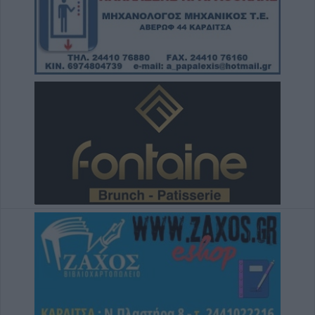
5 Αυγούστου 2026, 20:15
Η Ε.Ο.Α.Σ.Κ. καταδικάζει τη σύλληψη του
προέδρου του Εργατικού Κέντρου Λάρισας
5 Αυγούστου 2026, 19:42
Σπουδαία μεταγραφική κίνηση για την Α.Ε.
Μουζακίου με την απόκτηση του Γιάννη
Σκόνδρα
5 Αυγούστου 2026, 19:38
Τρεις συλλήψεις για εμπρησμούς από
αμέλεια σε Τρίκαλα, Αττική και Πρέβεζα
5 Αυγούστου 2026, 19:24
Άμεση κρατική αρωγή και στήριξη των
πληγέντων - Το σχέδιο αποκατάστασης των
περιοχών που επλήγησαν από τις
πυρκαγιές
5 Αυγούστου 2026, 18:23
Μικροσκοπικές δίνες ανακαλύφθηκαν για