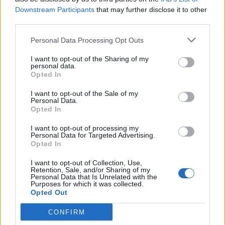
Στη Σόφια θα ψάξει την πρόκριση ο
Downstream Participants
that may further disclose it to other
Παναθηναϊκός
third parties.
5 Αυγούστου 2026, 23:33
Personal Data Processing Opt Outs
Σύγκρουση μηχανής με αυτοκίνητο στη
Λάρισα – Στο νοσοκομείο ο οδηγός του
I want to opt-out of the Sharing of my
δικύκλου
personal data.
Opted In
5 Αυγούστου 2026, 22:45
I want to opt-out of the Sale of my
Κεραυνός χτύπησε γήπεδο στην Ταϊλάνδη –
Personal Data.
Νεκρός 24χρονος ποδοσφαιριστής
Opted In
5 Αυγούστου 2026, 22:35
I want to opt-out of processing my
Personal Data for Targeted Advertising.
Εγκρίθηκε η προγραμματική σύμβαση για
Opted In
την εκπόνηση της μελέτης ανακατασκευής
της ιστορικής Γέφυρας Κοράκου
I want to opt-out of Collection, Use,
Retention, Sale, and/or Sharing of my
5 Αυγούστου 2026, 20:54
Personal Data that Is Unrelated with the
Purposes for which it was collected.
Κάηκε ολοσχερώς αυτοκίνητο στην περιοχή
Opted Out
του Μορφοβουνίου
CONFIRM
5 Αυγούστου 2026, 20:50