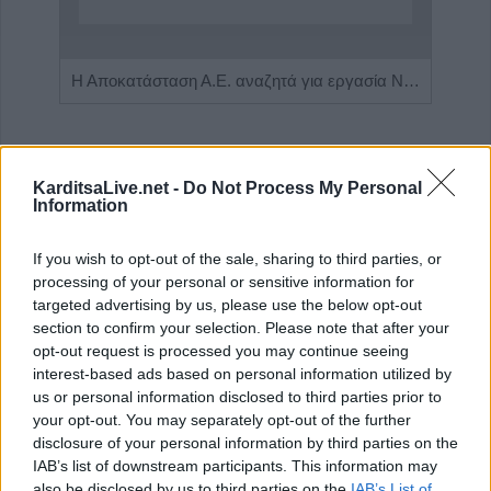
Πωλείται μονοκατοικία τριών επιπέδων στο καταπράσινο Πευκόφυτο Καρδίτσας
Η Αποκατάσταση Α.Ε. αναζητά για εργασία Νοσηλευτές και Βοηθούς Νοσηλευτές
KarditsaLive.net -
Do Not Process My Personal
Information
If you wish to opt-out of the sale, sharing to third parties, or
processing of your personal or sensitive information for
targeted advertising by us, please use the below opt-out
section to confirm your selection. Please note that after your
opt-out request is processed you may continue seeing
ΤΕΛΕΥΤΑΙΑ ΝΕΑ
interest-based ads based on personal information utilized by
us or personal information disclosed to third parties prior to
“Calimera” με “spitiko” και συνταγές όπως
your opt-out. You may separately opt-out of the further
παλιά…
disclosure of your personal information by third parties on the
IAB’s list of downstream participants. This information may
5 Αυγούστου 2026, 23:58
also be disclosed by us to third parties on the
IAB’s List of