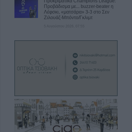
Προκριματικά Champions League:
Προβάδισμα με... buzzer-beater η
Λέφσκι, «ματσάρα» 3-3 στο Σεν
Ζιλουάζ-Μπόντο/Γκλιμτ
5 Αυγούστου 2026, 07:55