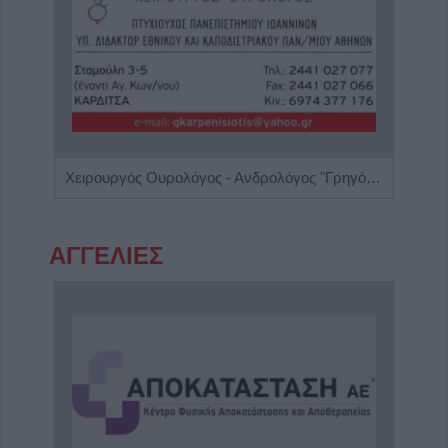
Ειδικός Γαστρεντερολόγος - Ηπατολόγος "Γεώργιος Μάνθος"
Χειρουργός Ουρολόγος - Ανδρολόγος "Γρηγόρης Α. Καρπενησιώτης"
ΑΓΓΕΛΙΕΣ