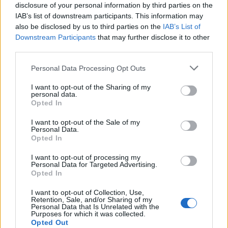
disclosure of your personal information by third parties on the
διαδρόμους του νοσοκομείου
IAB’s list of downstream participants. This information may
also be disclosed by us to third parties on the
IAB’s List of
10 Αυγούστου 2026, 14:14
Downstream Participants
that may further disclose it to other
Υπεγράφησαν δύο συμβάσεις ύψους
third parties.
700.000 ευρώ για την αποκατάσταση των
αναχωμάτων του Φαρσαλίτη στην Π.Ε.
Personal Data Processing Opt Outs
Καρδίτσας
I want to opt-out of the Sharing of my
10 Αυγούστου 2026, 14:09
personal data.
Opted In
Πανεπιστήμιο Θεσσαλίας: Έως το τέλος του
2026 η σύμβαση για τις νέες φοιτητικές
I want to opt-out of the Sale of my
εστίες σε Βόλο και Λαμία
Personal Data.
Opted In
10 Αυγούστου 2026, 13:46
Δήμος Μουζακίου: Έκκληση στους πολίτες
I want to opt-out of processing my
Personal Data for Targeted Advertising.
για έναν καθαρό Δήμο ενόψει
Opted In
Δεκαπενταύγουστου
I want to opt-out of Collection, Use,
10 Αυγούστου 2026, 13:16
Retention, Sale, and/or Sharing of my
Personal Data that Is Unrelated with the
Ρόδος: Έφτασαν στο αεροδρόμιο με 3.928
Purposes for which it was collected.
πακέτα λαθραία τσιγάρα στις αποσκευές
Opted Out