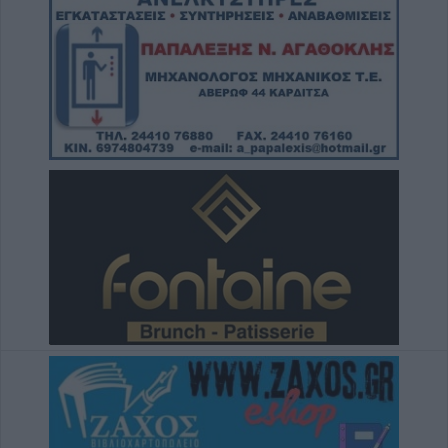
10 Αυγούστου 2026, 12:10
Έλεγχοι για τη μη χρήση κράνους στη
Θεσσαλία – 11 παραβάσεις στην Καρδίτσα
10 Αυγούστου 2026, 11:58
Μεταφορά ημέρας διεξαγωγής της λαϊκής
αγοράς Σοφάδων λόγω αργίας
10 Αυγούστου 2026, 11:48
Παύση λόγω Δεκαπενταύγουστου στις
εργασίες της πλατείας Δικαστηρίων - Σε τι
στάδιο βρίσκονται τα έργα (+Φωτο)
10 Αυγούστου 2026, 11:31
Λάρισα: Εξιχνιάστηκε απάτη σε βάρος
ηλικιωμένης – Στη δικογραφία 47χρονος
10 Αυγούστου 2026, 11:24
Την Τρίτη 11 Αυγούστου η κηδεία της
Ισμήνης Μπαρούτα