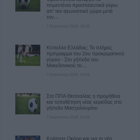
τσιμεντένια προστατευτικά γύρω
«Εξοικονομώ – Επιχειρώ»
απ’ τον αγωνιστικό χώρο μετά
10 Αυγούστου 2026, 09:16
τον…
Ανασφάλιστα ΙΧ: Από «κόσκινο» με AI θα
7 Αυγούστου 2026, 19:30
περάσουν οι ενστάσεις
10 Αυγούστου 2026, 07:59
Κύπελλο Ελλάδας: Το πλήρες
πρόγραμμα του 2ου προκριματικού
γύρου - Στο γήπεδο του
Μακεδονικού το…
7 Αυγούστου 2026, 18:41
Στο ΠΠΑ Θεσσαλίας η προμήθεια
και τοποθέτηση νέας κερκίδας στο
γήπεδο Μασχολουρίου
7 Αυγούστου 2026, 14:46
Κράτησε Οκόρο και για τη νέα