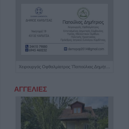
Ειδικός Παθολόγος - Διαβητολόγος 'Κωνσταντίνος Απ. Κουτσιανάς"
Χειρουργός Οφθαλμίατρος 'Παπούλιας Δημήτριος'
ΑΓΓΕΛΙΕΣ