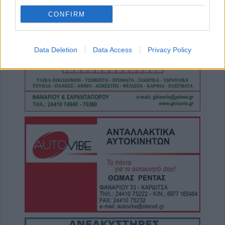
τους - Συνελήφθησαν δύο γυναίκες
CONFIRM
10 Αυγούστου 2026, 12:56
Έρευνα: Κενά στην ασφάλεια των
καλλυντικών για τα χείλη – Τι δείχνουν δύο
Data Deletion
Data Access
Privacy Policy
νέες μελέτες
10 Αυγούστου 2026, 12:37
Η κλήρωση του Πρωταθλήματος Superbet
League 2 για τη σεζόν 2026-27 στις 28
Αυγούστου
10 Αυγούστου 2026, 12:33
Προγραμματισμένες διακοπές
ηλεκτροδότησης την Τρίτη (11/8) στην
Άμπελο, στο Καλλίθηρο και σε ορισμένες
οδούς της πόλης της Καρδίτσας
10 Αυγούστου 2026, 12:23
Δήμος Μουζακίου: Εκδήλωση
ονοματοδοσίας της πλατείας Καναλίων σε
«Πλατεία 15ης Αυγούστου 1943»