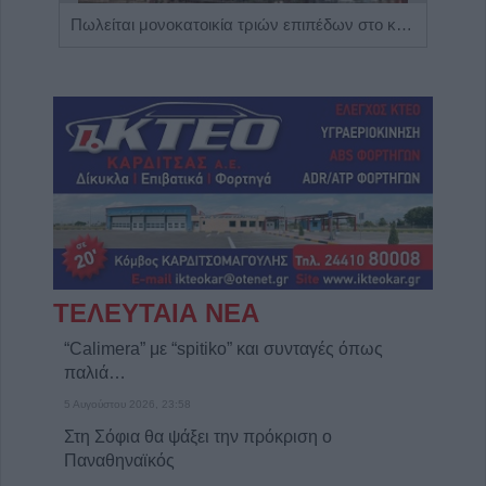
Η εταιρεία ΘΑΛΑΣΣΙΟΣ ΚΟΣΜΟΣ Α.Ε.Β.Ε. επιθυμεί να προσλάβει Αποθηκάριο
Πωλείται μονοκατοικία τριών επιπέδων στο καταπράσινο Πευκόφυτο Καρδίτσας
ΤΕΛΕΥΤΑΙΑ ΝΕΑ
“Calimera” με “spitiko” και συνταγές όπως
παλιά…
5 Αυγούστου 2026, 23:58
Στη Σόφια θα ψάξει την πρόκριση ο
Παναθηναϊκός