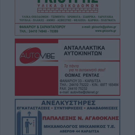
5 Αυγούστου 2026, 20:49
Εκδήλωση μνήμης για Χιροσίμα -
Ναγκασάκι και αντιιμπεριαλιστική
παρέμβαση από την Επιτροπή Ειρήνης
Καρδίτσας (+Φωτο +Βίντεο)
5 Αυγούστου 2026, 20:42
Ο Φονσέκα απέκλεισε τον Τσιτσιπά από το
Masters του Μόντρεαλ
5 Αυγούστου 2026, 20:30
Το Σάββατο 8 Αυγούστου το 40ήμερο
μνημόσυνο της Κωνσταντίας Γεωρ.
Γιαννουσά - Τσιούκα
5 Αυγούστου 2026, 20:25
Το Σάββατο 8 Αυγούστου το 40ήμερο
μνημόσυνο του Δημήτριου Παππά
5 Αυγούστου 2026, 20:15