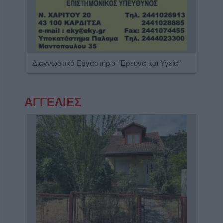
Παιδίατρος - Νεογνολόγος "Κάριν Αδάμου - Kraaijenbrink"
Διαγνωστικό Εργαστήριο "Έρευνα και Υγεία"
ΑΓΓΕΛΙΕΣ