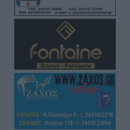
Η Ε.Ο.Α.Σ.Κ. καταδικάζει τη σύλληψη του
προέδρου του Εργατικού Κέντρου Λάρισας
5 Αυγούστου 2026, 19:42
Σπουδαία μεταγραφική κίνηση για την Α.Ε.
Μουζακίου με την απόκτηση του Γιάννη
Σκόνδρα
5 Αυγούστου 2026, 19:38
Τρεις συλλήψεις για εμπρησμούς από
αμέλεια σε Τρίκαλα, Αττική και Πρέβεζα
5 Αυγούστου 2026, 19:24
Άμεση κρατική αρωγή και στήριξη των
πληγέντων - Το σχέδιο αποκατάστασης των
περιοχών που επλήγησαν από τις
πυρκαγιές
5 Αυγούστου 2026, 18:23
Μικροσκοπικές δίνες ανακαλύφθηκαν για
πρώτη φορά στην επιφάνεια του Ήλιου
5 Αυγούστου 2026, 18:15