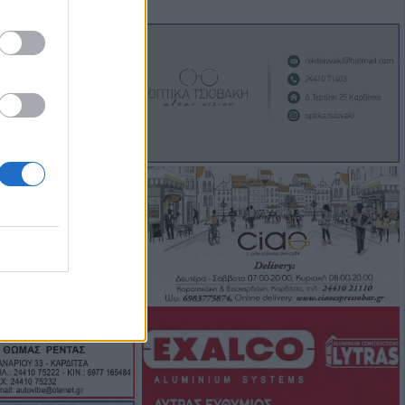
ογραμματική
 εκπόνηση της
σκευής της
ρας Κοράκου
ς αυτοκίνητο
ου Μορφοβουνίου
υγούστου το
υνο του
Αναγνωστόπουλου
ς για Χιροσίμα -
τιιμπεριαλιστική
την Επιτροπή
σας (+Φωτο