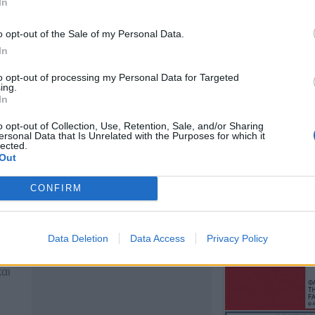
In
5 Αυγούστου 2026, 22:35
Εγκρίθηκε η πρ
o opt-out of the Sale of my Personal Data.
σύμβαση για την
In
μελέτης ανακατα
ιστορικής Γέφυ
to opt-out of processing my Personal Data for Targeted
ing.
5 Αυγούστου 2026, 20:54
In
Κάηκε ολοσχερώ
στην περιοχή τ
o opt-out of Collection, Use, Retention, Sale, and/or Sharing
ersonal Data that Is Unrelated with the Purposes for which it
lected.
5 Αυγούστου 2026, 20:50
Out
Το Σάββατο 8 Α
40ήμερο μνημόσ
CONFIRM
Κωνσταντίνου 
5 Αυγούστου 2026, 20:49
Data Deletion
Data Access
Privacy Policy
Εκδήλωση μνήμη
Ναγκασάκι και αν
παρέμβαση από 
αι
Ειρήνης Καρδίτ
+Βίντεο)