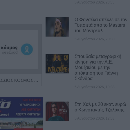
5 Αυγούστου 2026, 23:33
Ο Φονσέκα απέκλεισε τον
Τσιτσιπά από το Masters
του Μόντρεαλ
5 Αυγούστου 2026, 20:30
Σπουδαία μεταγραφική
κίνηση για την Α.Ε.
Μουζακίου με την
απόκτηση του Γιάννη
Σκόνδρα
Η εταιρεία ΘΑΛΑΣΣΙΟΣ ΚΟΣΜΟΣ Α.Ε.Β.Ε. επιθυμεί να προσλάβει Αποθηκάριο
Πωλείται μονοκατοικία τριών επιπέδων στο καταπράσινο Πευκόφυτο Καρδίτσας
5 Αυγούστου 2026, 19:38
Στη Χαλ με 20 εκατ. ευρώ
ο Κωνσταντής Τζολάκης!
5 Αυγούστου 2026, 12:53