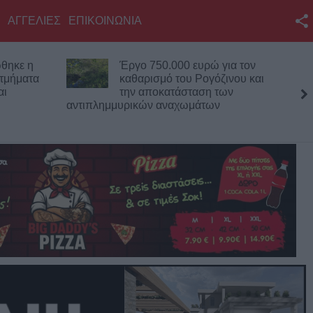
ΑΓΓΕΛΙΕΣ
ΕΠΙΚΟΙΝΩΝΙΑ
Facebook
για τον
Στη Χαλ με 20 εκατ. ευρώ ο
Twitter
ζινου και
Κωνσταντής Τζολάκης!
των
YouTube
Αναζήτηση
RSS
Επικοινωνία με το
KarditsaLive.Net