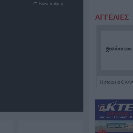
Κοινοποίηση
ΑΓΓΕΛΙΕΣ
Η Αποκατάσταση Α.Ε. αναζητά για εργασία Νοσηλευτές και Βοηθούς Νοσηλευτές