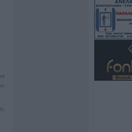
5 Αυγούστου 2026, 20:42
Ο Φονσέκα απέκ
Τσιτσιπά από το
Μόντρεαλ
5 Αυγούστου 2026, 20:30
Το Σάββατο 8 Α
40ήμερο μνημόσ
Κωνσταντίας Γεω
Τσιούκα
5 Αυγούστου 2026, 20:25
κά
Το Σάββατο 8 Α
40ήμερο μνημόσ
το
Δημήτριου Παπ
5 Αυγούστου 2026, 20:15
Η Ε.Ο.Α.Σ.Κ. κατ
ές
σύλληψη του πρ
Εργατικού Κέντ
5 Αυγούστου 2026, 19:42