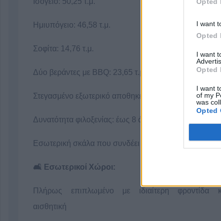
Ισόγειο: 50,25 τ.μ.
Opted 
I want t
Ημιυπόγειο: 46,58 τ.μ.
Opted 
Σοφίτα: 14,76 τ.μ.
I want 
Advertis
Opted 
Δύο βεράντες με BBQ: 23,65 τ.μ.
I want t
of my P
Στεγασμένο εξωτερικό αποθηκευτικό χώρο
was col
Opted 
Δυνατότητα φιλοξενίας: έως 8 άτομα
Εσωτερική σκάλα που συνδέει όλα τα επίπεδα
🛋️ Εσωτερικοί Χώροι:
Πλήρως επιπλωμένο με ιδιαίτερη φροντίδα κ
αισθητική