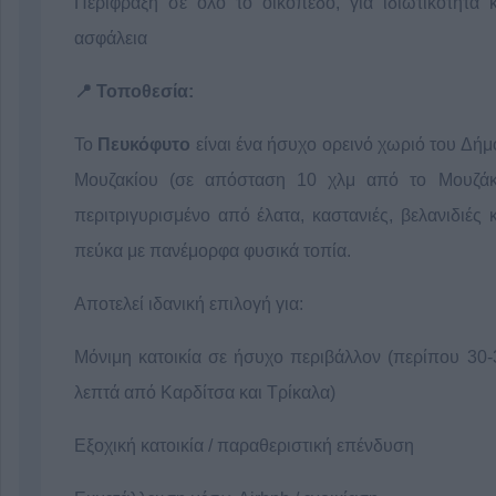
Περίφραξη σε όλο το οικόπεδο, για ιδιωτικότητα κ
ασφάλεια
📍 Τοποθεσία:
Το
Πευκόφυτο
είναι ένα ήσυχο ορεινό χωριό του Δήμ
Μουζακίου (σε απόσταση 10 χλμ από το Μουζάκι
περιτριγυρισμένο από έλατα, καστανιές, βελανιδιές κ
πεύκα με πανέμορφα φυσικά τοπία.
Αποτελεί ιδανική επιλογή για:
Μόνιμη κατοικία σε ήσυχο περιβάλλον (περίπου 30-
λεπτά από Καρδίτσα και Τρίκαλα)
Εξοχική κατοικία / παραθεριστική επένδυση