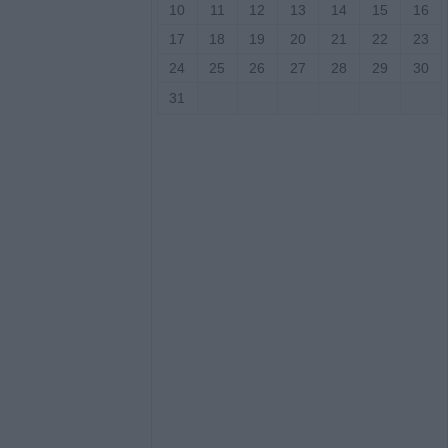
10
11
12
13
14
15
16
αφική κίνηση για
17
18
19
20
21
22
23
ου με την
24
25
26
27
28
29
30
ιάννη Σκόνδρα
31
 για εμπρησμούς
ρίκαλα, Αττική
ρωγή και στήριξη
 Το σχέδιο
των περιοχών
από τις
ίνες
για πρώτη φορά
του Ήλιου