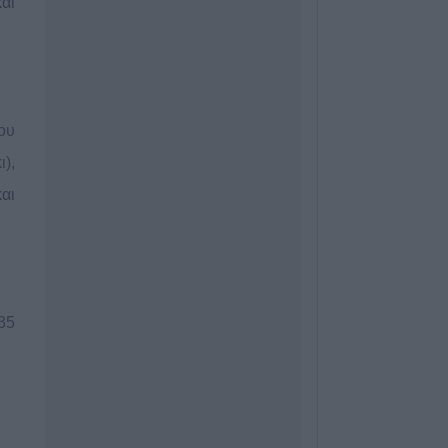
αι
Σπουδαία μεταγρ
την Α.Ε. Μουζακί
απόκτηση του Γ
5 Αυγούστου 2026, 19:38
Τρεις συλλήψεις
ου
από αμέλεια σε Τ
),
και Πρέβεζα
αι
5 Αυγούστου 2026, 19:24
Άμεση κρατική α
των πληγέντων -
αποκατάστασης 
που επλήγησαν 
πυρκαγιές
35
5 Αυγούστου 2026, 18:23
Μικροσκοπικές δ
ανακαλύφθηκαν 
στην επιφάνεια 