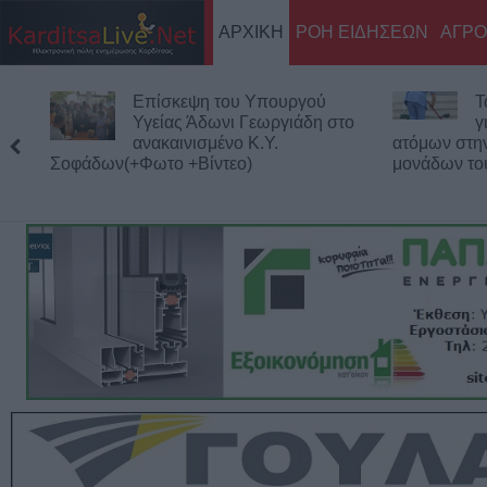
ΑΡΧΙΚΗ
ΡΟΗ ΕΙΔΗΣΕΩΝ
ΑΓΡΟ
Τα προσωρινά αποτελέσματα
Σ
για τις 116 προσλήψεις
α
ατόμων στην καθαριότητα των σχολικών
τ
μονάδων του Δήμου Καρδίτσας
Κολοκοτρώ