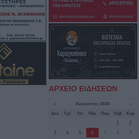
λεισε τον
 Masters του
υγούστου το
υνο της
ρ. Γιαννουσά -
υγούστου το
ΑΡΧΕΙΟ ΕΙΔΗΣΕΩΝ
υνο του
πά
«
Αύγουστος 2026
»
Δευ
Τρί
Τετ
Πέμ
Παρ
Σάβ
Κυρ
αδικάζει τη
οέδρου του
1
2
ρου Λάρισας
3
4
5
6
7
8
9