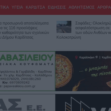
ΤΙΚΑ
ΥΓΕΙΑ
ΚΑΡΔΙΤΣΑ
ΕΙΔΗΣΕΙΣ
ΑΘΛΗΤΙΣΜΟΣ
ΑΡΘΡΑ
οφάδες: Ολοκληρώθηκε η
Έργο 750.000 ευρώ 
σφαλτόστρωση σε τμήματα
καθαρισμό του Ρογό
ων οδών Ανθέων και
την αποκατάσταση 
νη
αντιπλημμυρικών αναχωμάτων