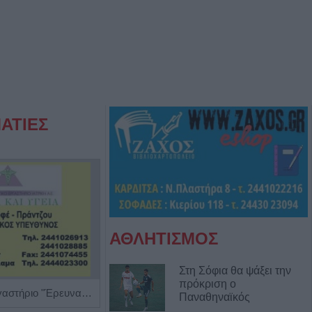
ΑΤΙΕΣ
ΑΘΛΗΤΙΣΜΟΣ
Στη Σόφια θα ψάξει την
πρόκριση ο
Διαγνωστικό Εργαστήριο "Έρευνα και Υγεία"
Ψυχολόγος - Ψυχοθεραπεύτρια 'Στάμου Ειρήνη'
Παναθηναϊκός