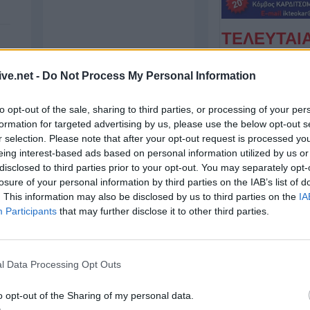
ΤΕΛΕΥΤΑΙ
“Calimera” με “sp
ive.net -
Do Not Process My Personal Information
συνταγές όπως
το
5 Αυγούστου 2026, 23:58
to opt-out of the sale, sharing to third parties, or processing of your per
ρό
Στη Σόφια θα ψά
formation for targeted advertising by us, please use the below opt-out s
ο Παναθηναϊκός
ση
r selection. Please note that after your opt-out request is processed y
eing interest-based ads based on personal information utilized by us or
5 Αυγούστου 2026, 23:33
νο
disclosed to third parties prior to your opt-out. You may separately opt-
Σύγκρουση μηχα
losure of your personal information by third parties on the IAB’s list of
αυτοκίνητο στη 
. This information may also be disclosed by us to third parties on the
IA
νοσοκομείο ο οδ
Participants
that may further disclose it to other third parties.
δικύκλου
5 Αυγούστου 2026, 22:45
Κεραυνός χτύπη
l Data Processing Opt Outs
Ταϊλάνδη – Νεκ
ποδοσφαιριστής
o opt-out of the Sharing of my personal data.