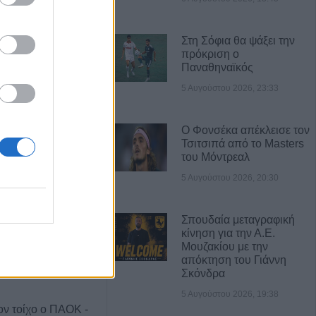
Στη Σόφια θα ψάξει την
Α ΝΕΑ
πρόκριση ο
Παναθηναϊκός
gue: Τα
5 Αυγούστου 2026, 23:33
των πρώτων
ροκριματικού
Ο Φονσέκα απέκλεισε τον
Τσιτσιπά από το Masters
του Μόντρεαλ
 Με ΤΣΚΑ Σόφιας
5 Αυγούστου 2026, 20:30
 Play Off - Τα
των πρώτων
προκριματικό
Σπουδαία μεταγραφική
κίνηση για την Α.Ε.
Μουζακίου με την
ar”: 12 χρόνια
απόκτηση του Γιάννη
 σταθερή αξία!
Σκόνδρα
5 Αυγούστου 2026, 19:38
ον τοίχο ο ΠΑΟΚ -