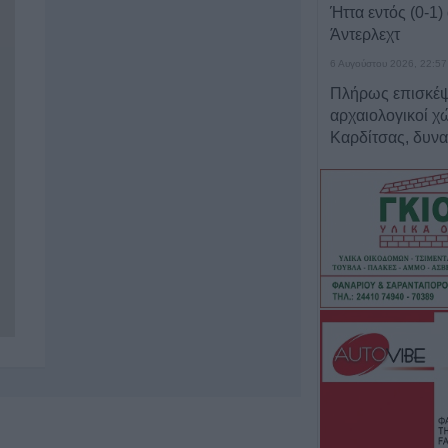
Ήττα εντός (0-1)
Άντερλεχτ
6 Αυγούστου 2026, 22:57
Πλήρως επισκέψ
αρχαιολογικοί χώ
Καρδίτσας, δυνα
και σε άλλους τέ
6 Αυγούστου 2026, 22:48
Σύγκρουση δύο 
Γερμανία – Πάν
τραυματίες
6 Αυγούστου 2026, 21:11
Συρία: Δύο νεκρο
τραυματίες από 
λεωφορείο
6 Αυγούστου 2026, 20:28
Έκτακτος ψεκασμ
προστασίας για τ