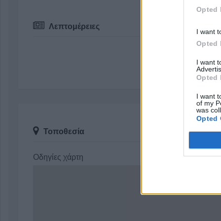
Opted 
Λεπτομέρειες
I want t
Opted 
I want 
Advertis
Opted 
I want t
of my P
was col
Opted 
Τοποθεσία
Οδηγίες χάρτη