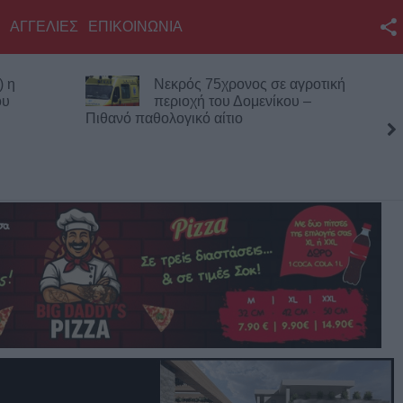
ΑΓΓΕΛΙΕΣ
ΕΠΙΚΟΙΝΩΝΙΑ
Facebook
) η
Νεκρός 75χρονος σε αγροτική
Twitter
ου
περιοχή του Δομενίκου –
Πιθανό παθολογικό αίτιο
YouTube
Αναζήτηση
RSS
Επικοινωνία με το
KarditsaLive.Net