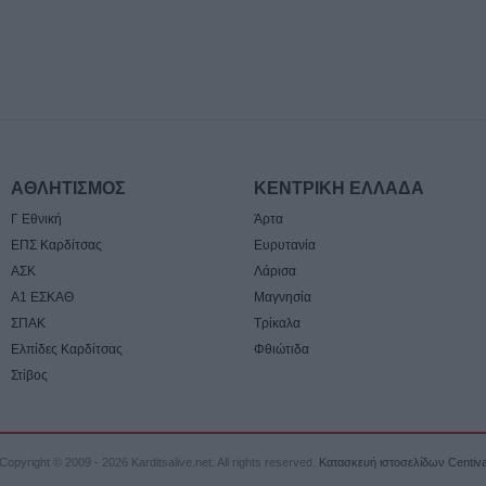
6 Αυγούστου 2026, 17:50
Την Παρασκευή 
κηδεία του Αθαν
6 Αυγούστου 2026, 17:46
Πυρκαγιά σε γεω
στην Κρήνη Φαρ
υπό μερικό έλεγ
ΑΘΛΗΤΙΣΜΟΣ
ΚΕΝΤΡΙΚΗ ΕΛΛΑΔΑ
Πέμπτης (+Βίντε
Γ Εθνική
Άρτα
6 Αυγούστου 2026, 17:36
ΕΠΣ Καρδίτσας
Ευρυτανία
Δημόσιες Σ.Α.Ε.
ΑΣΚ
Λάρισα
και 95 ειδικότητε
Α1 ΕΣΚΑΘ
Μαγνησία
2027
ΣΠΑΚ
Τρίκαλα
Ελπίδες Καρδίτσας
Φθιώτιδα
6 Αυγούστου 2026, 17:21
Στίβος
Την Παρασκευή (
καταβολή του β
ΛΑΕ-ΟΠΕΚΑ
Copyright © 2009 - 2026 Karditsalive.net. All rights reserved.
Κατασκευή ιστοσελίδων Centiv
6 Αυγούστου 2026, 16:31