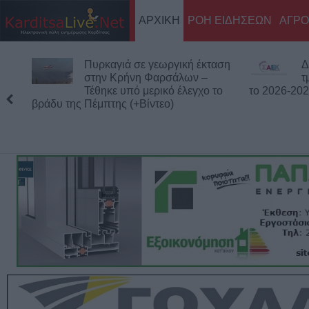
ΑΡΧΙΚΗ
ΡΟΗ ΕΙΔΗΣΕΩΝ
ΑΓΡΟ
Πυρκαγιά σε γεωργική έκταση
Δ
στην Κρήνη Φαρσάλων –
τ
Τέθηκε υπό μερικό έλεγχο το
το 2026-20
βράδυ της Πέμπτης (+Βίντεο)