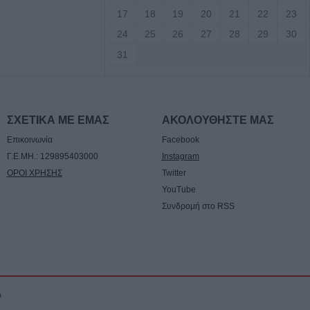
17
18
19
20
21
22
23
7 Αυγούστου η
24
25
26
27
28
29
30
άσιου Ταξιάρχη
31
ργική έκταση
σάλων – Τέθηκε
χο το βράδυ της
ΣΧΕΤΙΚΑ ΜΕ ΕΜΑΣ
ΑΚΟΛΟΥΘΗΣΤΕ ΜΑΣ
ο)
Επικοινωνία
Facebook
Γ.Ε.ΜΗ.: 129895403000
Instagram
Κ.: 860 τμήματα
ΟΡΟΙ ΧΡΗΣΗΣ
Twitter
ς για το 2026-
YouTube
Συνδρομή στο RSS
7/8) η δεύτερη
οηθήματος του
a