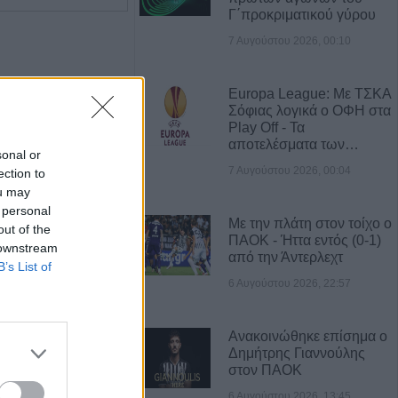
Γ΄προκριματικού γύρου
7 Αυγούστου 2026, 00:10
Europa League: Με ΤΣΚΑ
Σόφιας λογικά ο ΟΦΗ στα
Play Off - Τα
αποτελέσματα των…
sonal or
7 Αυγούστου 2026, 00:04
ection to
ou may
 personal
Με την πλάτη στον τοίχο ο
out of the
ΠΑΟΚ - Ήττα εντός (0-1)
 downstream
από την Άντερλεχτ
Η εταιρεία ΘΑΛΑΣΣΙΟΣ ΚΟΣΜΟΣ Α.Ε.Β.Ε. επιθυμεί να προσλάβει Αποθηκάριο
Πωλείται μονοκατοικία τριών επιπέδων στο καταπράσινο Πευκόφυτο Καρδίτσας
B’s List of
6 Αυγούστου 2026, 22:57
Ανακοινώθηκε επίσημα ο
Δημήτρης Γιαννούλης
στον ΠΑΟΚ
6 Αυγούστου 2026, 13:45