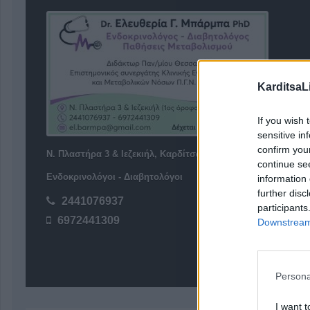
KarditsaL
If you wish 
sensitive in
confirm you
Ν. Πλαστήρα 3 & Ιεζεκιήλ, Καρδίτσα 43100
continue se
Ενδοκρινολόγοι - Διαβητολόγοι
information 
further disc
2441076937
participants
6972441309
Downstream 
Persona
I want t