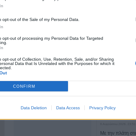
In
Ν. Πλαστήρα 3 &
o opt-out of the Sale of my Personal Data.
ΤΕΛΕΥΤΑΙ
Ιεζεκιήλ, Καρδίτσα
In
43100
Conference Lea
to opt-out of processing my Personal Data for Targeted
αποτελέσματα 
ing.
2441076937
αγώνων του Γ΄π
In
γύρου
6972441309
o opt-out of Collection, Use, Retention, Sale, and/or Sharing
7 Αυγούστου 2026, 00:10
ersonal Data that Is Unrelated with the Purposes for which it
Ιστοσελίδα
lected.
Europa League:
Out
λογικά ο ΟΦΗ στα
αποτελέσματα 
CONFIRM
αγώνων στον Γ' 
7 Αυγούστου 2026, 00:04
Data Deletion
Data Access
Privacy Policy
“Ciao espresso b
τώρα η δική σου
6 Αυγούστου 2026, 23:51
Με την πλάτη στ