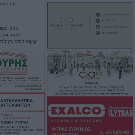
 από την
ιμοι δύο
ροι στο ν.
τότητα επίσκεψης
σσερις
τραμ στη
ω από 20
ί και 13
έκρηξη βόμβας σε
ός και μέτρα
ον Ιό του Δυτικού