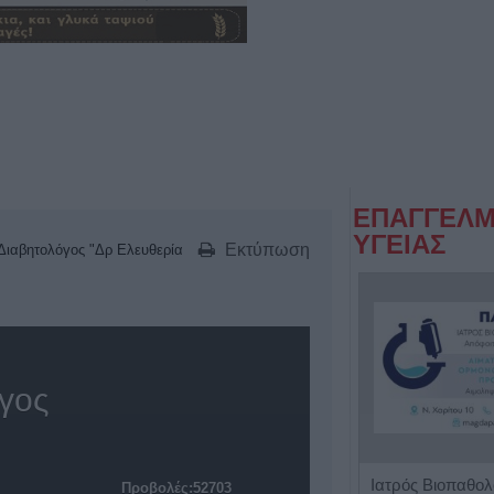
ΕΠΑΓΓΕΛΜ
ΥΓΕΙΑΣ
Εκτύπωση
Διαβητολόγος "Δρ Ελευθερία
όγος
Ρευματολόγος "Γεωργία Τσέλιου - Κατσούλη"
Προβολές:52703