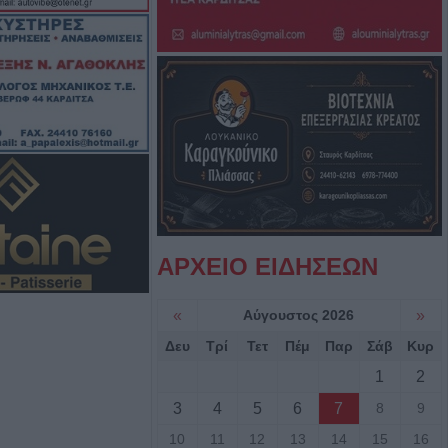
. Κυψέλης
α έπεσε από την
αι σώθηκε στα
ού
ροσβέστες
λικιωμένο μετά
 Νέα Ζωή
ΑΡΧΕΙΟ ΕΙΔΗΣΕΩΝ
ιά: Μοτοσικλέτα
 νταλίκα – Στο
«
Αύγουστος 2026
»
δηγός
Δευ
Τρί
Τετ
Πέμ
Παρ
Σάβ
Κυρ
1
2
νελήφθησαν δύο
3
4
5
6
7
8
9
θάνατο 72χρονου
αυτοκίνητο
10
11
12
13
14
15
16