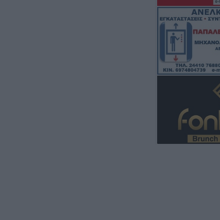
Νείλου στην Δ.Κ
6 Αυγούστου 2026, 19:35
Χαλκίδα: Γυναίκ
Υψηλή Γέφυρα κ
νερά του Ευβοϊκ
6 Αυγούστου 2026, 19:32
Καλαμπάκα: Πυ
απεγκλώβισαν η
από πτώση στη
6 Αυγούστου 2026, 19:29
Τροχαίο στην Αγ
συγκρούστηκε με
νοσοκομείο ο ο
6 Αυγούστου 2026, 19:15
Άνω Λιόσια: Συ
άνδρες για τον 
που βρέθηκε σε 