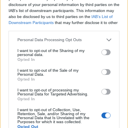
disclosure of your personal information by third parties on the
IAB’s list of downstream participants. This information may
ΤΕΛΕΥΤΑΙΑ ΝΕΑ
also be disclosed by us to third parties on the
IAB’s List of
Downstream Participants
that may further disclose it to other
ΥΠΑΑΤ: Πρόσθετοι πόροι 12,5 εκατ. ευρώ
third parties.
για την προστασία της κτηνοτροφίας
7 Αυγούστου 2026, 16:06
Personal Data Processing Opt Outs
2,3 εκατ. ευρώ από το Υπ. Παιδείας για τη
I want to opt-out of the Sharing of my
φοιτητική στέγη στο Πανεπιστήμιο
personal data.
Opted In
Θεσσαλίας
7 Αυγούστου 2026, 15:39
I want to opt-out of the Sale of my
Personal Data.
Υπεγράφη η σύμβαση του έργου για την
Opted In
αποκατάσταση ζημιών στο οδικό δίκτυο των
Τ.Κ. Βραγκιανών, Στεφανιάδας, Καρυάς,
I want to opt-out of processing my
Personal Data for Targeted Advertising.
Ελληνικών και Δροσάτου
Opted In
7 Αυγούστου 2026, 15:34
I want to opt-out of Collection, Use,
Ιερά Μητρόπολη: Πρόγραμμα Μητροπολίτη
Retention, Sale, and/or Sharing of my
Personal Data that Is Unrelated with the
κ. Τιμόθεου το διήμερο 8 & 9 Αυγούστου
Purposes for which it was collected.
Opted Out
7 Αυγούστου 2026, 15:07