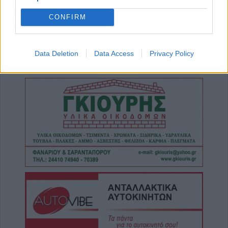
Άνοιξε η πρόσκληση από την Περιφέρεια
CONFIRM
Θεσσαλίας προς το Δήμο Παλαμά για
πρόδρομα έργα πριν την μετεγκατάσταση
της Μεταμόρφωσης
Data Deletion
Data Access
Privacy Policy
7 Αυγούστου 2026, 15:02
Στο ΠΠΑ Θεσσαλίας η προμήθεια και
τοποθέτηση νέας κερκίδας στο γήπεδο
Μασχολουρίου
7 Αυγούστου 2026, 14:46
Απορρίφθηκαν από τον εισαγγελέα του
Αρείου Πάγου οι αιτήσεις για την ανάσυρση
από το αρχείο της υπόθεσης των
τηλεφωνικών υποκλοπών
7 Αυγούστου 2026, 14:26
Επιχορηγήσεις 15.000 ευρώ από το Υπ.
Πολιτισμού για δύο πολιτιστικά φεστιβάλ
που πραγματοποιούνται στο ν. Καρδίτσας