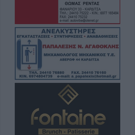
7 Αυγούστου 2026, 14:18
Συνεδριάζει την Τρίτη 11 Αυγούστου το
Δημοτικό Συμβούλιο Λίμνης Πλαστήρα
7 Αυγούστου 2026, 14:05
Την Κυριακή 9 Αυγούστου το 40ήμερο
μνημόσυνο του Βάιου Κουκουνή
7 Αυγούστου 2026, 13:59
Το Σάββατο 8 Αυγούστου η κηδεία της Βάιας
Χασομέρη
7 Αυγούστου 2026, 13:14
Στο 3,4% ο πληθωρισμός τον Ιούλιο του
2026 σύμφωνα με την ΕΛΣΤΑΤ
7 Αυγούστου 2026, 13:03
Μαγνησία: Χωρίς τις αισθήσεις της
ανασύρθηκε 70χρονη στην Άφησσο
7 Αυγούστου 2026, 13:00
Συνελήφθη 31χρονος στη Γερμανία που