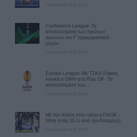
7 Αυγούστου 2026, 11:42
7 Αυγούστου 2026, 11:35
Κράτησε Οκόρο και για τη νέα σεζόν ο ΑΣΚ
7 Αυγούστου 2026, 11:35
Conference League: Τα
Εργατικό Κέντρο Καρδίτσας: "Κάτω τα χέρια
αποτελέσματα των πρώτων
από τον πρόεδρο του Εργατικού Κέντρου
αγώνων του Γ΄προκριματικού
Λάρισας"
γύρου
7 Αυγούστου 2026, 11:20
7 Αυγούστου 2026, 00:10
Europa League: Με ΤΣΚΑ Σόφιας
λογικά ο ΟΦΗ στα Play Off - Τα
αποτελέσματα των…
7 Αυγούστου 2026, 00:04
Με την πλάτη στον τοίχο ο ΠΑΟΚ -
Ήττα εντός (0-1) από την Άντερλεχτ
6 Αυγούστου 2026, 22:57