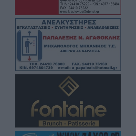
8 Αυγούστου 2026, 17:14
Σε αναζήτηση λύσης για το χρόνιο
πρόβλημα των ανεπιτήρητων βοοειδών σε
κοινότητες του Δήμου Παλαμά
8 Αυγούστου 2026, 14:49
Ακυρώθηκε απόφαση του Περιφερειάρχη
Θεσσαλίας Δημ. Κουρέτα για το θαλάσσιο
σκι στη λίμνη Σμοκόβου
8 Αυγούστου 2026, 13:44
Συνεδρίαση Επιτροπής Εκτίμησης Κινδύνου
για τους ισχυρούς ανέμους και τις υψηλές
θερμοκρασίες
8 Αυγούστου 2026, 13:30
Την Κυριακή 9 Αυγούστου η κηδεία του
Αντώνιου Ηλ. Αντωνίου
8 Αυγούστου 2026, 13:02
Βλάβη στο δίκτυο υδροδότησης του Παλαμά
το μεσημέρι του Σαββάτου (8/8)