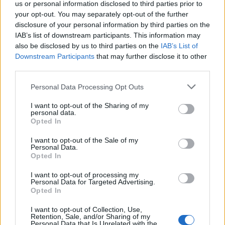
us or personal information disclosed to third parties prior to
ΤΕΛΕΥΤΑΙΑ ΝΕΑ
your opt-out. You may separately opt-out of the further
disclosure of your personal information by third parties on the
Υψηλός κίνδυνος πυρκαγιάς την Κυριακή
IAB’s list of downstream participants. This information may
(9/8) σε μεγάλο τμήμα του ν. Καρδίτσας και
also be disclosed by us to third parties on the
IAB’s List of
της υπόλοιπης Θεσσαλίας
Downstream Participants
that may further disclose it to other
8 Αυγούστου 2026, 22:58
third parties.
Ανασύρθηκε χωρίς τις αισθήσεις του
Personal Data Processing Opt Outs
ηλικιωμένος από πηγάδι σε οικισμό της
Αλεξανδρούπολης
I want to opt-out of the Sharing of my
personal data.
8 Αυγούστου 2026, 21:54
Opted In
Χ. Παπαδημήτριου (Πρόεδρος ΔΕΥΑΚ): Στην
I want to opt-out of the Sale of my
παρούσα φάση δεν θα υπάρξουν αυξήσεις
Personal Data.
στους λογαριασμούς των καταναλωτών
Opted In
8 Αυγούστου 2026, 21:15
I want to opt-out of processing my
Σίσκος Α. Βασίλειος: "Οι ηλίθιοι"
Personal Data for Targeted Advertising.
Opted In
8 Αυγούστου 2026, 20:55
I want to opt-out of Collection, Use,
Πάρος: Νεκρό 4χρονο παιδί σε πισίνα beach
Retention, Sale, and/or Sharing of my
bar
Personal Data that Is Unrelated with the