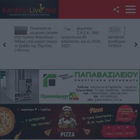
Facebook
Δημόσιες
Την Παρασκευή
Νεκρός
Twitter
Σ.Α.Ε.Κ.: 860
(7/8) η δεύτερη
75χρονος
τμήματα και 95
καταβολή του
αγροτική
ειδικότητες για το 2026-
βοηθήματος του ΛΑΕ-
περιοχή του Δομεν
YouTube
2027
ΟΠΕΚΑ
Πιθανό παθολογικό
Αναζήτηση
RSS
Επικοινωνία με το
KarditsaLive.Net