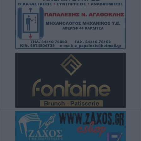
ο οδηγός
6 Αυγούστου 2026, 19:15
Άνω Λιόσια: Συνελήφθησαν δύο άνδρες για
τον θάνατο 72χρονου που βρέθηκε σε
αυτοκίνητο
6 Αυγούστου 2026, 17:50
Την Παρασκευή 7 Αυγούστου η κηδεία του
Αθανάσιου Ταξιάρχη
6 Αυγούστου 2026, 17:46
Πυρκαγιά σε γεωργική έκταση στην Κρήνη
Φαρσάλων – Τέθηκε υπό μερικό έλεγχο το
βράδυ της Πέμπτης (+Βίντεο)
6 Αυγούστου 2026, 17:36
Δημόσιες Σ.Α.Ε.Κ.: 860 τμήματα και 95
ειδικότητες για το 2026-2027
6 Αυγούστου 2026, 17:21