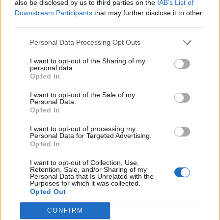
also be disclosed by us to third parties on the
IAB’s List of
γύρου
Downstream Participants
that may further disclose it to other
third parties.
7 Αυγούστου 2026, 00:10
Europa League: Με ΤΣΚΑ Σόφιας λογικά ο
Personal Data Processing Opt Outs
ΟΦΗ στα Play Off - Τα αποτελέσματα των
πρώτων αγώνων στον Γ' προκριματικό
I want to opt-out of the Sharing of my
personal data.
7 Αυγούστου 2026, 00:04
Opted In
“Ciao espresso bar”: 12 χρόνια τώρα η δική
I want to opt-out of the Sale of my
σου σταθερή αξία!
Personal Data.
Opted In
6 Αυγούστου 2026, 23:51
I want to opt-out of processing my
Με την πλάτη στον τοίχο ο ΠΑΟΚ - Ήττα
Personal Data for Targeted Advertising.
εντός (0-1) από την Άντερλεχτ
Opted In
6 Αυγούστου 2026, 22:57
I want to opt-out of Collection, Use,
Πλήρως επισκέψιμοι δύο αρχαιολογικοί
Retention, Sale, and/or Sharing of my
Personal Data that Is Unrelated with the
χώροι στο ν. Καρδίτσας, δυνατότητα
Purposes for which it was collected.
επίσκεψης και σε άλλους τέσσερις
Opted Out
6 Αυγούστου 2026, 22:48
CONFIRM
Σύγκρουση δύο τραμ στη Γερμανία – Πάνω