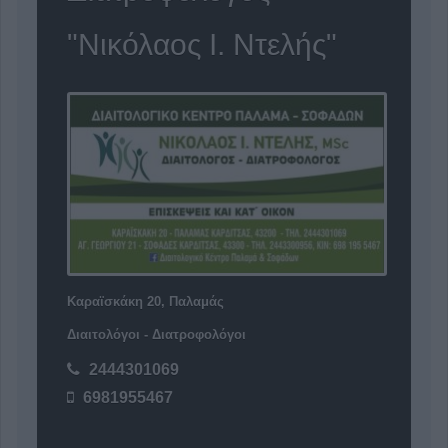
"Νικόλαος Ι. Ντελής"
Καραϊσκάκη 20, Παλαμάς
Διαιτολόγοι - Διατροφολόγοι
2444301069
6981955467