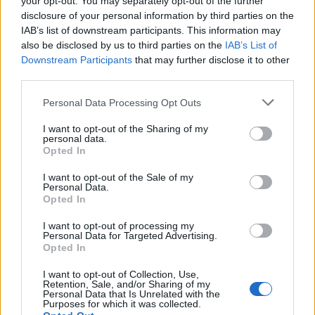
Το εβδομαδιαίο πρόγραμμα (10-16/8) της
your opt-out. You may separately opt-out of the further
disclosure of your personal information by third parties on the
Κινητής Αστυνομικής Μονάδας στην Π.Ε.
IAB’s list of downstream participants. This information may
Καρδίτσας
also be disclosed by us to third parties on the
IAB’s List of
8 Αυγούστου 2026, 08:22
Downstream Participants
that may further disclose it to other
Γ. Καραβίδας: "Ο Αύγουστος, τα πανηγύρια
third parties.
και οι «χορηγίες» με θέμα τα κοινά μας
Personal Data Processing Opt Outs
αγαθά"
8 Αυγούστου 2026, 08:17
I want to opt-out of the Sharing of my
personal data.
Λαμία: Απατεώνες άρπαξαν μεγάλο
Opted In
χρηματικό ποσό από ηλικιωμένη
I want to opt-out of the Sale of my
7 Αυγούστου 2026, 21:19
Personal Data.
Opted In
Τοποθετήθηκε ο νέος χλοοτάπητας στο
Δημοτικό Γήπεδο Μουζακίου (+Φώτο)
I want to opt-out of processing my
Personal Data for Targeted Advertising.
7 Αυγούστου 2026, 20:56
Opted In
Μονοτεχνική Καρδίτσας: Η no1 επιλογή σε
I want to opt-out of Collection, Use,
ανακαινίσεις εσωτερικών και εξωτερικών
Retention, Sale, and/or Sharing of my
χώρων!
Personal Data that Is Unrelated with the
Purposes for which it was collected.
7 Αυγούστου 2026, 20:48