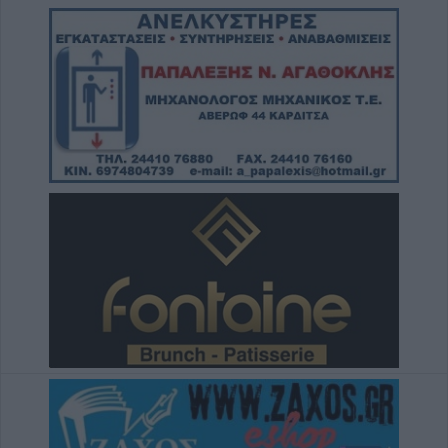
7 Αυγούστου 2026, 19:30
Το Σάββατο 8 Αυγούστου η κηδεία της
Μάχης Νίκου
7 Αυγούστου 2026, 19:18
Κύπελλο Ελλάδας: Το πλήρες πρόγραμμα
του 2ου προκριματικού γύρου - Στο γήπεδο
του Μακεδονικού το Αναγέννηση - Άρης
7 Αυγούστου 2026, 18:41
Το Σάββατο 8 Αυγούστου η κηδεία της
Αθανασίας Βρέκου
7 Αυγούστου 2026, 18:20
Συμμαχία Υπέρ των Πολιτών: Σκιές για το
κόστος, τους όρους, τον τρόπο και τον
φορέα δημοπράτησης των κολυμβητικών
δεξαμενών της Περιφερειακής Αρχής
Κουρέτα
7 Αυγούστου 2026, 18:00