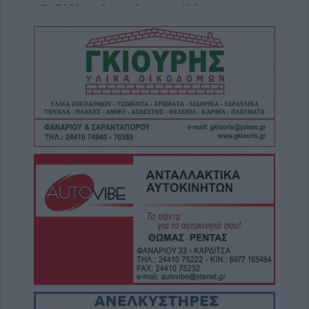
Το Σάββατο 8 Αυγούστου το 40ήμερο
μνημόσυνο της Κωνσταντίας Γεωρ.
Γιαννουσά - Τσιούκα
5 Αυγούστου 2026, 20:25
Το Σάββατο 8 Αυγούστου το 40ήμερο
μνημόσυνο του Δημήτριου Παππά
5 Αυγούστου 2026, 20:15
Η Ε.Ο.Α.Σ.Κ. καταδικάζει τη σύλληψη του
προέδρου του Εργατικού Κέντρου Λάρισας
5 Αυγούστου 2026, 19:42
Σπουδαία μεταγραφική κίνηση για την Α.Ε.
Μουζακίου με την απόκτηση του Γιάννη
Σκόνδρα
5 Αυγούστου 2026, 19:38
Τρεις συλλήψεις για εμπρησμούς από
αμέλεια σε Τρίκαλα, Αττική και Πρέβεζα
5 Αυγούστου 2026, 19:24