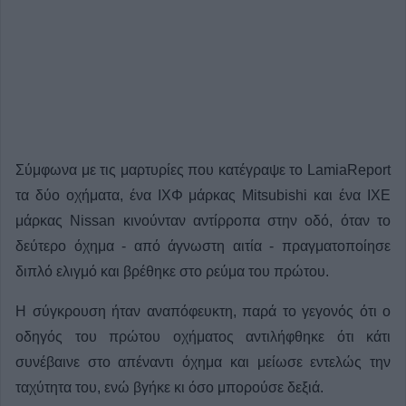
Σύμφωνα με τις μαρτυρίες που κατέγραψε το LamiaReport
τα δύο οχήματα, ένα ΙΧΦ μάρκας Mitsubishi και ένα ΙΧΕ
μάρκας Nissan κινούνταν αντίρροπα στην οδό, όταν το
δεύτερο όχημα - από άγνωστη αιτία - πραγματοποίησε
διπλό ελιγμό και βρέθηκε στο ρεύμα του πρώτου.
Η σύγκρουση ήταν αναπόφευκτη, παρά το γεγονός ότι ο
οδηγός του πρώτου οχήματος αντιλήφθηκε ότι κάτι
συνέβαινε στο απέναντι όχημα και μείωσε εντελώς την
ταχύτητα του, ενώ βγήκε κι όσο μπορούσε δεξιά.