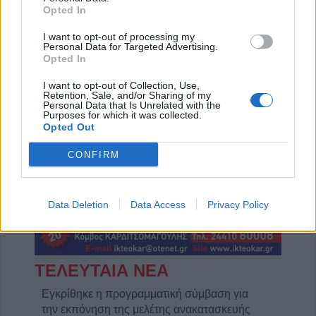
Opted In
I want to opt-out of processing my
Personal Data for Targeted Advertising.
Opted In
Η Αποκατάσταση Α.Ε. αναζητά για εργασία Νοσηλευτές και Βοηθούς Νοσηλευτές
Πωλείται μονοκατοικία τριών επιπέδων στο καταπράσινο Πευκόφυτο Καρδίτσας
I want to opt-out of Collection, Use,
Retention, Sale, and/or Sharing of my
Personal Data that Is Unrelated with the
Purposes for which it was collected.
Opted Out
CONFIRM
Data Deletion
Data Access
Privacy Policy
ΤΕΛΕΥΤΑΙΑ ΝΕΑ
Εγκρίθηκε η προγραμματική σύμβαση για
την εκπόνηση της μελέτης ανακατασκευής