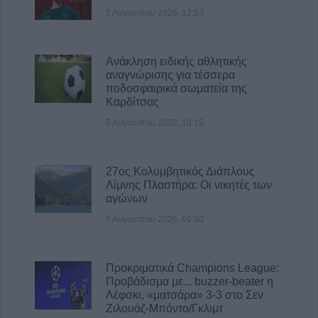
Αηδονοχωρίου, Βαθύλακκου και Ρεντίνας
5 Αυγούστου 2026, 12:53
5 Αυγούστου 2026, 15:04
Εξωδικαστικός Μηχανισμός: Ρυθμίσεις
Ανάκληση ειδικής αθλητικής
οφειλών άνω των 500 εκατ. ευρώ μέσα στον
αναγνώρισης για τέσσερα
Ιούλιο του 2026
ποδοσφαιρικά σωματεία της
Καρδίτσας
5 Αυγούστου 2026, 14:50
5 Αυγούστου 2026, 10:15
27ος Κολυμβητικός Διάπλους
Λίμνης Πλαστήρα: Οι νικητές των
αγώνων
5 Αυγούστου 2026, 09:50
Προκριματικά Champions League:
Προβάδισμα με... buzzer-beater η
Λέφσκι, «ματσάρα» 3-3 στο Σεν
Ζιλουάζ-Μπόντο/Γκλιμτ