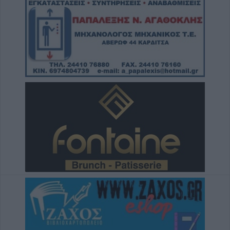
Άμεση κρατική αρωγή και στήριξη των
πληγέντων - Το σχέδιο αποκατάστασης των
περιοχών που επλήγησαν από τις
πυρκαγιές
5 Αυγούστου 2026, 18:23
Μικροσκοπικές δίνες ανακαλύφθηκαν για
πρώτη φορά στην επιφάνεια του Ήλιου
5 Αυγούστου 2026, 18:15
Επίσκεψη του Υπουργού Υγείας Άδωνι
Γεωργιάδη στο ανακαινισμένο Κ.Y.
Σοφάδων(+Φωτο +Βίντεο)
5 Αυγούστου 2026, 16:58
Επιτροπή Ανταγωνισμού: Αναρτήθηκαν τα
οριστικά αποτελέσματα της προκήρυξης για
51 θέσεις ειδικού επιστημονικού
προσωπικού
5 Αυγούστου 2026, 16:02