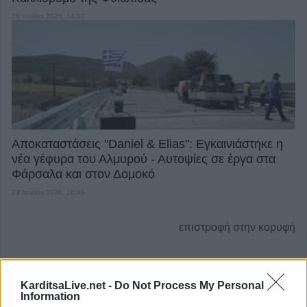
26 Ιουλίου 2026, 14:07
Αποκαταστάσεις "Daniel & Elias": Εγκαινιάστηκε η
νέα γέφυρα του Αλμυρού - Αυτοψίες σε έργα στα
Φάρσαλα και στον Δομοκό
23 Ιουλίου 2026, 16:49
επιστροφή στην κορυφή
ΕΠΑΓΓΕΛΜΑΤΙΕΣ ΥΓΕΙΑΣ
KarditsaLive.net -
Do Not Process My Personal
Information