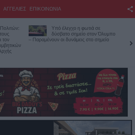
ΑΓΓΕΛΙΕΣ
ΕΠΙΚΟΙΝΩΝΙΑ
Facebook
Υπό έλεγχο η φωτιά σε
Κορυφώνε
Twitter
δύσβατο σημείο στον Όλυμπο
Αυγούστο
 Παραμένουν οι δυνάμεις στο σημείο
επιβάτες
YouTube
λιμάνια
Αναζήτηση
RSS
Επικοινωνία με το
KarditsaLive.Net