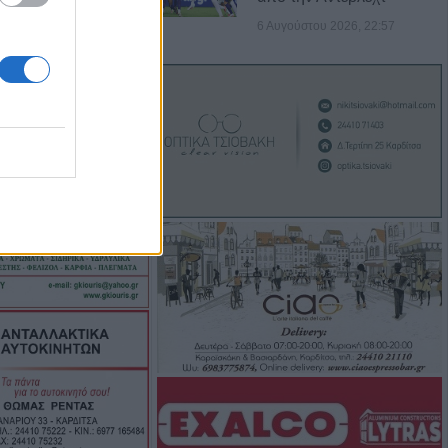
λίας, το Στεφάνι
6 Αυγούστου 2026, 22:57
λος: Με άδεια
νόχρηστων χώρων
λειοψηφία των
όρευση θήρας σε
κτάσεις του Δήμου
γούστου η κηδεία
τρίτσα
: 56,7 εκατ.
δικαιούχους από
ύστου