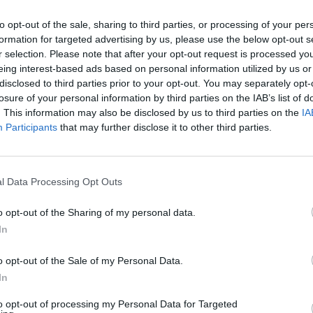
to opt-out of the sale, sharing to third parties, or processing of your per
formation for targeted advertising by us, please use the below opt-out s
ΤΕΛΕΥΤΑΙ
r selection. Please note that after your opt-out request is processed y
eing interest-based ads based on personal information utilized by us or
Συλλυπητήριο μή
disclosed to third parties prior to your opt-out. You may separately opt-
ΣΥΡΙΖΑ-ΠΣ Καρδ
losure of your personal information by third parties on the IAB’s list of
απώλεια του Λε
. This information may also be disclosed by us to third parties on the
IA
Participants
that may further disclose it to other third parties.
8 Αυγούστου 2026, 12:04
Την Κυριακή 9 
κηδεία της Βαΐα
l Data Processing Opt Outs
8 Αυγούστου 2026, 11:39
Προσωρινή διακ
o opt-out of the Sharing of my personal data.
τη ΔΕΥΑΚ λόγω 
In
κέντρο της Καρδ
8 Αυγούστου 2026, 11:27
o opt-out of the Sale of my Personal Data.
Τρίκαλα: Στα 1.3
In
δημιουργήθηκε 
to opt-out of processing my Personal Data for Targeted
η θα πρέπει υποχρεωτικά να εξοπλίζονται
χώρος αναψυχής