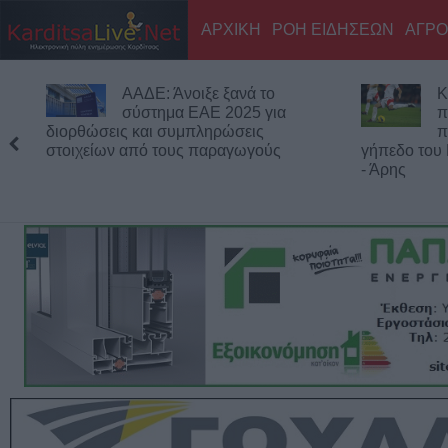
ΑΡΧΙΚΗ
ΡΟΗ ΕΙΔΗΣΕΩΝ
ΑΓΡΟ
ΑΑΔΕ: Άνοιξε ξανά το
Κύπελλο Ελλάδα
σύστημα ΕΑΕ 2025 για
πρόγραμμα του 
εις και συμπληρώσεις
προκριματικού γ
ων από τους παραγωγούς
γήπεδο του Μακεδονικού τ
- Άρης