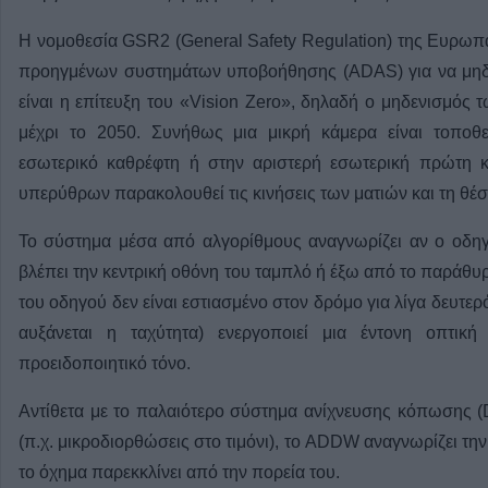
Η νομοθεσία GSR2 (General Safety Regulation) της Ευρωπα
προηγμένων συστημάτων υποβοήθησης (ADAS) για να μηδε
είναι η επίτευξη του «Vision Zero», δηλαδή ο μηδενισμό
μέχρι το 2050. Συνήθως μια μικρή κάμερα είναι τοποθε
εσωτερικό καθρέφτη ή στην αριστερή εσωτερική πρώτη 
υπερύθρων παρακολουθεί τις κινήσεις των ματιών και τη θέσ
Το σύστημα μέσα από αλγορίθμους αναγνωρίζει αν ο οδηγό
βλέπει την κεντρική οθόνη του ταμπλό ή έξω από το παράθυρ
του οδηγού δεν είναι εστιασμένο στον δρόμο για λίγα δευτερ
αυξάνεται η ταχύτητα) ενεργοποιεί μια έντονη οπτική
προειδοποιητικό τόνο.
Αντίθετα με το παλαιότερο σύστημα ανίχνευσης κόπωσης 
(π.χ. μικροδιορθώσεις στο τιμόνι), το ADDW αναγνωρίζει τ
το όχημα παρεκκλίνει από την πορεία του.