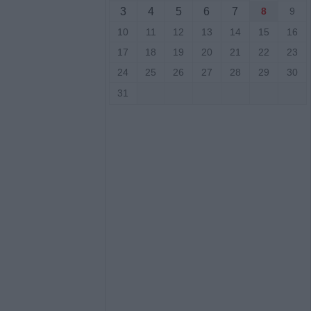
3
4
5
6
7
8
9
ο Δημοτικό
ου (+Φώτο)
10
11
12
13
14
15
16
17
18
19
20
21
22
23
δίτσας: Η no1
24
25
26
27
28
29
30
ινίσεις
31
εξωτερικών
νά το σύστημα
ορθώσεις και
τοιχείων από
ύς
ι στο Ζάρκο
ταμένες
Φώτο)