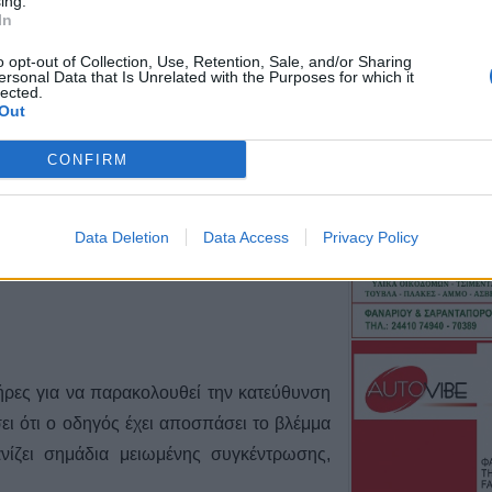
ing.
χωριό της Θεσσα
.
In
8 Αυγούστου 2026, 10:34
o opt-out of Collection, Use, Retention, Sale, and/or Sharing
ersonal Data that Is Unrelated with the Purposes for which it
Κων. Λαμπρόπου
lected.
κατάληψης κοι
Out
η συντριπτική π
καταστημάτων
CONFIRM
8 Αυγούστου 2026, 10:29
Παράταση απαγ
Data Deletion
Data Access
Privacy Policy
συγκεκριμένες ε
Μουζακίου
8 Αυγούστου 2026, 09:29
Το Σάββατο 8 Αυ
του Λεωνίδα Μη
8 Αυγούστου 2026, 09:21
ήρες για να παρακολουθεί την κατεύθυνση
e-ΕΦΚΑ και ΔΥΠΑ
ει ότι ο οδηγός έχει αποσπάσει το βλέμμα
ευρώ σε 58.370 
νίζει σημάδια μειωμένης συγκέντρωσης,
10 έως 14 Αυγο