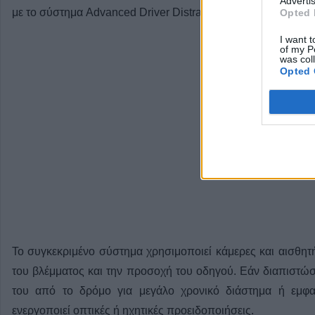
Advertis
με το σύστημα Advanced Driver Distraction Warning (ADDW)
Opted 
I want t
of my P
was col
Opted 
Το συγκεκριμένο σύστημα χρησιμοποιεί κάμερες και αισθητ
του βλέμματος και την προσοχή του οδηγού. Εάν διαπιστώσ
του από το δρόμο για μεγάλο χρονικό διάστημα ή εμφα
ενεργοποιεί οπτικές ή ηχητικές προειδοποιήσεις.