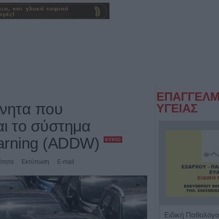
ΕΠΑΓΓΕΛΜ
ίνητα που
ΥΓΕΙΑΣ
αι το σύστημα
Warning (ADDW)
ΚΎΡΙΟ
ότητα
Εκτύπωση
E-mail
Κέντρο Ειδικών Θεραπειών Παιδιού 'Ανάπτυξη 'Λόγου'