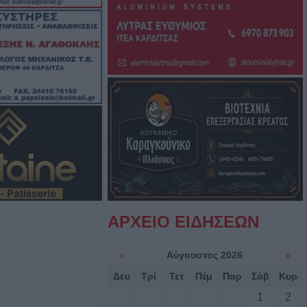
ν παρουσιάζει
αλάφα στη
πρόγραμμα (10-
ής Αστυνομικής
.Ε. Καρδίτσας
Ο Αύγουστος, τα
ι «χορηγίες» με
ας αγαθά"
ΑΡΧΕΙΟ ΕΙΔΗΣΕΩΝ
ες άρπαξαν
κό ποσό από
«
Αύγουστος 2026
»
Δευ
Τρί
Τετ
Πέμ
Παρ
Σάβ
Κυρ
1
2
 νέος