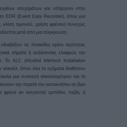
χλοοτάπητας στ
οχαίων ατυχημάτων και υπάρχουν στην
Γήπεδο Μουζακί
το EDR (Event Data Recorder), όπου μια
7 Αυγούστου 2026, 20:56
α, κλίση τιμονιού, χρήση φρένου) συνεχώς
Μονοτεχνική Καρ
τερόλεπτα μετά από μια σύγκρουση.
επιλογή σε ανακα
εσωτερικών και 
 «διαβάζει» τις πινακίδες ορίου ταχύτητας
χώρων!
ητικά σήματα ή αυξάνοντας ελαφρώς την
7 Αυγούστου 2026, 20:48
 Το ALC (Alcohol Interlock Installation
ΑΑΔΕ: Άνοιξε ξα
ου αλκοόλ, όπου όλα τα οχήματα διαθέτουν
ΕΑΕ 2025 για δι
ύκολα μια συσκευή αλκοολομέτρου και το
συμπληρώσεις σ
τους παραγωγο
ώνουν την πορεία του αυτοκινήτου αν βγει
7 Αυγούστου 2026, 20:45
 φρένα αν ανιχνευτεί εμπόδιο, πεζός ή
Σφοδρό μπουρίν
Τρικάλων – Εκτε
καταστροφές (+
7 Αυγούστου 2026, 19:51