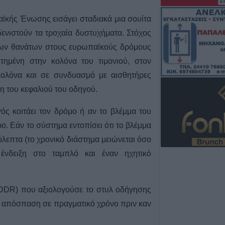
8 Αυγούστου 2026, 09:12
Ο Δήμος Σοφάδω
ϊκής Ένωσης εισάγει σταδιακά μια σουίτα
τον Λεωνίδα Μπ
νιστούν τα τροχαία δυστυχήματα. Στόχος
Λουτροπηγή
ς των θανάτων στους ευρωπαϊκούς δρόμους
8 Αυγούστου 2026, 09:09
τημένη στην κολόνα του τιμονιού, στον
Το εβδομαδιαίο 
κολόνα και σε συνδυασμό με αισθητήρες
16/8) της Κινητ
η του κεφαλιού του οδηγού.
Μονάδας στην Π
8 Αυγούστου 2026, 08:22
ς κοιτάει τον δρόμο ή αν το βλέμμα του
Γ. Καραβίδας: "
ο. Εάν το σύστημα εντοπίσει ότι το βλέμμα
πανηγύρια και ο
όλεπτα (το χρονικό διάστημα μειώνεται όσο
θέμα τα κοινά μ
 ένδειξη στο ταμπλό και έναν ηχητικό
8 Αυγούστου 2026, 08:17
Λαμία: Απατεών
μεγάλο χρηματι
(DDR) που αξιολογούσε το στυλ οδήγησης
ηλικιωμένη
ην απόσπαση σε πραγματικό χρόνο πριν καν
7 Αυγούστου 2026, 21:19
Τοποθετήθηκε ο