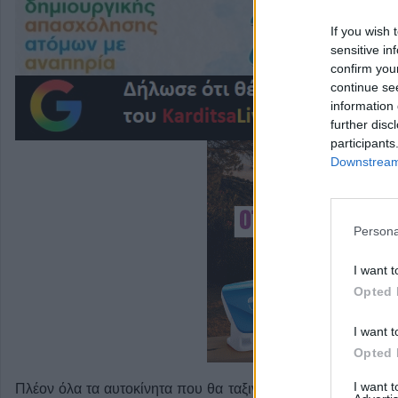
If you wish 
sensitive in
confirm you
continue se
information 
further disc
participants
Downstream 
Persona
I want t
Opted 
I want t
Opted 
I want 
Πλέον όλα τα αυτοκίνητα που θα ταξινομούνται στην Ευρώπ