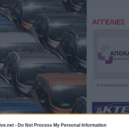
ΑΓΓΕΛΙΕΣ
Πωλείται μονοκατοικία τριών επιπέδων στο καταπράσινο Πευκόφυτο Καρδίτσας
ive.net -
Do Not Process My Personal Information