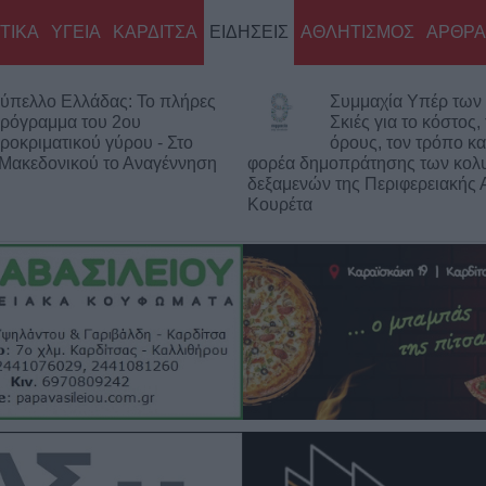
ΤΙΚΑ
ΥΓΕΙΑ
ΚΑΡΔΙΤΣΑ
ΕΙΔΗΣΕΙΣ
ΑΘΛΗΤΙΣΜΟΣ
ΑΡΘΡΑ
ς: Το πλήρες
Συμμαχία Υπέρ των Πολιτών:
2ου
Σκιές για το κόστος, τους
ύρου - Στο
όρους, τον τρόπο και τον
–
ο Αναγέννηση
φορέα δημοπράτησης των κολυμβητικών
δεξαμενών της Περιφερειακής Αρχής
Κουρέτα