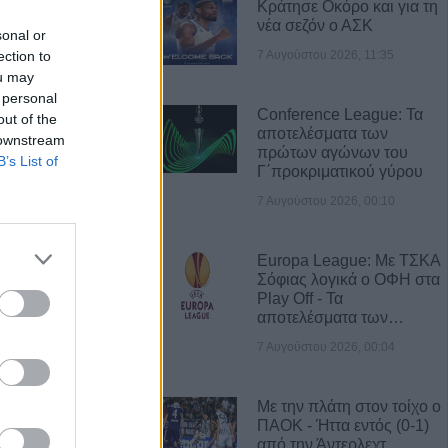
Κράτησε Οκόρο και για τη
νέα σεζόν ο ΑΣΚ
sonal or
7 Αυγούστου 2026, 11:35
ection to
Α ΝΕΑ
ou may
 personal
νυμα της Ν.Ε.
Conference League: Τα
out of the
ίτσας για την
αποτελέσματα των
 downstream
ωνίδα Μητρίτσα
πρώτων αγώνων του
B’s List of
Γ΄προκριματικού γύρου
7 Αυγούστου 2026, 00:10
Αυγούστου η
ς Κανέλη
Europa League: Με ΤΣΚΑ
Σόφιας λογικά ο ΟΦΗ στα
οπή νερού από
Play Off - Τα
βλάβης στο
αποτελέσματα των…
ίτσας
7 Αυγούστου 2026, 00:04
52 μέτρα,
Με την πλάτη στον τοίχο ο
ένας μοναδικός
ΠΑΟΚ - Ήττα εντός (0-1)
 στο υψηλότερο
από την Άντερλεχτ