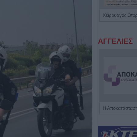
Ενδοκρινολόγος - Διαβητολόγος "Δρ Ελευθερία Γ. Μπάρμπα"
ΑΓΓΕΛΙΕΣ
Πωλείται μονοκατοικία τριών επιπέδων στο καταπράσινο Πευκόφυτο Καρδίτσας