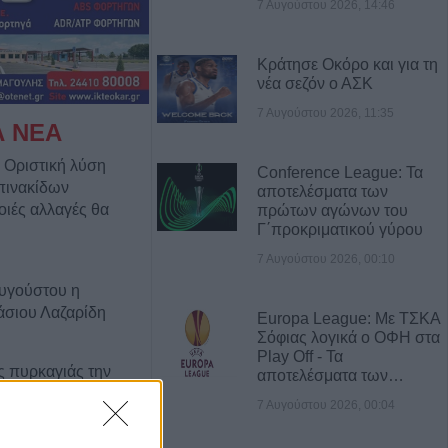
7 Αυγούστου 2026, 14:46
Κράτησε Οκόρο και για τη
νέα σεζόν ο ΑΣΚ
7 Αυγούστου 2026, 11:35
Α ΝΕΑ
 Οριστική λύση
Conference League: Τα
πινακίδων
αποτελέσματα των
οιές αλλαγές θα
πρώτων αγώνων του
Γ΄προκριματικού γύρου
7 Αυγούστου 2026, 00:10
Αυγούστου η
άσιου Λαζαρίδη
Europa League: Με ΤΣΚΑ
Σόφιας λογικά ο ΟΦΗ στα
Play Off - Τα
ς πυρκαγιάς την
αποτελέσματα των…
ε μεγάλο τμήμα
7 Αυγούστου 2026, 00:04
 και της
αλίας