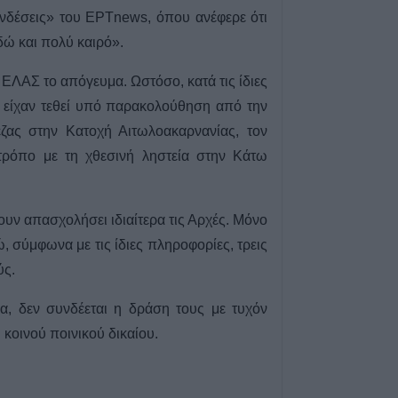
Σε αναζήτηση λύ
νδέσεις» του ΕΡΤnews, όπου ανέφερε ότι
πρόβλημα των α
δώ και πολύ καιρό».
βοοειδών σε κοι
Δήμου Παλαμά
 ΕΛΑΣ το απόγευμα. Ωστόσο, κατά τις ίδιες
8 Αυγούστου 2026, 14:49
 είχαν τεθεί υπό παρακολούθηση από την
Ακυρώθηκε από
ζας στην Κατοχή Αιτωλοακαρνανίας, τον
Περιφερειάρχη 
τρόπο με τη χθεσινή ληστεία στην Κάτω
Κουρέτα για το 
λίμνη Σμοκόβου
8 Αυγούστου 2026, 13:44
χουν απασχολήσει ιδιαίτερα τις Αρχές. Μόνο
Συνεδρίαση Επι
ώ, σύμφωνα με τις ίδιες πληροφορίες, τρεις
Εκτίμησης Κινδύ
ύς.
ισχυρούς ανέμου
θερμοκρασίες
α, δεν συνδέεται η δράση τους με τυχόν
8 Αυγούστου 2026, 13:30
 κοινού ποινικού δικαίου.
Την Κυριακή 9 
κηδεία του Αντώ
Αντωνίου