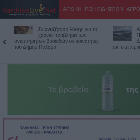
ΑΡΧΙΚΗ
ΡΟΗ ΕΙΔΗΣΕΩΝ
ΑΓΡΟ
ηση λύσης για το
Ακυρώθηκε απόφαση του
όβλημα των
Περιφερειάρχη Θεσσαλίας
ών σε κοινότητες
Δημ. Κουρέτα για το θαλάσσι
σκι στη λίμνη Σμοκόβου