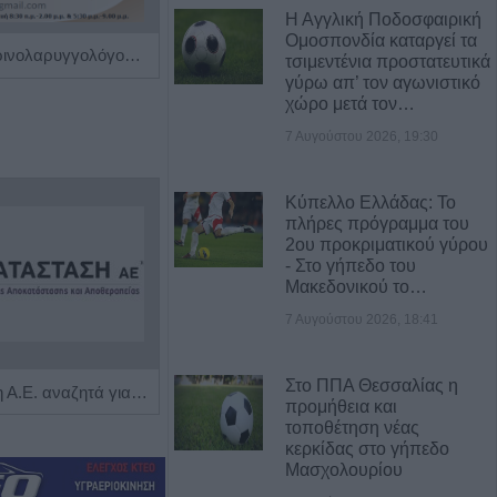
Η Αγγλική Ποδοσφαιρική
Ομοσπονδία καταργεί τα
Χειρουργός Ωτορινολαρυγγολόγος "Θωμάς Γ. Καφφές"
Ρευματολόγος "Γεωργία Τσέλιου - Κατσούλη"
τσιμεντένια προστατευτικά
γύρω απ’ τον αγωνιστικό
χώρο μετά τον…
7 Αυγούστου 2026, 19:30
Κύπελλο Ελλάδας: Το
πλήρες πρόγραμμα του
2ου προκριματικού γύρου
- Στο γήπεδο του
Μακεδονικού το…
7 Αυγούστου 2026, 18:41
Στο ΠΠΑ Θεσσαλίας η
Η Αποκατάσταση Α.Ε. αναζητά για εργασία Νοσηλευτές και Βοηθούς Νοσηλευτές
Πωλείται μονοκατοικία τριών επιπέδων στο καταπράσινο Πευκόφυτο Καρδίτσας
προμήθεια και
τοποθέτηση νέας
κερκίδας στο γήπεδο
Μασχολουρίου