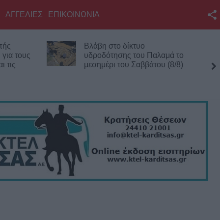
ΑΓΓΕΛΙΕΣ
ΕΠΙΚΟΙΝΩΝΙΑ
Facebook
βη στο δίκτυο
Λυκαβηττός: Πτώμα γ
Twitter
οδότησης του Παλαμά το
σε προχωρημένη σήψ
ημέρι του Σαββάτου (8/8)
εντοπίστηκε κοντά στ
YouTube
Αγίους Ισιδώρους
Αναζήτηση
RSS
Επικοινωνία με το
KarditsaLive.Net