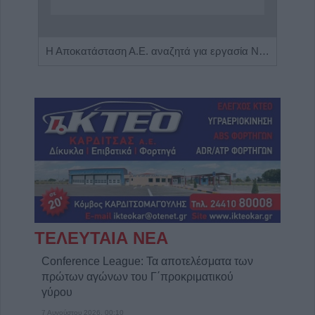
Πωλείται μονοκατοικία τριών επιπέδων στο καταπράσινο Πευκόφυτο Καρδίτσας
Η Αποκατάσταση Α.Ε. αναζητά για εργασία Νοσηλευτές και Βοηθούς Νοσηλευτές
ΤΕΛΕΥΤΑΙΑ ΝΕΑ
Conference League: Τα αποτελέσματα των
πρώτων αγώνων του Γ΄προκριματικού
γύρου
7 Αυγούστου 2026, 00:10