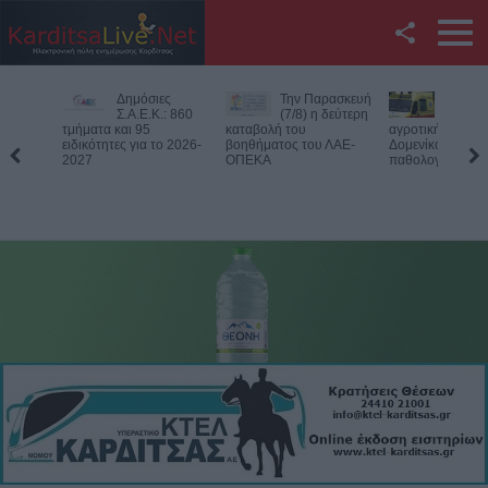
Facebook
Δημόσιες
Την Παρασκευή
Νεκρός
Twitter
Σ.Α.Ε.Κ.: 860
(7/8) η δεύτερη
75χρονος
τμήματα και 95
καταβολή του
αγροτική περιοχή 
ειδικότητες για το 2026-
βοηθήματος του ΛΑΕ-
Δομενίκου – Πιθαν
YouTube
2027
ΟΠΕΚΑ
παθολογικό αίτιο
Αναζήτηση
RSS
Επικοινωνία με το
KarditsaLive.Net