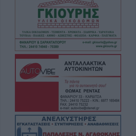
Συρία: Δύο νεκροί και 13 τραυματίες από
έκρηξη βόμβας σε λεωφορείο
6 Αυγούστου 2026, 20:28
Έκτακτος ψεκασμός και μέτρα προστασίας
για τον Ιό του Δυτικού Νείλου στην Δ.Κ.
Κυψέλης
6 Αυγούστου 2026, 19:35
Χαλκίδα: Γυναίκα έπεσε από την Υψηλή
Γέφυρα και σώθηκε στα νερά του Ευβοϊκού
6 Αυγούστου 2026, 19:32
Καλαμπάκα: Πυροσβέστες απεγκλώβισαν
ηλικιωμένο μετά από πτώση στη Νέα Ζωή
6 Αυγούστου 2026, 19:29
Τροχαίο στην Αγιά: Μοτοσικλέτα
συγκρούστηκε με νταλίκα – Στο νοσοκομείο
ο οδηγός
6 Αυγούστου 2026, 19:15