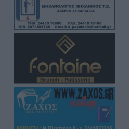
Άνω Λιόσια: Συνελήφθησαν δύο άνδρες για
τον θάνατο 72χρονου που βρέθηκε σε
αυτοκίνητο
6 Αυγούστου 2026, 17:50
Την Παρασκευή 7 Αυγούστου η κηδεία του
Αθανάσιου Ταξιάρχη
6 Αυγούστου 2026, 17:46
Πυρκαγιά σε γεωργική έκταση στην Κρήνη
Φαρσάλων – Τέθηκε υπό μερικό έλεγχο το
βράδυ της Πέμπτης (+Βίντεο)
6 Αυγούστου 2026, 17:36
Δημόσιες Σ.Α.Ε.Κ.: 860 τμήματα και 95
ειδικότητες για το 2026-2027
6 Αυγούστου 2026, 17:21
Την Παρασκευή (7/8) η δεύτερη καταβολή
του βοηθήματος του ΛΑΕ-ΟΠΕΚΑ
6 Αυγούστου 2026, 16:31