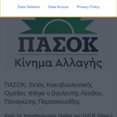
Data Deletion
Data Access
Privacy Policy
ΠΑΣΟΚ: Εκτός Κοινοβουλευτικής
Ομάδας τέθηκε ο βουλευτής Λέσβου,
Παναγιώτης Παρασκευαΐδης
Εκτός της Κοινοβουλευτικής Ομάδας του ΠΑΣΟΚ τέθηκε ο