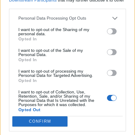
third parties.
Personal Data Processing Opt Outs
Boυλή: Στην ολομέλεια το Ενιαίο
Ψηφιακό Μητρώο παρακολούθησης
I want to opt-out of the Sharing of my
personal data.
υποθέσεων διαφθοράς
Opted In
I want to opt-out of the Sale of my
Personal Data.
Στην ολομέλεια εισάγεται αύριο, Τετάρτη 25
Opted In
Φεβρουαρίου,το σχέδιο νόμου του υπουργείου
I want to opt-out of processing my
Δικαιοσύνης "Σύσταση και λειτουργία Ενιαίου Ψηφιακού
Personal Data for Targeted Advertising.
Opted In
Μητρώου παρακολούθησης υποθέσεων διαφθοράς,
παρεμβάσεις στον Κώδικα Πολιτικής Δικονομίας και
I want to opt-out of Collection, Use,
Retention, Sale, and/or Sharing of my
λοιπές διατάξεις".
Personal Data that Is Unrelated with the
Purposes for which it was collected.
Opted Out
Κατηγορία
Πολιτικά
24 Φεβρουαρίου 2026, 21:27
CONFIRM