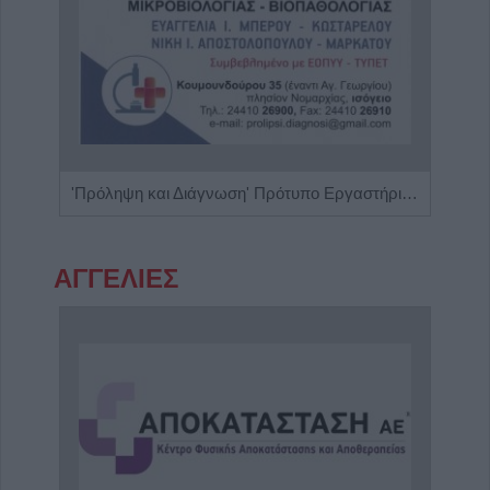
Κέντρο Λογοθεραπείας 'Τέχνη Λόγου & Μάθησης'
'Πρόληψη και Διάγνωση' Πρότυπο Εργαστήριο Μικροβιολογίας - Βιοπαθολογίας
ΑΓΓΕΛΙΕΣ