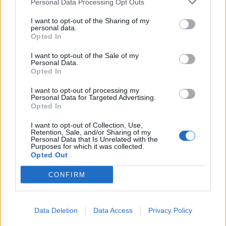
Personal Data Processing Opt Outs
I want to opt-out of the Sharing of my
ΑΓΓΕΛΙΕΣ
personal data.
Opted In
I want to opt-out of the Sale of my
Personal Data.
Opted In
I want to opt-out of processing my
Personal Data for Targeted Advertising.
Opted In
I want to opt-out of Collection, Use,
Retention, Sale, and/or Sharing of my
Personal Data that Is Unrelated with the
Purposes for which it was collected.
Opted Out
Η Αποκατάσταση Α.Ε. αναζητά για εργασία Νοσηλευτές και Βοηθούς Νοσηλευτές
Πωλείται μονοκατοικία τριών επιπέδων στο καταπράσινο Πευκόφυτο Καρδίτσας
CONFIRM
Data Deletion
Data Access
Privacy Policy