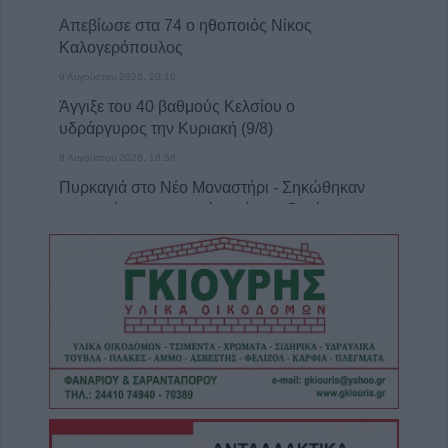
Απεβίωσε στα 74 ο ηθοποιός Νίκος
Καλογερόπουλος
9 Αυγούστου 2026, 20:16
Άγγιξε του 40 βαθμούς Κελσίου ο
υδράργυρος την Κυριακή (9/8)
9 Αυγούστου 2026, 18:58
Πυρκαγιά στο Νέο Μοναστήρι - Σηκώθηκαν
αεροσκάφη, επιχειρούν επίγειες δυνάμεις
9 Αυγούστου 2026, 18:38
Πύλη: Αυτοκίνητο τυλίχθηκε στις φλόγες
9 Αυγούστου 2026, 18:08
Θύμα των γκράφιτι το άγαλμα της
αγρότισσας μάνας στην πλατεία Πλαστήρα
(+Φωτο)
9 Αυγούστου 2026, 17:49
Ιερά Μητρόπολη: Πρόγραμμα Μητροπολίτη