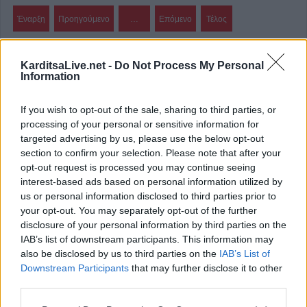
Έναρξη
Προηγούμενο
…
Επόμενο
Τέλος
Σελίδα 269 από 274
KarditsaLive.net -
Do Not Process My Personal
Information
ΕΠΑΓΓΕΛΜΑΤΙΕΣ ΥΓΕΙΑΣ
If you wish to opt-out of the sale, sharing to third parties, or
processing of your personal or sensitive information for
targeted advertising by us, please use the below opt-out
section to confirm your selection. Please note that after your
opt-out request is processed you may continue seeing
interest-based ads based on personal information utilized by
us or personal information disclosed to third parties prior to
your opt-out. You may separately opt-out of the further
disclosure of your personal information by third parties on the
IAB’s list of downstream participants. This information may
also be disclosed by us to third parties on the
IAB’s List of
Downstream Participants
that may further disclose it to other
third parties.
Ψυχίατρος - Ψυχοθεραπευτής 'Αποστολίκας Απόστολος'
Ειδικός Ενδοκρινολόγος - Διαβητολόγος 'Χριστίνα Γ. Σακκά'
Ειδι