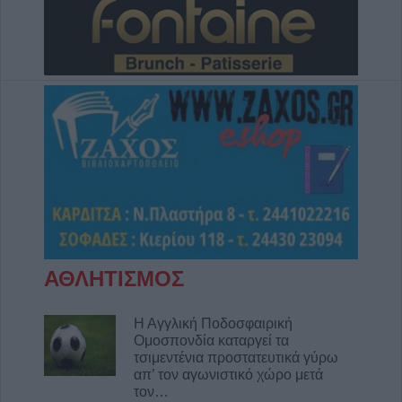
Συλλήψεις σε Λάρισα, Μαγνησία και Τρίκαλα
για διατάραξη κοινής ησυχίας, παραβάσεις
στον αιγιαλό, ναρκωτικά και οδήγηση υπό
μέθη
9 Αυγούστου 2026, 10:27
Διάθεση 1.800 νεοσσών και 235
γεννητόρων κυνηγετικού φασιανού από το
εκτροφείο Μπαλάνου στο Μουζάκι
9 Αυγούστου 2026, 09:38
Από τη Γη στη Σελήνη: Το κομμάτι πύραυλου
που προσέκρουσε στη Σελήνη γίνεται χρυσή
ευκαιρία μελέτης για ειδικούς επιστήμονες
ΑΘΛΗΤΙΣΜΟΣ
9 Αυγούστου 2026, 09:31
Για ό,τι κι αν ψάχνεις, συνεργείο αυτοκινήτων
Η Αγγλική Ποδοσφαιρική
Ομοσπονδία καταργεί τα
“Βούζας” και έχεις τη λύση!
τσιμεντένια προστατευτικά γύρω
9 Αυγούστου 2026, 09:14
απ’ τον αγωνιστικό χώρο μετά
τον…
Υπ. Μεταφορών: Οριστική λύση στο ζήτημα