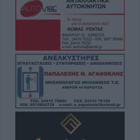
κ. Τιμόθεου το διήμερο 10-11 Αυγούστου
9 Αυγούστου 2026, 16:14
Παράταση έως τις 9 Νοεμβρίου για το έργο
επέκτασης του δικτύου ύδρευσης στην Τ.Κ.
Αργυρίου
9 Αυγούστου 2026, 15:38
Συνεδρίαση Επιτροπής Εκτίμησης Κινδύνου
για τους ισχυρούς ανέμους και ριπές έως 9
μποφόρ τη Δευτέρα (10/8)
9 Αυγούστου 2026, 14:33
Με αργούς ρυθμούς οι εξελίξεις
μετεγκατάστασης του Λαμπερού - Τι
προβλέπει μελέτη υποστηρικτικών
διαδικασιών
9 Αυγούστου 2026, 12:42
Την Κυριακή 9 Αυγούστου κηδεία του
Κωνσταντίνου Θέου
9 Αυγούστου 2026, 11:13