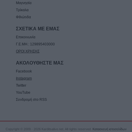
Μαγνησία
Τρίκαλα
Φθιώτιδα
ΣΧΕΤΙΚΑ ΜΕ ΕΜΑΣ
Επικοινωνία
Γ.Ε.ΜΗ.: 129895403000
ΟΡΟΙ ΧΡΗΣΗΣ
ΑΚΟΛΟΥΘΗΣΤΕ ΜΑΣ
Facebook
Instagram
Twitter
YouTube
Συνδρομή στο RSS
Copyright © 2009 - 2026 Karditsalive.net. All rights reserved.
Κατασκευή ιστοσελίδων