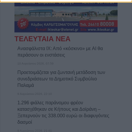
ΤΕΛΕΥΤΑΙΑ ΝΕΑ
Ανασφάλιστα ΙΧ: Από «κόσκινο» με AI θα
περάσουν οι ενστάσεις
10 Αυγούστου 2026, 07:59
Προετοιμάζεται για ζωντανή μετάδοση των
συνεδριάσεων το Δημοτικό Συμβούλιο
Παλαμά
9 Αυγούστου 2026, 22:10
1.296 φιάλες παράνομου φρέον
κατασχέθηκαν σε Κήπους και Δοϊράνη –
Ξεπερνούν τις 338.000 ευρώ οι διαφυγόντες
δασμοί
9 Αυγούστου 2026, 21:41