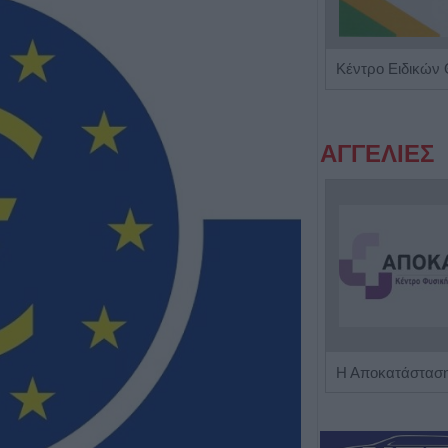
Ψυχολόγος - Ψυχοθεραπεύτρια 'Στάμου Ειρήνη'
ΑΓΓΕΛΙΕΣ
Η εταιρεία ΘΑΛΑΣΣΙΟΣ ΚΟΣΜΟΣ Α.Ε.Β.Ε. επιθυμεί να προσλάβει Αποθηκάριο