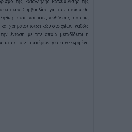
καταβολή του β
ρισμό της κατάλληλης κατεύθυνσης της
ΛΑΕ-ΟΠΕΚΑ
ιοικητικού Συμβουλίου για τα επιτόκια θα
6 Αυγούστου 2026, 16:31
πληθωρισμού και τους κινδύνους που τις
Νεκρός 75χρονο
 και χρηματοπιστωτικών στοιχείων, καθώς
περιοχή του Δομ
την ένταση με την οποία μεταδίδεται η
παθολογικό αίτι
εύεται εκ των προτέρων για συγκεκριμένη
6 Αυγούστου 2026, 16:27
Απολογισμός ΕΛ
574 συλλήψεις κ
εξιχνιάσεις τον Ι
6 Αυγούστου 2026, 16:09
ΥΠΑΑΤ: 38,1 εκα
ενίσχυση κτηνο
επλήγησαν από
6 Αυγούστου 2026, 15:26
Προγραμματισμέ
ηλεκτροδότησης
(7/8) σε Ιτέα, Άγ