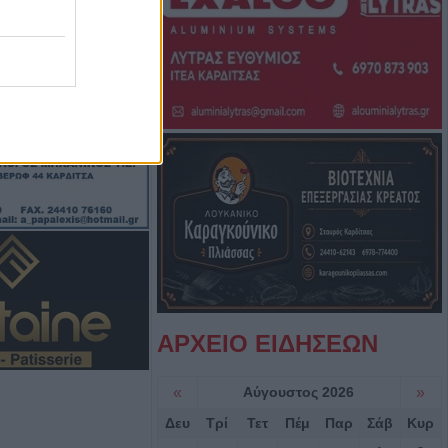
ός και μέτρα
ον Ιό του Δυτικού
. Κυψέλης
α έπεσε από την
αι σώθηκε στα
ού
ροσβέστες
λικιωμένο μετά
 Νέα Ζωή
ΑΡΧΕΙΟ ΕΙΔΗΣΕΩΝ
ιά: Μοτοσικλέτα
 νταλίκα – Στο
«
Αύγουστος 2026
»
δηγός
Δευ
Τρί
Τετ
Πέμ
Παρ
Σάβ
Κυρ