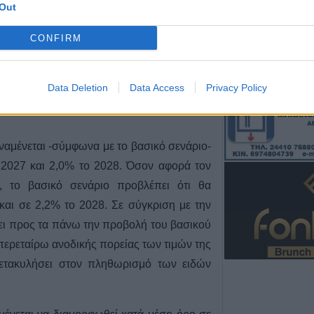
Out
6 Αυγούστου 2026, 20:28
Έκτακτος ψεκασμ
CONFIRM
προστασίας για τ
Νείλου στην Δ.Κ
ρώτη φορά μετά το 2023 να προχωρήσει σε
Data Deletion
Data Access
Privacy Policy
6 Αυγούστου 2026, 19:35
ιτόκιο (αποδοχής καταθέσεων) της ΕΚΤ
Χαλκίδα: Γυναίκ
Υψηλή Γέφυρα κ
νερά του Ευβοϊκ
ναμένεται -σύμφωνα με το βασικό σενάριο-
6 Αυγούστου 2026, 19:32
 2027 και 2,0% το 2028. Όσον αφορά τον
Καλαμπάκα: Πυ
, το βασικό σενάριο προβλέπει ότι θα
απεγκλώβισαν η
και σε 2,2% το 2028. Σε σύγκριση με την
από πτώση στη
ει προς τα πάνω την προβολή του βασικού
6 Αυγούστου 2026, 19:29
περεταίρω ανοδικής πορείας των τιμών της
Τροχαίο στην Αγ
 μετακυλήσει στον πληθωρισμό των ειδών
συγκρούστηκε με
νοσοκομείο ο ο
6 Αυγούστου 2026, 19:15