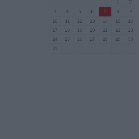
1
2
νελήφθησαν δύο
3
4
5
6
7
8
9
θάνατο 72χρονου
αυτοκίνητο
10
11
12
13
14
15
16
17
18
19
20
21
22
23
7 Αυγούστου η
24
25
26
27
28
29
30
άσιου Ταξιάρχη
31
ργική έκταση
σάλων – Τέθηκε
χο το βράδυ της
ο)
Κ.: 860 τμήματα
ς για το 2026-
7/8) η δεύτερη