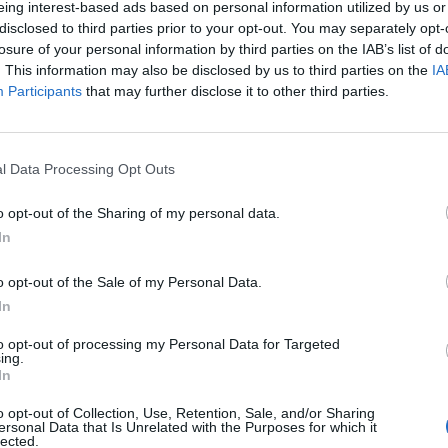
eing interest-based ads based on personal information utilized by us or
τώρα η δική σου
disclosed to third parties prior to your opt-out. You may separately opt-
6 Αυγούστου 2026, 23:51
losure of your personal information by third parties on the IAB’s list of
Με την πλάτη στ
. This information may also be disclosed by us to third parties on the
IA
Ήττα εντός (0-1)
Participants
that may further disclose it to other third parties.
Άντερλεχτ
6 Αυγούστου 2026, 22:57
l Data Processing Opt Outs
Πλήρως επισκέψ
εσημέρι της Πέμπτης (11/6) η Ευρωπαϊκή
αρχαιολογικοί χώ
o opt-out of the Sharing of my personal data.
Καρδίτσας, δυνα
και σε άλλους τέ
In
6 Αυγούστου 2026, 22:48
o opt-out of the Sale of my Personal Data.
Σύγκρουση δύο 
In
Γερμανία – Πάν
τραυματίες
to opt-out of processing my Personal Data for Targeted
ing.
6 Αυγούστου 2026, 21:11
In
Συρία: Δύο νεκρο
o opt-out of Collection, Use, Retention, Sale, and/or Sharing
τραυματίες από 
ersonal Data that Is Unrelated with the Purposes for which it
lected.
λεωφορείο