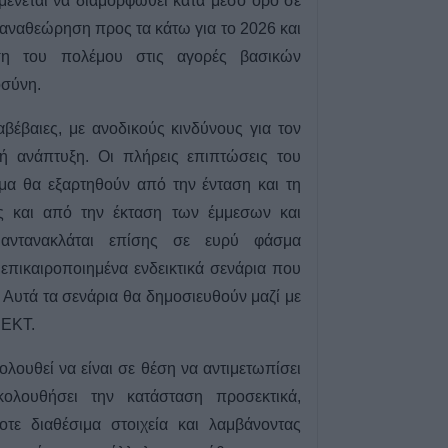
μένεται να διαμορφωθεί κατά μέσο όρο σε
Άνω Λιόσια: Συ
α αναθεώρηση προς τα κάτω για το 2026 και
άνδρες για τον 
ση του πολέμου στις αγορές βασικών
που βρέθηκε σε 
οσύνη.
6 Αυγούστου 2026, 17:50
Την Παρασκευή 
έβαιες, με ανοδικούς κινδύνους για τον
κηδεία του Αθαν
κή ανάπτυξη. Οι πλήρεις επιπτώσεις του
6 Αυγούστου 2026, 17:46
α θα εξαρτηθούν από την ένταση και τη
Πυρκαγιά σε γεω
ώς και από την έκταση των έμμεσων και
στην Κρήνη Φαρ
 αντανακλάται επίσης σε ευρύ φάσμα
υπό μερικό έλεγ
Πέμπτης (+Βίντε
επικαιροποιημένα ενδεικτικά σενάρια που
 Αυτά τα σενάρια θα δημοσιευθούν μαζί με
6 Αυγούστου 2026, 17:36
 ΕΚΤ.
Δημόσιες Σ.Α.Ε.
και 95 ειδικότητε
λουθεί να είναι σε θέση να αντιμετωπίσει
2027
ολουθήσει την κατάσταση προσεκτικά,
6 Αυγούστου 2026, 17:21
τε διαθέσιμα στοιχεία και λαμβάνοντας
Την Παρασκευή (