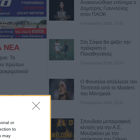
Ανακοινώθηκε επίσημα ο
Δημήτρης Γιαννούλης
στον ΠΑΟΚ
6 Αυγούστου 2026, 13:45
Στη Σόφια θα ψάξει την
Α ΝΕΑ
πρόκριση ο
Παναθηναϊκός
gue: Τα
5 Αυγούστου 2026, 23:33
των πρώτων
ροκριματικού
Ο Φονσέκα απέκλεισε τον
Τσιτσιπά από το Masters
του Μόντρεαλ
 Με ΤΣΚΑ Σόφιας
5 Αυγούστου 2026, 20:30
 Play Off - Τα
των πρώτων
προκριματικό
Σπουδαία μεταγραφική
sonal or
κίνηση για την Α.Ε.
ection to
Μουζακίου με την
ou may
ar”: 12 χρόνια
απόκτηση του Γιάννη