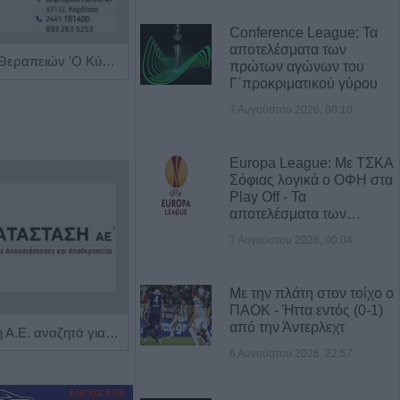
Conference League: Τα
αποτελέσματα των
Κέντρο Ειδικών Θεραπειών 'Ο Κύβος του Ρούμπικ'
Κλινική Διαιτολόγος - Διατροφολόγος "Δήμητρα Λ. Στρατίκη"
πρώτων αγώνων του
Γ΄προκριματικού γύρου
7 Αυγούστου 2026, 00:10
Europa League: Με ΤΣΚΑ
Σόφιας λογικά ο ΟΦΗ στα
Play Off - Τα
αποτελέσματα των…
7 Αυγούστου 2026, 00:04
Με την πλάτη στον τοίχο ο
ΠΑΟΚ - Ήττα εντός (0-1)
από την Άντερλεχτ
Η Αποκατάσταση Α.Ε. αναζητά για εργασία Νοσηλευτές και Βοηθούς Νοσηλευτές
Πωλείται μονοκατοικία τριών επιπέδων στο καταπράσινο Πευκόφυτο Καρδίτσας
6 Αυγούστου 2026, 22:57