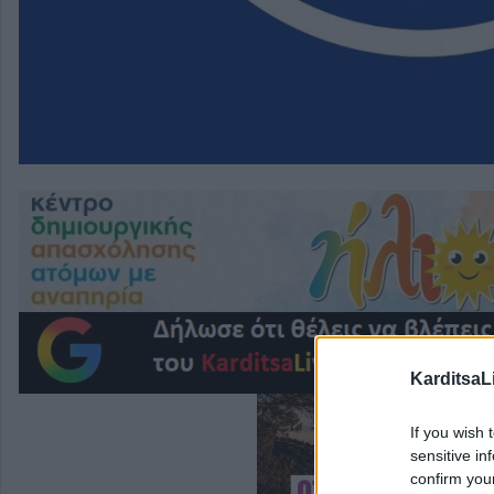
KarditsaL
If you wish 
sensitive in
confirm you