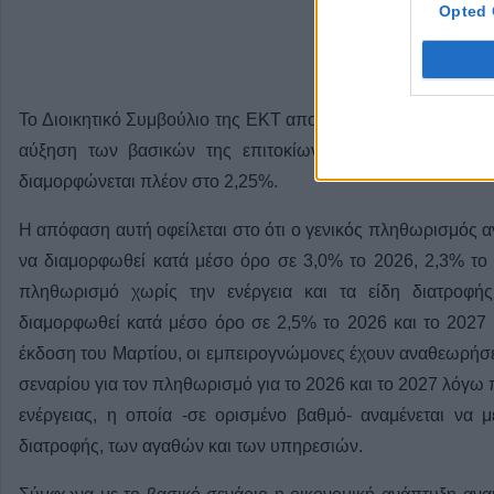
Opted 
Το Διοικητικό Συμβούλιο της ΕΚΤ αποφάσισε σήμερα για π
αύξηση των βασικών της επιτοκίων. Έτσι το βασικό επ
διαμορφώνεται πλέον στο 2,25%.
Η απόφαση αυτή οφείλεται στο ότι ο γενικός πληθωρισμός α
να διαμορφωθεί κατά μέσο όρο σε 3,0% το 2026, 2,3% το
πληθωρισμό χωρίς την ενέργεια και τα είδη διατροφής
διαμορφωθεί κατά μέσο όρο σε 2,5% το 2026 και το 2027 
έκδοση του Μαρτίου, οι εμπειρογνώμονες έχουν αναθεωρήσ
σεναρίου για τον πληθωρισμό για το 2026 και το 2027 λόγω 
ενέργειας, η οποία -σε ορισμένο βαθμό- αναμένεται να
διατροφής, των αγαθών και των υπηρεσιών.