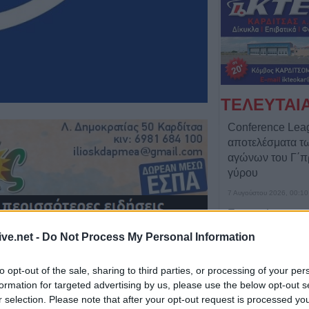
ΤΕΛΕΥΤΑΙ
Conference Lea
αποτελέσματα 
αγώνων του Γ΄π
γύρου
7 Αυγούστου 2026, 00:10
Europa League:
λογικά ο ΟΦΗ στα
ive.net -
Do Not Process My Personal Information
αποτελέσματα 
αγώνων στον Γ' 
to opt-out of the sale, sharing to third parties, or processing of your per
7 Αυγούστου 2026, 00:04
formation for targeted advertising by us, please use the below opt-out s
r selection. Please note that after your opt-out request is processed y
“Ciao espresso b