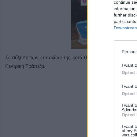
continue se
information 
further disc
participants
Downstream 
Persona
Σε αύξηση των επιτοκίων της κατά 0,25% προχώρησε το μ
I want t
Κεντρική Τράπεζα.
Opted 
I want t
Opted 
I want 
Advertis
Opted 
I want t
of my P
was col