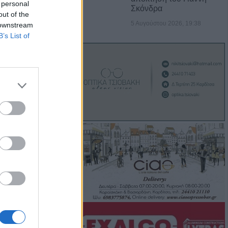
 personal
 σταθερή αξία!
Σκόνδρα
out of the
5 Αυγούστου 2026, 19:38
 downstream
ον τοίχο ο ΠΑΟΚ -
B’s List of
 από την
ιμοι δύο
ροι στο ν.
τότητα επίσκεψης
σσερις
τραμ στη
ω από 20
ί και 13
έκρηξη βόμβας σε