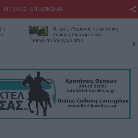
ΑΓΓΕΛΙΕΣ
ΕΠΙΚΟΙΝΩΝΙΑ
Facebook
) η
Νεκρός 75χρονος σε αγροτική
Twitter
ου
περιοχή του Δομενίκου –
Πιθανό παθολογικό αίτιο
YouTube
Αναζήτηση
RSS
Επικοινωνία με το
KarditsaLive.Net