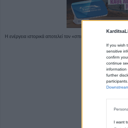
KarditsaL
Η ενέργεια ιστορικά αποτελεί τον «σπινθήρα» για τις μεγαλύτ
If you wish 
sensitive in
confirm you
continue se
information 
further disc
participants
Downstream 
Persona
I want t