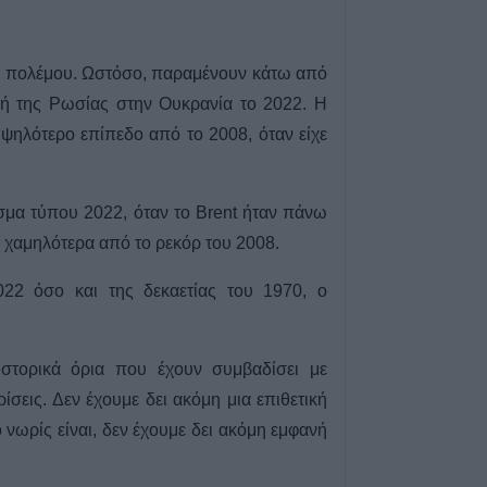
καταβολή του β
ΛΑΕ-ΟΠΕΚΑ
6 Αυγούστου 2026, 16:31
του πολέμου. Ωστόσο, παραμένουν κάτω από
Νεκρός 75χρονο
λή της Ρωσίας στην Ουκρανία το 2022. Η
περιοχή του Δομ
υψηλότερο επίπεδο από το 2008, όταν είχε
παθολογικό αίτι
6 Αυγούστου 2026, 16:27
Απολογισμός ΕΛ
σμα τύπου 2022, όταν το Brent ήταν πάνω
574 συλλήψεις κ
ύ χαμηλότερα από το ρεκόρ του 2008.
εξιχνιάσεις τον Ι
6 Αυγούστου 2026, 16:09
022 όσο και της δεκαετίας του 1970, ο
ΥΠΑΑΤ: 38,1 εκα
ενίσχυση κτηνο
επλήγησαν από
στορικά όρια που έχουν συμβαδίσει με
6 Αυγούστου 2026, 15:26
ρίσεις. Δεν έχουμε δει ακόμη μια επιθετική
Προγραμματισμέ
 νωρίς είναι, δεν έχουμε δει ακόμη εμφανή
ηλεκτροδότησης
(7/8) σε Ιτέα, Άγ