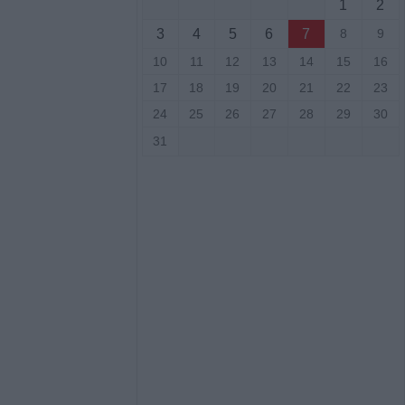
1
2
νελήφθησαν δύο
3
4
5
6
7
8
9
θάνατο 72χρονου
αυτοκίνητο
10
11
12
13
14
15
16
17
18
19
20
21
22
23
7 Αυγούστου η
24
25
26
27
28
29
30
άσιου Ταξιάρχη
31
ργική έκταση
σάλων – Τέθηκε
χο το βράδυ της
ο)
Κ.: 860 τμήματα
ς για το 2026-
7/8) η δεύτερη