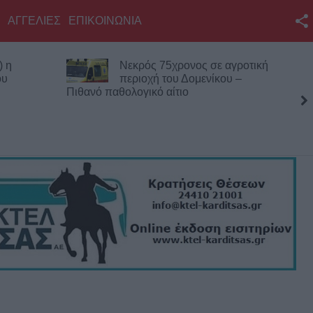
ΑΓΓΕΛΙΕΣ
ΕΠΙΚΟΙΝΩΝΙΑ
Facebook
) η
Νεκρός 75χρονος σε αγροτική
Twitter
ου
περιοχή του Δομενίκου –
Πιθανό παθολογικό αίτιο
YouTube
Αναζήτηση
RSS
Επικοινωνία με το
KarditsaLive.Net