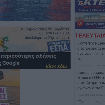
ΤΕΛΕΥΤΑΙ
Conference Lea
αποτελέσματα 
αγώνων του Γ΄π
γύρου
7 Αυγούστου 2026, 00:10
Europa League:
λογικά ο ΟΦΗ στα
αποτελέσματα 
αγώνων στον Γ' 
7 Αυγούστου 2026, 00:04
“Ciao espresso b