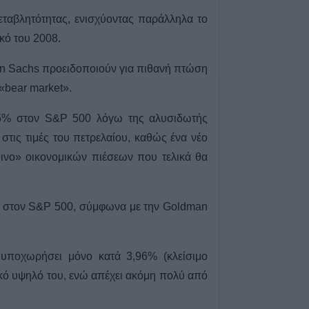
Άνω Λιόσια: Συ
εταβλητότητας, ενισχύοντας παράλληλα το
άνδρες για τον 
κό του 2008.
που βρέθηκε σε 
6 Αυγούστου 2026, 17:50
man Sachs προειδοποιούν για πιθανή πτώση
Την Παρασκευή 
 «bear market».
κηδεία του Αθαν
15% στον S&P 500 λόγω της αλυσιδωτής
6 Αυγούστου 2026, 17:46
τις τιμές του πετρελαίου, καθώς ένα νέο
Πυρκαγιά σε γεω
στην Κρήνη Φαρ
ινο» οικονομικών πιέσεων που τελικά θα
υπό μερικό έλεγ
Πέμπτης (+Βίντε
6 Αυγούστου 2026, 17:36
9% στον S&P 500, σύμφωνα με την Goldman
Δημόσιες Σ.Α.Ε.
και 95 ειδικότητε
2027
υποχωρήσει μόνο κατά 3,96% (κλείσιμο
ικό υψηλό του, ενώ απέχει ακόμη πολύ από
6 Αυγούστου 2026, 17:21
Την Παρασκευή (