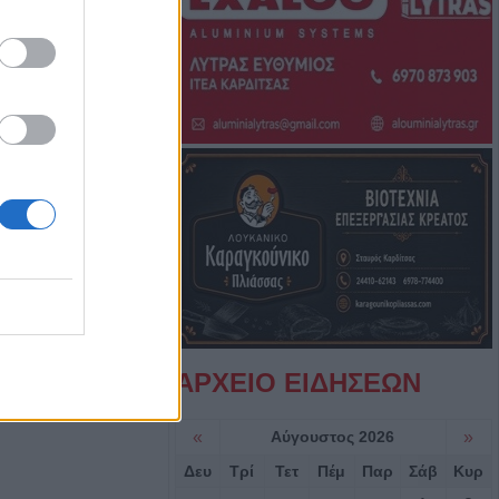
ός και μέτρα
ον Ιό του Δυτικού
. Κυψέλης
α έπεσε από την
αι σώθηκε στα
ού
ροσβέστες
λικιωμένο μετά
 Νέα Ζωή
ΑΡΧΕΙΟ ΕΙΔΗΣΕΩΝ
ιά: Μοτοσικλέτα
 νταλίκα – Στο
«
Αύγουστος 2026
»
δηγός
Δευ
Τρί
Τετ
Πέμ
Παρ
Σάβ
Κυρ