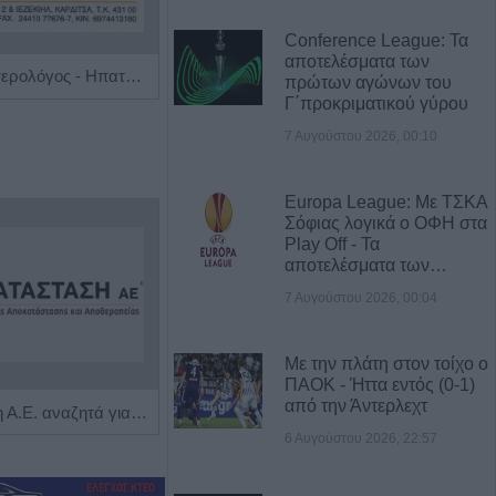
Conference League: Τα
αποτελέσματα των
Ειδικός Γαστρεντερολόγος - Ηπατολόγος "Γεώργιος Μάνθος"
Ειδικός Αλλεργιολόγος 'Δημήτρης Ηλ. Κίτσος'
πρώτων αγώνων του
Γ΄προκριματικού γύρου
7 Αυγούστου 2026, 00:10
Europa League: Με ΤΣΚΑ
Σόφιας λογικά ο ΟΦΗ στα
Play Off - Τα
αποτελέσματα των…
7 Αυγούστου 2026, 00:04
Με την πλάτη στον τοίχο ο
ΠΑΟΚ - Ήττα εντός (0-1)
από την Άντερλεχτ
Η Αποκατάσταση Α.Ε. αναζητά για εργασία Νοσηλευτές και Βοηθούς Νοσηλευτές
Πωλείται μονοκατοικία τριών επιπέδων στο καταπράσινο Πευκόφυτο Καρδίτσας
6 Αυγούστου 2026, 22:57