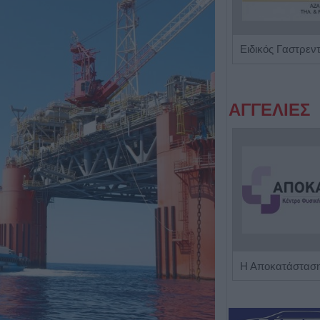
Ιδιωτικό Διαγνωστικό Εργαστήριο "Βιοmedicine"
ΑΓΓΕΛΙΕΣ
Η εταιρεία ΘΑΛΑΣΣΙΟΣ ΚΟΣΜΟΣ Α.Ε.Β.Ε. επιθυμεί να προσλάβει Αποθηκάριο