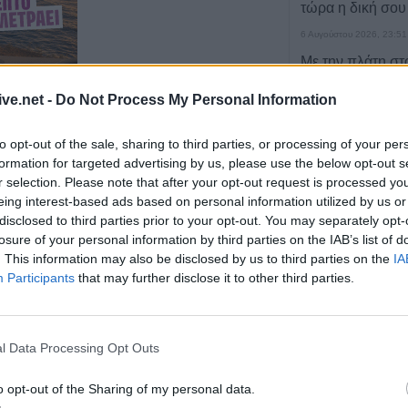
τώρα η δική σου
6 Αυγούστου 2026, 23:51
Με την πλάτη στ
Ήττα εντός (0-1)
ive.net -
Do Not Process My Personal Information
Άντερλεχτ
ερες οικονομικές κρίσεις.
6 Αυγούστου 2026, 22:57
to opt-out of the sale, sharing to third parties, or processing of your per
Πλήρως επισκέψ
formation for targeted advertising by us, please use the below opt-out s
αρχαιολογικοί χώ
r selection. Please note that after your opt-out request is processed y
Καρδίτσας, δυνα
eing interest-based ads based on personal information utilized by us or
και σε άλλους τέ
disclosed to third parties prior to your opt-out. You may separately opt-
losure of your personal information by third parties on the IAB’s list of
6 Αυγούστου 2026, 22:48
. This information may also be disclosed by us to third parties on the
IA
Σύγκρουση δύο 
Participants
that may further disclose it to other third parties.
Γερμανία – Πάν
τραυματίες
6 Αυγούστου 2026, 21:11
l Data Processing Opt Outs
Συρία: Δύο νεκρο
τραυματίες από 
o opt-out of the Sharing of my personal data.
λεωφορείο