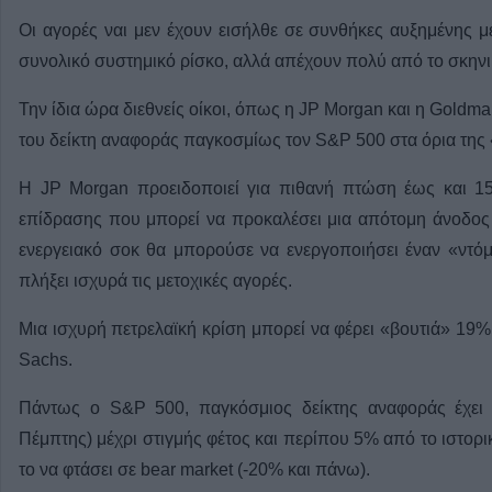
Οι αγορές ναι μεν έχουν εισήλθε σε συνθήκες αυξημένης μ
συνολικό συστημικό ρίσκο, αλλά απέχουν πολύ από το σκηνι
Την ίδια ώρα διεθνείς οίκοι, όπως η JP Morgan και η Gold
του δείκτη αναφοράς παγκοσμίως τον S&P 500 στα όρια της
Η JP Morgan προειδοποιεί για πιθανή πτώση έως και 
επίδρασης που μπορεί να προκαλέσει μια απότομη άνοδος σ
ενεργειακό σοκ θα μπορούσε να ενεργοποιήσει έναν «ντόμ
πλήξει ισχυρά τις μετοχικές αγορές.
Μια ισχυρή πετρελαϊκή κρίση μπορεί να φέρει «βουτιά» 1
Sachs.
Πάντως ο S&P 500, παγκόσμιος δείκτης αναφοράς έχει 
Πέμπτης) μέχρι στιγμής φέτος και περίπου 5% από το ιστορ
το να φτάσει σε bear market (-20% και πάνω).