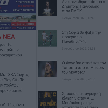
Ανακοινώθηκε επίσημα ο
Δημήτρης Γιαννούλης
στον ΠΑΟΚ
6 Αυγούστου 2026, 13:45
Στη Σόφια θα ψάξει την
Α ΝΕΑ
πρόκριση ο
Παναθηναϊκός
gue: Τα
5 Αυγούστου 2026, 23:33
των πρώτων
ροκριματικού
Ο Φονσέκα απέκλεισε τον
Τσιτσιπά από το Masters
του Μόντρεαλ
 Με ΤΣΚΑ Σόφιας
5 Αυγούστου 2026, 20:30
 Play Off - Τα
των πρώτων
προκριματικό
Σπουδαία μεταγραφική
κίνηση για την Α.Ε.
Μουζακίου με την
ar”: 12 χρόνια
απόκτηση του Γιάννη