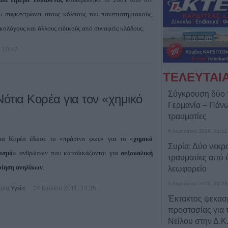
 συγκεντρώνει στους κόλπους του πανεπιστημιακούς,
ικολόγους και άλλους ειδικούς από συναφείς κλάδους.
 10:47
ΤΕΛΕΥΤΑΙ
Σύγκρουση δύο 
ότια Κορέα για τον «χημικό
Γερμανία – Πάν
τραυματίες
6 Αυγούστου 2026, 21:11
ια Κορέα έδωσε το «πράσινο φως» για το «
χημικό
Συρία: Δύο νεκρο
ισμό
» ανθρώπων που καταδικάζονται για
σεξουαλική
τραυματίες από 
οίηση ανηλίκων
.
λεωφορείο
6 Αυγούστου 2026, 20:28
ρία
Υγεία
24 Ιουλίου 2011, 14:35
Έκτακτος ψεκασμ
προστασίας για τ
Νείλου στην Δ.Κ