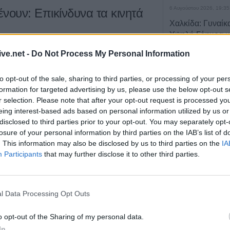
6 Αυγούστου 2026, 19:35
ένουν: Επικίνδυνα τα κινητά
Χαλκίδα: Γυναίκ
Υψηλή Γέφυρα κ
νερά του Ευβοϊκ
ive.net -
Do Not Process My Personal Information
ου κινδύνου για
εμφάνιση καρκίνου στον εγκέφαλο
6 Αυγούστου 2026, 19:32
ση των κινητών τηλεφώνων
έκρουσαν για ακόμα μια
Καλαμπάκα: Πυ
to opt-out of the sale, sharing to third parties, or processing of your per
τήμονες από τον Παγκόσμιο Οργανισμό Υγείας (ΠΟΥ).
απεγκλώβισαν η
formation for targeted advertising by us, please use the below opt-out s
από πτώση στη
r selection. Please note that after your opt-out request is processed y
εία
31 Μαΐου 2011, 23:15
eing interest-based ads based on personal information utilized by us or
6 Αυγούστου 2026, 19:29
disclosed to third parties prior to your opt-out. You may separately opt-
Τροχαίο στην Αγ
losure of your personal information by third parties on the IAB’s list of
συγκρούστηκε με
. This information may also be disclosed by us to third parties on the
IA
νοσοκομείο ο ο
Participants
that may further disclose it to other third parties.
διενέργειας συστήνει αποχή
6 Αυγούστου 2026, 19:15
νου νερού
Άνω Λιόσια: Συ
άνδρες για τον 
l Data Processing Opt Outs
οι οι οποίοι σχετίζονται με τις
συγκεντρώσεις του
που βρέθηκε σε 
1 στην ατμόσφαιρά στην Ευρώπη μετά το ατύχημα
o opt-out of the Sharing of my personal data.
6 Αυγούστου 2026, 17:50
κουσίμα δεν θεωρούνται πια «αμελητέoι»
, αλλά
In