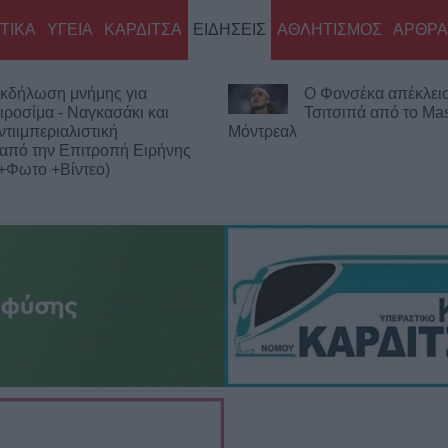
ΤΙΚΑ
ΥΓΕΙΑ
ΚΑΡΔΙΤΣΑ
ΕΙΔΗΣΕΙΣ
ΑΘΛΗΤΙΣΜΟΣ
ΑΡΘΡΑ
κδήλωση μνήμης για
Ο Φονσέκα απέκλεισ
ιροσίμα - Ναγκασάκι και
Τσιτσιπά από το Mas
ντιιμπεριαλιστική
Μόντρεαλ
από την Επιτροπή Ειρήνης
+Φωτο +Βίντεο)