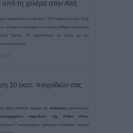
κάνναβης στην 
ί από τη χολέρα στην Αϊτή
6 Αυγούστου 2026, 14:36
1 νεκρός και 22 
 έχει προκαλέσει τον θάνατο 1.110 ανθρώπων στην Αϊτή,
τροχαία ατυχήματ
με νεότερο απολογισμό που ανακοινώθηκε σήμερα από
Θεσσαλία
ργείο Υγείας, 76 περισσότεροι σε σχέση με τον
6 Αυγούστου 2026, 14:32
ενο απολογισμό.
ΥΠΑΑΤ: Άνοιξε η
ενισχύσεις de m
, 10:26
εκατ. ευρώ σε 
6 Αυγούστου 2026, 14:26
Την Παρασκευή (
ση 10 εκατ. παιχνιδιών στις
πληρωμή σε τρίτ
πολύτεκνες μητέ
και πολύτεκνους
πατέρες του Λο
κές αρχές διέταξαν σήμερα την
ανάκληση
περισσότερων
Αγροτικής Εστία
τομμυρίων παιχνιδιών της Fisher Price
,
6 Αυγούστου 2026, 13:56
νομένων 7 εκατομμυρίων τρίκυκλων ποδηάτων, σχετικά
Ανακοινώθηκε ε
σφαλείας.