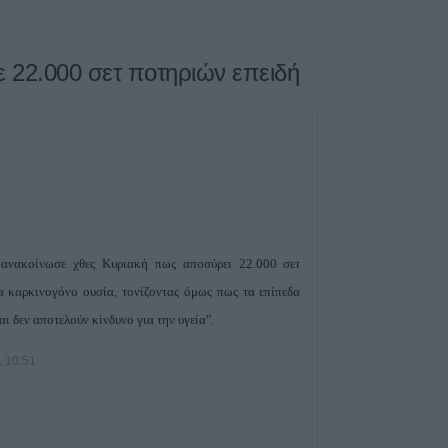
παθολογικό αίτι
6 Αυγούστου 2026, 16:27
 22.000 σετ ποτηριών επειδή
Απολογισμός ΕΛ
574 συλλήψεις κ
εξιχνιάσεις τον Ι
6 Αυγούστου 2026, 16:09
ΥΠΑΑΤ: 38,1 εκα
ενίσχυση κτηνο
επλήγησαν από
6 Αυγούστου 2026, 15:26
ανακοίνωσε χθες Κυριακή πως αποσύρει 22.000 σετ
Προγραμματισμέ
ια καρκινογόνο ουσία, τονίζοντας όμως πως τα επίπεδα
ηλεκτροδότησης
ι δεν αποτελούν κίνδυνο για την υγεία".
(7/8) σε Ιτέα, Άγ
Γεώργιο Καραϊσκ
, 10:51
Καππά, Φύλλο κ
6 Αυγούστου 2026, 15:00
Εντοπίστηκε νέα