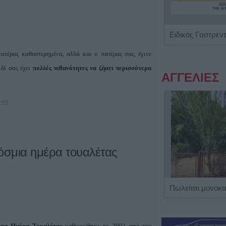
Ενδοκρινολόγος - Διαβητολόγος "Δρ Ελευθερία Γ. Μπάρμπα"
πατέρας καθυστερημένα, αλλά και ο πατέρας σας, έγινε
ιδί σας έχει
πολλές πιθανότητες να ζήσει περισσότερα
ΑΓΓΕΛΙΕΣ
9:55
όσμια ημέρα τουαλέτας
Η εταιρεία ΘΑΛΑΣΣΙΟΣ ΚΟΣΜΟΣ Α.Ε.Β.Ε. επιθυμεί να προσλάβει Αποθηκάριο
μια Ημέρα Τουαλέτας
καθιερώθηκε το 2001 από τον