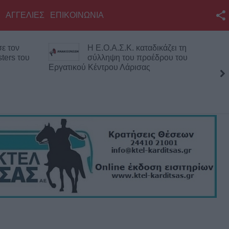
ΑΓΓΕΛΙΕΣ
ΕΠΙΚΟΙΝΩΝΙΑ
Facebook
ε τον
Η Ε.Ο.Α.Σ.Κ. καταδικάζει τη
Twitter
ters του
σύλληψη του προέδρου του
Εργατικού Κέντρου Λάρισας
YouTube
Αναζήτηση
RSS
Επικοινωνία με το
KarditsaLive.Net