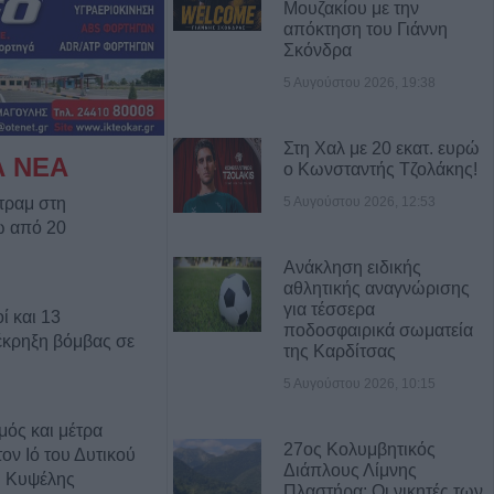
Μουζακίου με την
απόκτηση του Γιάννη
Σκόνδρα
5 Αυγούστου 2026, 19:38
Στη Χαλ με 20 εκατ. ευρώ
Α ΝΕΑ
ο Κωνσταντής Τζολάκης!
5 Αυγούστου 2026, 12:53
τραμ στη
ω από 20
Ανάκληση ειδικής
αθλητικής αναγνώρισης
για τέσσερα
ί και 13
ποδοσφαιρικά σωματεία
έκρηξη βόμβας σε
της Καρδίτσας
5 Αυγούστου 2026, 10:15
ός και μέτρα
27ος Κολυμβητικός
ον Ιό του Δυτικού
Διάπλους Λίμνης
. Κυψέλης
Πλαστήρα: Οι νικητές των