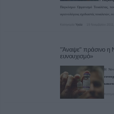
Παγκόσμιο Οργανισμό Τουαλέτας, που
υγιεινολόγους σχεδιαστές τουαλετών, ο
Κατηγορία
Υγεία
19 Νοεμβρίου 2011,
"Άναψε" πράσινο η Ν
ευνουχισμό»
Η Νότ
ευνουχ
κακοπ
Κατηγο