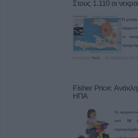
Στους 1.110 οι νεκρο
Η χολέρα
σύμφωνα 
το υπου
προηγούμ
Κατηγορία
Υγεία
18 Νοεμβρίου 2010
Fisher Price: Ανάκλη
ΗΠΑ
Οι αμερικανι
από
10 εκα
συμπεριλαμβα
με ζητήματα α