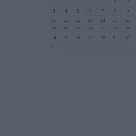
1
2
ο
3
4
5
6
7
8
9
10
11
12
13
14
15
16
.ΑΣ. Θεσσαλίας:
17
18
19
20
21
22
23
αι δεκάδες
ούλιο
24
25
26
27
28
29
30
31
τ. ευρώ για την
τρόφων που
 ζωονόσους
νες διακοπές
 την Παρασκευή
ιο Γεώργιο,
άκη, Κρανιά,
αι Αμπελώνα
 μεγάλη φυτεία