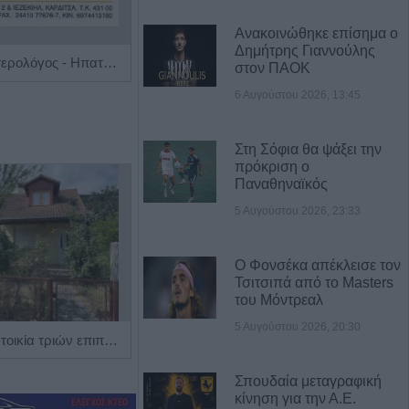
Ανακοινώθηκε επίσημα ο
Δημήτρης Γιαννούλης
Ειδικός Γαστρεντερολόγος - Ηπατολόγος "Γεώργιος Μάνθος"
Ειδικός Καρδιολόγος "Γεώργιος Κοντορούπης"
στον ΠΑΟΚ
6 Αυγούστου 2026, 13:45
Στη Σόφια θα ψάξει την
πρόκριση ο
Παναθηναϊκός
5 Αυγούστου 2026, 23:33
Ο Φονσέκα απέκλεισε τον
Τσιτσιπά από το Masters
του Μόντρεαλ
5 Αυγούστου 2026, 20:30
Πωλείται μονοκατοικία τριών επιπέδων στο καταπράσινο Πευκόφυτο Καρδίτσας
Η Αποκατάσταση Α.Ε. αναζητά για εργασία Νοσηλευτές και Βοηθούς Νοσηλευτές
Σπουδαία μεταγραφική
κίνηση για την Α.Ε.