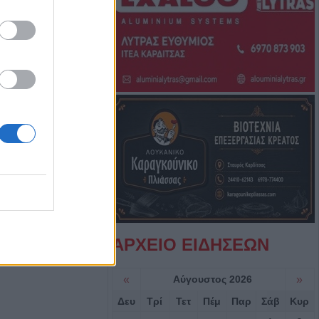
7 Αυγούστου η
άσιου Ταξιάρχη
ργική έκταση
ρσάλων – Μεγάλη
ης Πυροσβεστικής
Κ.: 860 τμήματα
ς για το 2026-
7/8) η δεύτερη
ΑΡΧΕΙΟ ΕΙΔΗΣΕΩΝ
οηθήματος του
«
Αύγουστος 2026
»
ς σε αγροτική
Δευ
Τρί
Τετ
Πέμ
Παρ
Σάβ
Κυρ
ενίκου – Πιθανό