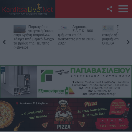
Facebook
Δημόσιες
Την Παρασκευή
Νεκρός
Twitter
Σ.Α.Ε.Κ.: 860
(7/8) η δεύτερη
75χρονος
τμήματα και 95
καταβολή του
αγροτική
ειδικότητες για το 2026-
βοηθήματος του ΛΑΕ-
περιοχή του Δομεν
YouTube
2027
ΟΠΕΚΑ
Πιθανό παθολογικό
Αναζήτηση
RSS
Επικοινωνία με το
KarditsaLive.Net