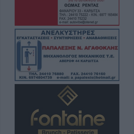
Καλαμπάκα: Πυροσβέστες απεγκλώβισαν
ηλικιωμένο μετά από πτώση στη Νέα Ζωή
6 Αυγούστου 2026, 19:29
Τροχαίο στην Αγιά: Μοτοσικλέτα
συγκρούστηκε με νταλίκα – Στο νοσοκομείο
ο οδηγός
6 Αυγούστου 2026, 19:15
Άνω Λιόσια: Συνελήφθησαν δύο άνδρες για
τον θάνατο 72χρονου που βρέθηκε σε
αυτοκίνητο
6 Αυγούστου 2026, 17:50
Την Παρασκευή 7 Αυγούστου η κηδεία του
Αθανάσιου Ταξιάρχη
6 Αυγούστου 2026, 17:46
Πυρκαγιά σε γεωργική έκταση στην Κρήνη
Φαρσάλων – Τέθηκε υπό μερικό έλεγχο το
βράδυ της Πέμπτης (+Βίντεο)