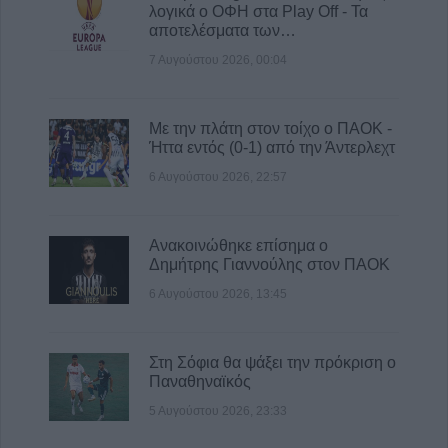
λογικά ο ΟΦΗ στα Play Off - Τα
Προγραμματισμένες διακοπές
αποτελέσματα των…
ηλεκτροδότησης την Παρασκευή (7/8) σε
Ιτέα, Άγιο Γεώργιο, Γεώργιο Καραϊσκάκη,
7 Αυγούστου 2026, 00:04
Κρανιά, Καππά, Φύλλο και Αμπελώνα
6 Αυγούστου 2026, 15:00
Με την πλάτη στον τοίχο ο ΠΑΟΚ -
Ήττα εντός (0-1) από την Άντερλεχτ
6 Αυγούστου 2026, 22:57
Ανακοινώθηκε επίσημα ο
Δημήτρης Γιαννούλης στον ΠΑΟΚ
6 Αυγούστου 2026, 13:45
Στη Σόφια θα ψάξει την πρόκριση ο
Παναθηναϊκός
5 Αυγούστου 2026, 23:33