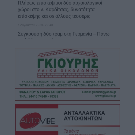
Πλήρως επισκέψιμοι δύο αρχαιολογικοί
χώροι στο ν. Καρδίτσας, δυνατότητα
επίσκεψης και σε άλλους τέσσερις
6 Αυγούστου 2026, 22:48
Σύγκρουση δύο τραμ στη Γερμανία – Πάνω
από 20 τραυματίες
6 Αυγούστου 2026, 21:11
Συρία: Δύο νεκροί και 13 τραυματίες από
έκρηξη βόμβας σε λεωφορείο
6 Αυγούστου 2026, 20:28
Έκτακτος ψεκασμός και μέτρα προστασίας
για τον Ιό του Δυτικού Νείλου στην Δ.Κ.
Κυψέλης
6 Αυγούστου 2026, 19:35
Χαλκίδα: Γυναίκα έπεσε από την Υψηλή
Γέφυρα και σώθηκε στα νερά του Ευβοϊκού
6 Αυγούστου 2026, 19:32