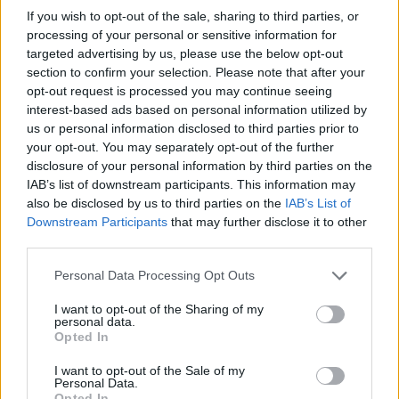
7 Αυγούστου 2026, 20:56
If you wish to opt-out of the sale, sharing to third parties, or
processing of your personal or sensitive information for
Μονοτεχνική Καρδίτσας: Η no1 επιλογή σε
targeted advertising by us, please use the below opt-out
ανακαινίσεις εσωτερικών και εξωτερικών
section to confirm your selection. Please note that after your
χώρων!
opt-out request is processed you may continue seeing
7 Αυγούστου 2026, 20:48
interest-based ads based on personal information utilized by
ΑΑΔΕ: Άνοιξε ξανά το σύστημα ΕΑΕ 2025
us or personal information disclosed to third parties prior to
your opt-out. You may separately opt-out of the further
για διορθώσεις και συμπληρώσεις στοιχείων
disclosure of your personal information by third parties on the
από τους παραγωγούς
IAB’s list of downstream participants. This information may
7 Αυγούστου 2026, 20:45
also be disclosed by us to third parties on the
IAB’s List of
Σφοδρό μπουρίνι στο Ζάρκο Τρικάλων –
Downstream Participants
that may further disclose it to other
Εκτεταμένες καταστροφές (+Φώτο)
third parties.
7 Αυγούστου 2026, 19:51
Personal Data Processing Opt Outs
Σχέδια Βελτίωσης: Ανοίγει ο δρόμος για
I want to opt-out of the Sharing of my
επενδύσεις 263,5 εκατ. ευρώ
personal data.
Opted In
7 Αυγούστου 2026, 19:41
Καταβλήθηκαν 33,58 εκατ. ευρώ σε 67.746
I want to opt-out of the Sale of my
Personal Data.
δικαιούχους για την αγορά λιπασμάτων
Opted In