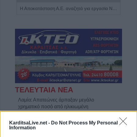
Πωλείται μονοκατοικία τριών επιπέδων στο καταπράσινο Πευκόφυτο Καρδίτσας
Η Αποκατάσταση Α.Ε. αναζητά για εργασία Νοσηλευτές και Βοηθούς Νοσηλευτές
ΤΕΛΕΥΤΑΙΑ ΝΕΑ
Λαμία: Απατεώνες άρπαξαν μεγάλο
χρηματικό ποσό από ηλικιωμένη
7 Αυγούστου 2026, 21:19
KarditsaLive.net -
Do Not Process My Personal
Τοποθετήθηκε ο νέος χλοοτάπητας στο
Information
Δημοτικό Γήπεδο Μουζακίου (+Φώτο)