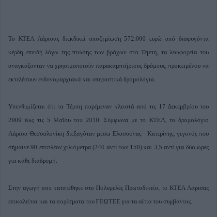
Το ΚΤΕΛ Λάρισας διεκδικεί αποζημίωση 572.000 ευρώ από διαφυγόντα
κέρδη επειδή λόγω της πτώσης των βράχων στα Τέμπη, τα λεωφορεία του
αναγκάζονταν να χρησιμοποιούν παρακαμπτήριους δρόμους, προκειμένου να
εκτελέσουν ενδονομαρχιακά και υπεραστικά δρομολόγια.
Υπενθυμίζεται ότι τα Τέμπη παρέμεναν κλειστά από τις 17 Δεκεμβρίου του
2009 έως τις 5 Μαΐου του 2010. Σύμφωνα με το ΚΤΕΛ, το δρομολόγιο
Λάρισα-Θεσσαλονίκη διεξαγόταν μέσω Ελασσόνας - Κατερίνης, γεγονός που
σήμαινε 90 επιπλέον χιλιόμετρα (240 αντί των 150) και 3,5 αντί για δύο ώρες
για κάθε διαδρομή.
Στην αγωγή που κατατέθηκε στο Πολυμελές Πρωτοδικείο, το ΚΤΕΛ Λάρισας
επικαλείται και τα πορίσματα του ΓΕΩΤΕΕ για τα αίτια του συμβάντος.