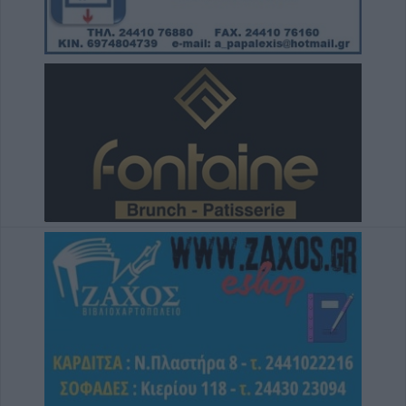
κόστος, τους όρους, τον τρόπο και τον
φορέα δημοπράτησης των κολυμβητικών
δεξαμενών της Περιφερειακής Αρχής
Κουρέτα
7 Αυγούστου 2026, 18:00
Υπό έλεγχο η φωτιά σε δύσβατο σημείο στον
Όλυμπο – Παραμένουν οι δυνάμεις στο
σημείο
7 Αυγούστου 2026, 17:07
Ενισχύθηκαν οι πυροσβεστικές δυνάμεις
στην πυρκαγιά σε αγροτοδασική έκταση στο
Στεφάνι Κορίνθου
7 Αυγούστου 2026, 16:58
Το Σάββατο 8 Αυγούστου η κηδεία του
Δημήτριου Αρβανίτη - Αδάμου
7 Αυγούστου 2026, 16:51
Κορυφώνεται η έξοδος του Αυγούστου –
Χιλιάδες επιβάτες αναχωρούν από τα