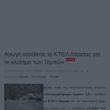
Αγωγή κατέθεσε το ΚΤΕΛ Λάρισας για
ΚΎΡΙΟ
το κλείσιμο των Τεμπών
16 Σεπτεμβρίου 2010, 00:49
μέγεθος γραμματοσειράς
Κατηγορία
Λάρισα
Εκτύπωση
E-mail
Αγωγή κατά της κατασκευάστριας εταιρείας
«
Αυτοκινητόδρομος Αιγαίου Α.Ε
.» κατέθεσε
το
ΚΤΕΛ Λάρισας
για την οικονομική ζημία
που υπέστη από το πολύμηνο
κλείσιμο των