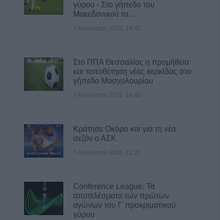
γύρου - Στο γήπεδο του
7 Αυγούστου 2026, 14:46
Μακεδονικού το…
Απορρίφθηκαν από τον εισαγγελέα του
7 Αυγούστου 2026, 18:41
Αρείου Πάγου οι αιτήσεις για την ανάσυρση
από το αρχείο της υπόθεσης των
τηλεφωνικών υποκλοπών
Στο ΠΠΑ Θεσσαλίας η προμήθεια
7 Αυγούστου 2026, 14:26
και τοποθέτηση νέας κερκίδας στο
γήπεδο Μασχολουρίου
Επιχορηγήσεις 15.000 ευρώ από το Υπ.
Πολιτισμού για δύο πολιτιστικά φεστιβάλ
7 Αυγούστου 2026, 14:46
που πραγματοποιούνται στο ν. Καρδίτσας
7 Αυγούστου 2026, 14:18
Κράτησε Οκόρο και για τη νέα
σεζόν ο ΑΣΚ
7 Αυγούστου 2026, 11:35
Conference League: Τα
αποτελέσματα των πρώτων
αγώνων του Γ΄προκριματικού
γύρου