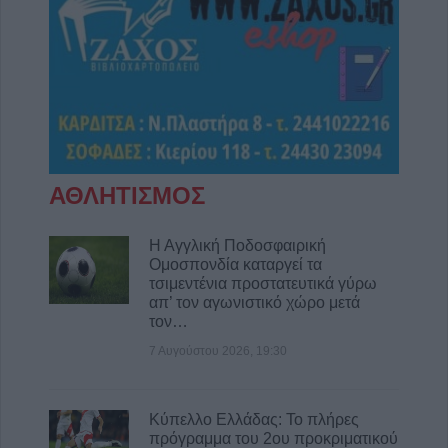
Θεσσαλίας
7 Αυγούστου 2026, 15:39
Υπεγράφη η σύμβαση του έργου για την
αποκατάσταση ζημιών στο οδικό δίκτυο των
Τ.Κ. Βραγκιανών, Στεφανιάδας, Καρυάς,
Ελληνικών και Δροσάτου
7 Αυγούστου 2026, 15:34
Ιερά Μητρόπολη: Πρόγραμμα Μητροπολίτη
ΑΘΛΗΤΙΣΜΟΣ
κ. Τιμόθεου το διήμερο 8 & 9 Αυγούστου
7 Αυγούστου 2026, 15:07
Η Αγγλική Ποδοσφαιρική
Ομοσπονδία καταργεί τα
Άνοιξε η πρόσκληση από την Περιφέρεια
τσιμεντένια προστατευτικά γύρω
Θεσσαλίας προς το Δήμο Παλαμά για
απ’ τον αγωνιστικό χώρο μετά
πρόδρομα έργα πριν την μετεγκατάσταση
τον…
της Μεταμόρφωσης
7 Αυγούστου 2026, 19:30
7 Αυγούστου 2026, 15:02
Στο ΠΠΑ Θεσσαλίας η προμήθεια και
τοποθέτηση νέας κερκίδας στο γήπεδο
Κύπελλο Ελλάδας: Το πλήρες
Μασχολουρίου
πρόγραμμα του 2ου προκριματικού