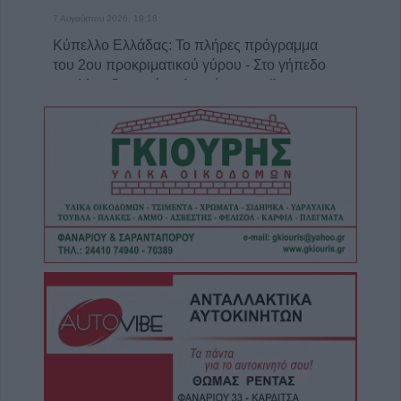
7 Αυγούστου 2026, 19:18
Κύπελλο Ελλάδας: Το πλήρες πρόγραμμα
του 2ου προκριματικού γύρου - Στο γήπεδο
του Μακεδονικού το Αναγέννηση - Άρης
7 Αυγούστου 2026, 18:41
Το Σάββατο 8 Αυγούστου η κηδεία της
Αθανασίας Βρέκου
7 Αυγούστου 2026, 18:20
Συμμαχία Υπέρ των Πολιτών: Σκιές για το
κόστος, τους όρους, τον τρόπο και τον
φορέα δημοπράτησης των κολυμβητικών
δεξαμενών της Περιφερειακής Αρχής
Κουρέτα
7 Αυγούστου 2026, 18:00
Υπό έλεγχο η φωτιά σε δύσβατο σημείο στον
Όλυμπο – Παραμένουν οι δυνάμεις στο
σημείο