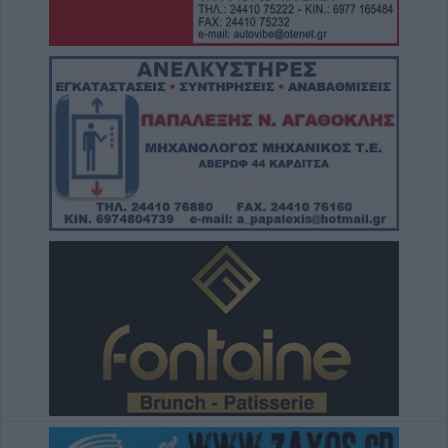
7 Αυγούστου 2026, 17:07
Ενισχύθηκαν οι πυροσβεστικές δυνάμεις
στην πυρκαγιά σε αγροτοδασική έκταση στο
Στεφάνι Κορίνθου
7 Αυγούστου 2026, 16:58
Το Σάββατο 8 Αυγούστου η κηδεία του
Δημήτριου Αρβανίτη - Αδάμου
7 Αυγούστου 2026, 16:51
Κορυφώνεται η έξοδος του Αυγούστου –
Χιλιάδες επιβάτες αναχωρούν από τα
λιμάνια
7 Αυγούστου 2026, 16:36
ΥΠΑΑΤ: Πρόσθετοι πόροι 12,5 εκατ. ευρώ
για την προστασία της κτηνοτροφίας
7 Αυγούστου 2026, 16:06
2,3 εκατ. ευρώ από το Υπ. Παιδείας για τη
φοιτητική στέγη στο Πανεπιστήμιο