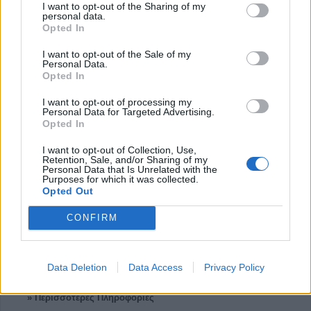
I want to opt-out of the Sharing of my
» Περισσότερες Πληροφορίες
personal data.
Opted In
Κατηγορίες:
Πνευμονολόγοι
I want to opt-out of the Sale of my
Personal Data.
Opted In
14.
Ειδικός Παθολόγος "Δημήτριος Β. Αλεξανδρίδης"
I want to opt-out of processing my
Personal Data for Targeted Advertising.
Opted In
I want to opt-out of Collection, Use,
Retention, Sale, and/or Sharing of my
Personal Data that Is Unrelated with the
Purposes for which it was collected.
Opted Out
CONFIRM
Ιεζεκιήλ 34, Καρδίτσα 43100
Data Deletion
Data Access
Privacy Policy
2441040311
» Περισσότερες Πληροφορίες