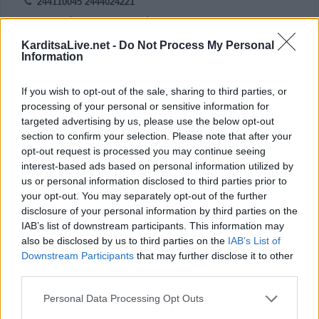
244110045 2444024221
» Περισσότερες Πληροφορίες
Κατηγορίες:
Καρδιολόγοι
KarditsaLive.net -
Do Not Process My Personal
Information
13.
Πνευμονολόγος - Φυματιολόγος "Σπυρίδων Λ.
If you wish to opt-out of the sale, sharing to third parties, or
processing of your personal or sensitive information for
Λαδιάς"
targeted advertising by us, please use the below opt-out
section to confirm your selection. Please note that after your
opt-out request is processed you may continue seeing
interest-based ads based on personal information utilized by
us or personal information disclosed to third parties prior to
your opt-out. You may separately opt-out of the further
disclosure of your personal information by third parties on the
IAB’s list of downstream participants. This information may
also be disclosed by us to third parties on the
IAB’s List of
Downstream Participants
that may further disclose it to other
third parties.
Χατζημήτρου 18, Καρδίτσα 43132
Personal Data Processing Opt Outs
2441071828