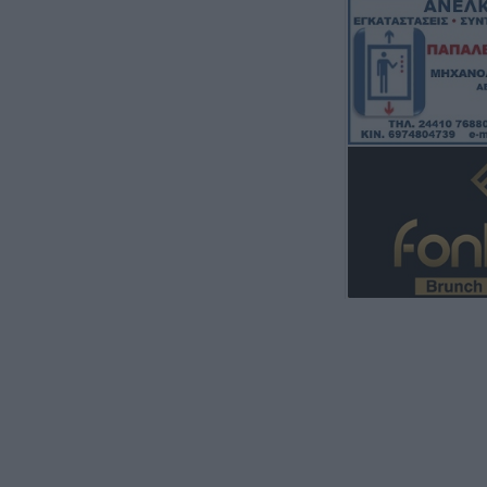
Την Κυριακή 9 Α
40ήμερο μνημόσ
Κωνσταντίας Α
5 Αυγούστου 2026, 10:36
Το Σάββατο 8 Α
ετήσιο μνημόσυν
Παρασκευής Καϊ
5 Αυγούστου 2026, 10:32
Ανάκληση ειδική
αναγνώρισης γι
ποδοσφαιρικά σ
Καρδίτσας
5 Αυγούστου 2026, 10:15
8.000 επιδοτούμ
πρόγραμμα απα
ανέργων 55 ετών
ΔΥΠΑ, διεκδικού
φορείς