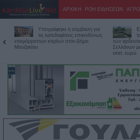
ΑΡΧΙΚΗ
ΡΟΗ ΕΙΔΗΣΕΩΝ
ΑΓΡΟ
Υπογράφηκε η σύμβαση για
Ε
τις κατεδαφίσεις επικινδύνως
τ
ετοιμόρροπων κτιρίων στον Δήμο
των αρδευτ
Μουζακίου
Σελλάνων μ
εκατ. ευρώ