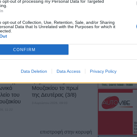
to opt-out of processing my Personal Data for Targeted
νέα σχολική περί
ing.
In
πρόβλημα έλλει
μαθητικά δρομολ
o opt-out of Collection, Use, Retention, Sale, and/or Sharing
δημοτικών σχολ
ersonal Data that Is Unrelated with the Purposes for which it
lected.
εκτελούν τα ΚΤΕ
Out
5 Αυγούστου 2026, 11:22
Έκθεση γραμμα
CONFIRM
Πνευματικό Κέν
Ελληνοπύργου
γούστου οι
Βλάβη στην
Data Deletion
Data Access
Privacy Policy
5 Αυγούστου 2026, 11:15
για την
ηλεκτροδότηση σε
ικαιούχων
τμήμα του Δήμου
Αεροσκάφος της 
ωνικό
Μουζακίου το πρωί
300 πόδια ύψος 
είο του
της Δευτέρας (3/8)
τραυματίες (+Βίν
ουζακίου
3 Αυγούστου 2026, 09:03
5 Αυγούστου 2026, 10:50
26, 11:22
Το Σάββατο 8 Α
40ήμερο μνημόσ
Δημήτριου Κουτ
επιστροφή στην κορυφή
5 Αυγούστου 2026, 10:41