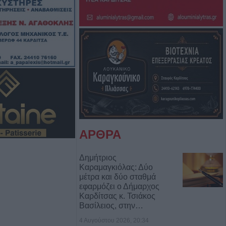
υγούστου το
υνο της
ναγνωστοπούλου
υγούστου το
ο της
τσιώτου
ς αθλητικής
α τέσσερα
ΑΡΘΡΑ
ωματεία της
Δημήτριος
Καραμαγκιόλας: Δύο
μέτρα και δύο σταθμά
ενες θέσεις στο
εφαρμόζει ο Δήμαρχος
σχόλησης
Καρδίτσας κ. Τσιάκος
 και άνω της
Βασίλειος, στην…
ν διάφοροι
4 Αυγούστου 2026, 20:34