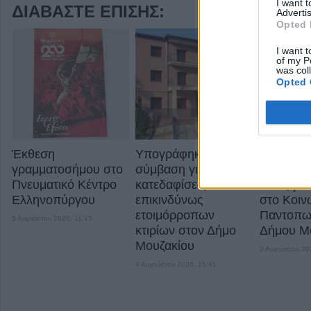
I want 
ΔΙΑΒΆΣΤΕ ΕΠΊΣΗΣ:
Advertis
Opted 
I want t
of my P
was col
Opted 
Έκθεση
Υπογράφηκε η
Από 4 Αυ
γραμματοσήμου στο
σύμβαση για τις
αιτήσεις 
Πνευματικό Κέντρο
κατεδαφίσεις
ένταξη δ
Ελληνοπύργου
επικινδύνως
στο Κοιν
ετοιμόρροπων
Παντοπωλ
5 Αυγούστου 2026, 11:15
κτιρίων στον Δήμο
Δήμου Μ
Μουζακίου
3 Αυγούστου 20
4 Αυγούστου 2026, 16:41