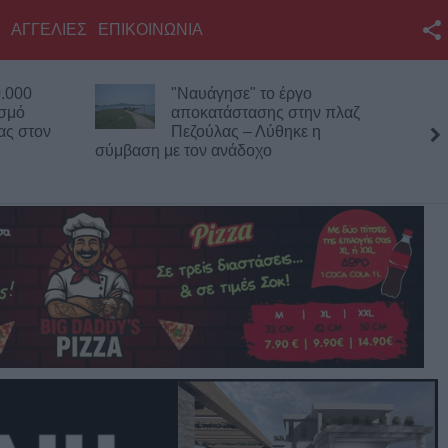
ΑΓΓΕΛΙΕΣ
ΕΠΙΚΟΙΝΩΝΙΑ
Facebook
.000
"Ναυάγησε" το έργο
Twitter
ισμό
αποκατάστασης στην πλαζ
ας στον
Πεζούλας – Λύθηκε η
YouTube
σύμβαση με τον ανάδοχο
Αναζήτηση
RSS
Επικοινωνία με το
KarditsaLive.Net