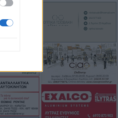
οδο, το
ψης συνοδών σε
όγια παιδιών
είων, που
Λ στην Θεσσαλία"
τοσήμου στο
τρο
Air India έχασε
στον αέρα – 14
τεο)
υγούστου το
υνο του
λή