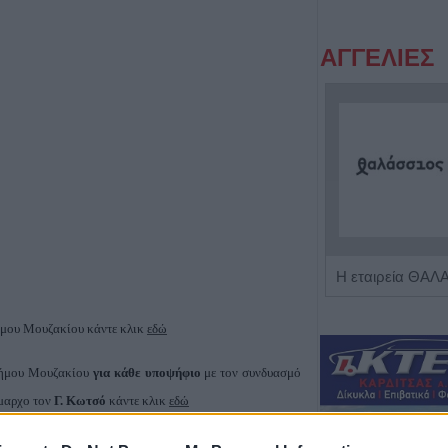
ΑΓΓΕΛΙΕΣ
Πωλείται μονοκατοικία τριών επιπέδων στο καταπράσινο Πευκόφυτο Καρδίτσας
μου Μουζακίου κάντε
κλικ
εδώ
Δήμου
Μουζακίου
για κάθε υποψήφιο
με τον συνδυασμό
μαρχο τον
Γ. Κωτσό
κάντε
κλικ
εδώ
Δήμου
Μουζακίου
για κάθε υποψήφιο
με τον συνδυασμό