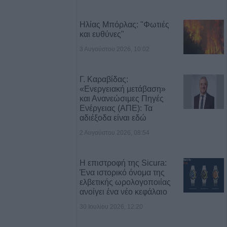
Ηλίας Μπόρλας: "Φωτιές
κός Διάπλους
και ευθύνες"
: Οι νικητές των
3 Αυγούστου 2026, 10:02
Γ. Καραβίδας:
χαίο για 33χρονο
«Ενεργειακή μετάβαση»
την Πιερία
και Ανανεώσιμες Πηγές
Ενέργειας (ΑΠΕ): Τα
αδιέξοδα είναι εδώ
ους: Ανοίγει την
στου η
2 Αυγούστου 2026, 08:54
ά ΑΦΜ οι πρώτες
ήσεων
Η επιστροφή της Sicura:
Ένα ιστορικό όνομα της
ελβετικής ωρολογοποιίας
υγούστου το
ανοίγει ένα νέο κεφάλαιο
νο του Γεώργιου
30 Ιουλίου 2026, 12:20