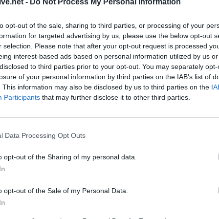
ive.net -
Do Not Process My Personal Information
Θ. Καλαμπαλίκη
κάντε
κλικ
εδώ
ΤΕΛΕΥΤΑΙ
to opt-out of the sale, sharing to third parties, or processing of your per
Δήμου
Μουζακίου
για κάθε υποψήφιο
με τον συνδυασμό
formation for targeted advertising by us, please use the below opt-out s
ΑΔΕΔΥ Καρδίτσα
r selection. Please note that after your opt-out request is processed y
υή Ντούρβα
κάντε
κλικ
εδώ
χέρια από τον π
eing interest-based ads based on personal information utilized by us or
Εργατικού Κέντρ
disclosed to third parties prior to your opt-out. You may separately opt-
Δήμου
Μουζακίου
για κάθε υποψήφιο
με τον συνδυασμό
losure of your personal information by third parties on the IAB’s list of
5 Αυγούστου 2026, 12:16
τε
κλικ
εδώ
. This information may also be disclosed by us to third parties on the
IA
Κριάρι τραυμάτι
Participants
that may further disclose it to other third parties.
ηλικιωμένη σε χ
Τρικάλων
Τελευταία τροποποίηση στις22 Μαΐου 2014, 20:50
5 Αυγούστου 2026, 11:56
l Data Processing Opt Outs
Οι υψηλές θερμο
Αυγούστου δοκι
o opt-out of the Sharing of my personal data.
ελαστικά του αυ
In
περισσότερο απ
εποχή
o opt-out of the Sale of my Personal Data.
In
5 Αυγούστου 2026, 11:51
ΛΑ.ΣΥ. Θεσσαλία