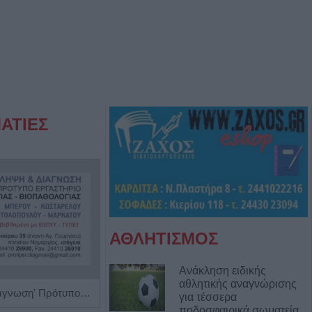
ΑΤΙΕΣ
ΑΘΛΗΤΙΣΜΟΣ
Ανάκληση ειδικής
αθλητικής αναγνώρισης
'Πρόληψη και Διάγνωση' Πρότυπο Εργαστήριο Μικροβιολογίας - Βιοπαθολογίας
Ειδικός Ενδοκρινολόγος - Διαβητολόγος 'Χριστίνα Γ. Σακκά'
για τέσσερα
ποδοσφαιρικά σωματεία