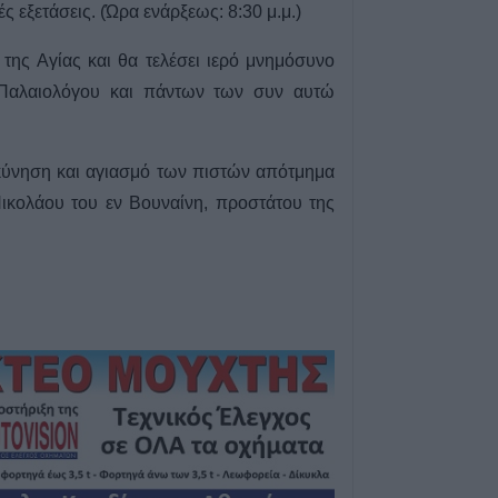
ς εξετάσεις. (Ώρα ενάρξεως: 8:30 μ.μ.)
6 Αυγούστου 2026, 19:32
Καλαμπάκα: Πυ
της Αγίας και θα τελέσει ιερό μνημόσυνο
απεγκλώβισαν η
Παλαιολόγου και πάντων των συν αυτώ
από πτώση στη
6 Αυγούστου 2026, 19:29
Τροχαίο στην Αγ
σκύνηση και αγιασμό των πιστών απότμημα
συγκρούστηκε με
Νικολάου του εν Βουναίνη, προστάτου της
νοσοκομείο ο ο
6 Αυγούστου 2026, 19:15
Άνω Λιόσια: Συ
άνδρες για τον 
που βρέθηκε σε 
6 Αυγούστου 2026, 17:50
Την Παρασκευή 
κηδεία του Αθαν
6 Αυγούστου 2026, 17:46
Πυρκαγιά σε γεω