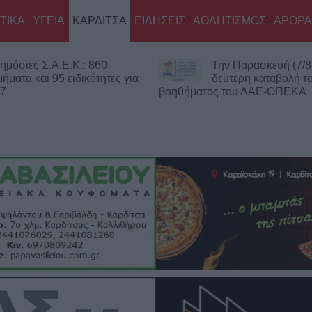
ΤΙΚΑ
ΥΓΕΙΑ
ΚΑΡΔΙΤΣΑ
ΕΙΔΗΣΕΙΣ
ΑΘΛΗΤΙΣΜΟΣ
ΑΡΘΡΑ
ην Παρασκευή (7/8) η
Νεκρός 75χρονος σε
εύτερη καταβολή του
περιοχή του Δομενί
ς του ΛΑΕ-ΟΠΕΚΑ
Πιθανό παθολογικό αίτιο