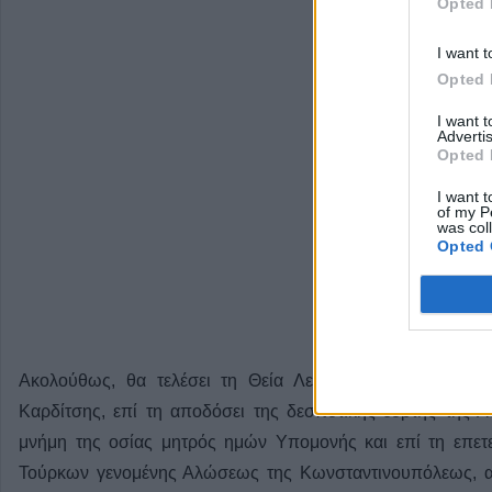
Opted 
I want t
Opted 
I want 
Advertis
Opted 
I want t
of my P
was col
Opted 
Ακολούθως, θα τελέσει τη Θεία Λειτουργία της ιεράς Α
Καρδίτσης, επί τη αποδόσει της δεσποτικής εορτής της 
μνήμη της οσίας μητρός ημών Υπομονής και επί τη επε
Τούρκων γενομένης Αλώσεως της Κωνσταντινουπόλεως, α