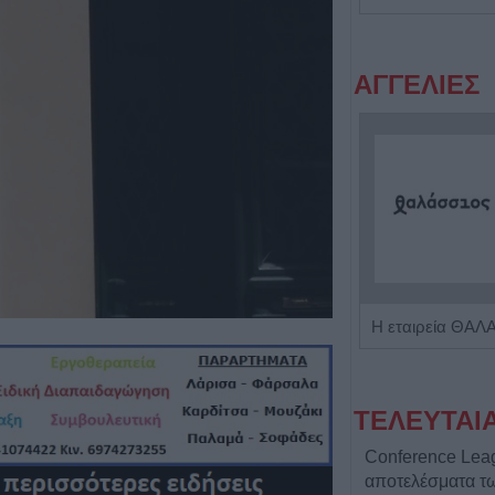
ΑΓΓΕΛΙΕΣ
Η Αποκατάσταση Α.Ε. αναζητά για εργασία Νοσηλευτές και Βοηθούς Νοσηλευτές
ΤΕΛΕΥΤΑΙ
Conference Lea
αποτελέσματα 