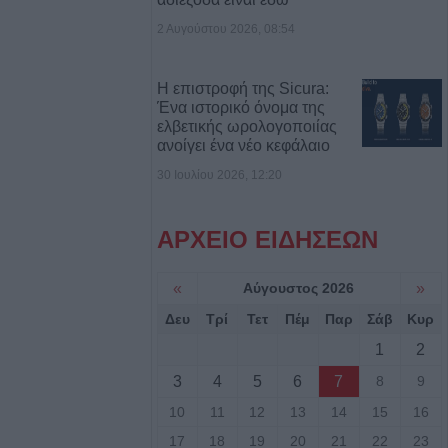
2 Αυγούστου 2026, 08:54
ροσβέστες
λικιωμένο μετά
 Νέα Ζωή
Η επιστροφή της Sicura:
Ένα ιστορικό όνομα της
ελβετικής ωρολογοποιίας
ιά: Μοτοσικλέτα
ανοίγει ένα νέο κεφάλαιο
 νταλίκα – Στο
30 Ιουλίου 2026, 12:20
δηγός
ΑΡΧΕΙΟ ΕΙΔΗΣΕΩΝ
νελήφθησαν δύο
θάνατο 72χρονου
«
Αύγουστος 2026
»
αυτοκίνητο
Δευ
Τρί
Τετ
Πέμ
Παρ
Σάβ
Κυρ
1
2
7 Αυγούστου η
άσιου Ταξιάρχη
3
4
5
6
7
8
9
10
11
12
13
14
15
16
ργική έκταση
17
18
19
20
21
22
23