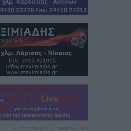
στην Κρήνη Φαρ
υπό μερικό έλεγ
Πέμπτης (+Βίντε
6 Αυγούστου 2026, 17:36
Δημόσιες Σ.Α.Ε.
και 95 ειδικότητε
2027
6 Αυγούστου 2026, 17:21
Την Παρασκευή (
καταβολή του β
ΛΑΕ-ΟΠΕΚΑ
6 Αυγούστου 2026, 16:31
Νεκρός 75χρονο
περιοχή του Δομ
παθολογικό αίτι
6 Αυγούστου 2026, 16:27
Απολογισμός ΕΛ
574 συλλήψεις κ
Τελευταία τροποποίηση στις27 Μαΐου 2026, 14:18