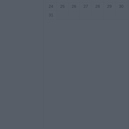
σάλων – Τέθηκε
24
25
26
27
28
29
30
χο το βράδυ της
ο)
31
Κ.: 860 τμήματα
ς για το 2026-
7/8) η δεύτερη
οηθήματος του
ς σε αγροτική
ενίκου – Πιθανό
ο
.ΑΣ. Θεσσαλίας:
αι δεκάδες