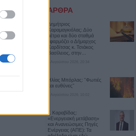
σσερις
ΑΡΘΡΑ
τραμ στη
Δημήτριος
Καραμαγκιόλας: Δύο
ω από 20
μέτρα και δύο σταθμά
εφαρμόζει ο Δήμαρχος
Καρδίτσας κ. Τσιάκος
Βασίλειος, στην…
ί και 13
έκρηξη βόμβας σε
4 Αυγούστου 2026, 20:34
Ηλίας Μπόρλας: "Φωτιές
και ευθύνες"
ός και μέτρα
ον Ιό του Δυτικού
3 Αυγούστου 2026, 10:02
. Κυψέλης
Γ. Καραβίδας:
α έπεσε από την
«Ενεργειακή μετάβαση»
αι σώθηκε στα
και Ανανεώσιμες Πηγές
Ενέργειας (ΑΠΕ): Τα
ού
αδιέξοδα είναι εδώ