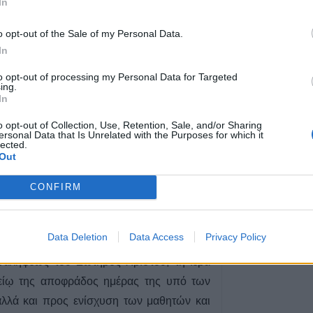
In
και σε άλλους τέ
o opt-out of the Sale of my Personal Data.
6 Αυγούστου 2026, 22:48
In
Σύγκρουση δύο 
Γερμανία – Πάν
to opt-out of processing my Personal Data for Targeted
τραυματίες
ing.
In
6 Αυγούστου 2026, 21:11
o opt-out of Collection, Use, Retention, Sale, and/or Sharing
Συρία: Δύο νεκρο
ersonal Data that Is Unrelated with the Purposes for which it
τραυματίες από 
lected.
λεωφορείο
Out
6 Αυγούστου 2026, 20:28
CONFIRM
Έκτακτος ψεκασμ
προστασίας για τ
Νείλου στην Δ.Κ
Data Deletion
Data Access
Privacy Policy
γρυπνίας στον Ιερό Ναό Ευαγγελιστρίας
6 Αυγούστου 2026, 19:35
Αναλήψεως του Σωτήρος Χριστού, τη ιερά
Χαλκίδα: Γυναίκ
τείῳ της αποφράδος ημέρας της υπό των
Υψηλή Γέφυρα κ
νερά του Ευβοϊκ
λλά και προς ενίσχυση των μαθητών και