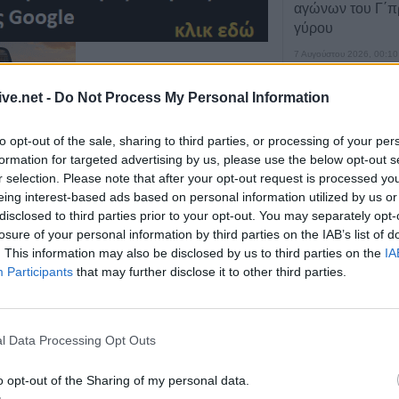
αγώνων του Γ΄π
γύρου
7 Αυγούστου 2026, 00:10
Europa League:
ive.net -
Do Not Process My Personal Information
λογικά ο ΟΦΗ στα
αποτελέσματα 
αγώνων στον Γ' 
to opt-out of the sale, sharing to third parties, or processing of your per
formation for targeted advertising by us, please use the below opt-out s
7 Αυγούστου 2026, 00:04
r selection. Please note that after your opt-out request is processed y
“Ciao espresso b
eing interest-based ads based on personal information utilized by us or
τώρα η δική σου
disclosed to third parties prior to your opt-out. You may separately opt-
losure of your personal information by third parties on the IAB’s list of
6 Αυγούστου 2026, 23:51
. This information may also be disclosed by us to third parties on the
IA
Με την πλάτη στ
Participants
that may further disclose it to other third parties.
Ήττα εντός (0-1)
έμπτη 28 Μαΐου 2026 και ώρα 8:00΄μ.μ., θα
Άντερλεχτ
ος τον Δεσπότη Κύριο ημών Ιησού Χριστό
6 Αυγούστου 2026, 22:57
ψηφίων των Πανελληνίων Εξετάσεων στον
l Data Processing Opt Outs
Πλήρως επισκέψ
ρδίτσης.
αρχαιολογικοί χώ
o opt-out of the Sharing of my personal data.
Καρδίτσας, δυνα