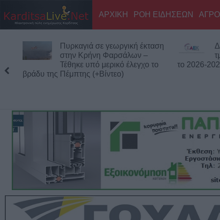
ΑΡΧΙΚΗ
ΡΟΗ ΕΙΔΗΣΕΩΝ
ΑΓΡΟ
Δημόσιες Σ.Α.Ε.Κ.: 860
Τ
τμήματα και 95 ειδικότητες για
δ
το 2026-2027
βοηθήματο