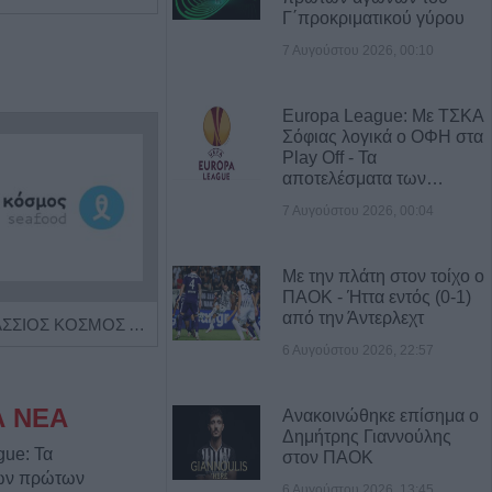
Γ΄προκριματικού γύρου
7 Αυγούστου 2026, 00:10
Europa League: Με ΤΣΚΑ
Σόφιας λογικά ο ΟΦΗ στα
Play Off - Τα
αποτελέσματα των…
7 Αυγούστου 2026, 00:04
Με την πλάτη στον τοίχο ο
ΠΑΟΚ - Ήττα εντός (0-1)
από την Άντερλεχτ
Η εταιρεία ΘΑΛΑΣΣΙΟΣ ΚΟΣΜΟΣ Α.Ε.Β.Ε. επιθυμεί να προσλάβει Αποθηκάριο
Πωλείται μονοκατοικία τριών επιπέδων στο καταπράσινο Πευκόφυτο Καρδίτσας
6 Αυγούστου 2026, 22:57
Α ΝΕΑ
Ανακοινώθηκε επίσημα ο
Δημήτρης Γιαννούλης
gue: Τα
στον ΠΑΟΚ
των πρώτων
6 Αυγούστου 2026, 13:45