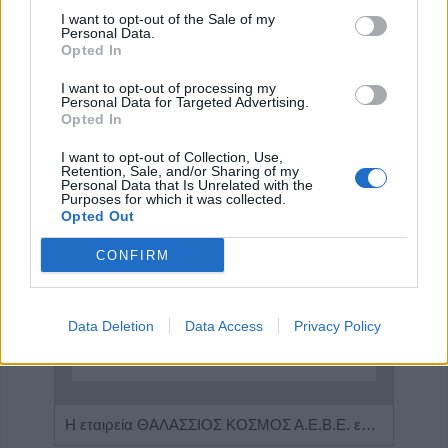
I want to opt-out of the Sale of my
Personal Data.
Opted In
Παιδίατρος - Νεογνολόγος "Κάριν Αδάμου - Kraaijenbrink"
Χειρουργός Ωτορινολαρυγγολόγος "Θωμάς Γ. Καφφές"
Ιδιω
I want to opt-out of processing my
Personal Data for Targeted Advertising.
Opted In
ΑΓΓΕΛΙΕΣ
I want to opt-out of Collection, Use,
Retention, Sale, and/or Sharing of my
Personal Data that Is Unrelated with the
Purposes for which it was collected.
Opted Out
CONFIRM
Data Deletion
Data Access
Privacy Policy
Η Αποκατάσταση Α.Ε. αναζητά για εργασία Νοσηλευτές και Βοηθούς Νοσηλευτές
Η εταιρεία ΘΑΛΑΣΣΙΟΣ ΚΟΣΜΟΣ Α.Ε.Β.Ε. επιθυμεί να προσλάβει Αποθηκάριο