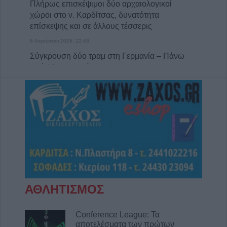
Πλήρως επισκέψιμοι δύο αρχαιολογικοί
χώροι στο ν. Καρδίτσας, δυνατότητα
επίσκεψης και σε άλλους τέσσερις
6 Αυγούστου 2026, 22:48
Σύγκρουση δύο τραμ στη Γερμανία – Πάνω
από 20 τραυματίες
6 Αυγούστου 2026, 21:11
Συρία: Δύο νεκροί και 13 τραυματίες από
έκρηξη βόμβας σε λεωφορείο
6 Αυγούστου 2026, 20:28
Έκτακτος ψεκασμός και μέτρα προστασίας
για τον Ιό του Δυτικού Νείλου στην Δ.Κ.
Κυψέλης
6 Αυγούστου 2026, 19:35
ΑΘΛΗΤΙΣΜΟΣ
Χαλκίδα: Γυναίκα έπεσε από την Υψηλή
Γέφυρα και σώθηκε στα νερά του Ευβοϊκού
Conference League: Τα
6 Αυγούστου 2026, 19:32
αποτελέσματα των πρώτων