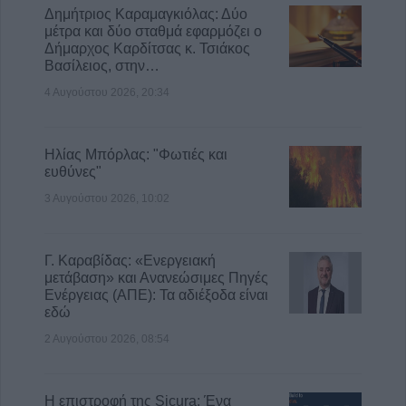
Προγραμματισμένες διακοπές
Δημήτριος Καραμαγκιόλας: Δύο
ηλεκτροδότησης την Παρασκευή (7/8) σε
μέτρα και δύο σταθμά εφαρμόζει ο
Δήμαρχος Καρδίτσας κ. Τσιάκος
Ιτέα, Άγιο Γεώργιο, Γεώργιο Καραϊσκάκη,
Βασίλειος, στην…
Κρανιά, Καππά, Φύλλο και Αμπελώνα
4 Αυγούστου 2026, 20:34
6 Αυγούστου 2026, 15:00
Ηλίας Μπόρλας: "Φωτιές και
ευθύνες"
3 Αυγούστου 2026, 10:02
Γ. Καραβίδας: «Ενεργειακή
μετάβαση» και Ανανεώσιμες Πηγές
Ενέργειας (ΑΠΕ): Τα αδιέξοδα είναι
εδώ
2 Αυγούστου 2026, 08:54
Η επιστροφή της Sicura: Ένα