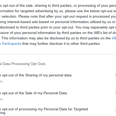
to opt-out of the sale, sharing to third parties, or processing of your per
Έκτακτος ψεκασμ
ίτσα
7 Μαΐου 2026, 12:49
formation for targeted advertising by us, please use the below opt-out s
προστασίας για τ
r selection. Please note that after your opt-out request is processed y
Νείλου στην Δ.Κ
eing interest-based ads based on personal information utilized by us or
6 Αυγούστου 2026, 19:35
disclosed to third parties prior to your opt-out. You may separately opt-
όσκληση για πρόσληψη 12
losure of your personal information by third parties on the IAB’s list of
Χαλκίδα: Γυναίκ
. This information may also be disclosed by us to third parties on the
IA
στασία στο Δήμο Αργιθέας
Υψηλή Γέφυρα κ
Participants
that may further disclose it to other third parties.
νερά του Ευβοϊκ
6 Αυγούστου 2026, 19:32
 και την Πέμπτη 14 Μαΐου, θα μπορούν να
Καλαμπάκα: Πυ
τικά δικαιολογητικά οι ενδιαφερόμενοι να
l Data Processing Opt Outs
απεγκλώβισαν η
νες συμβάσεις για κάλυψη αναγκών
από πτώση στη
o opt-out of the Sharing of my personal data.
ργιθέας.
6 Αυγούστου 2026, 19:29
In
τσα
4 Μαΐου 2026, 14:48
Τροχαίο στην Αγ
συγκρούστηκε με
o opt-out of the Sale of my Personal Data.
νοσοκομείο ο ο
In
6 Αυγούστου 2026, 19:15
to opt-out of processing my Personal Data for Targeted
 6 ατόμων με συμβάσεις στο
ing.
Άνω Λιόσια: Συ