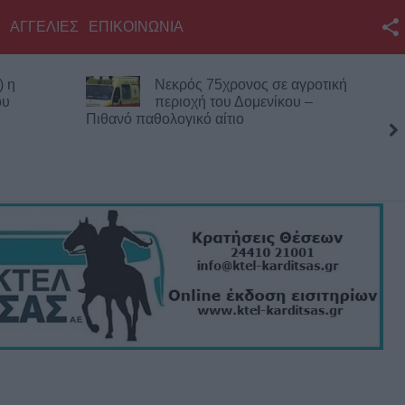
ΑΓΓΕΛΙΕΣ
ΕΠΙΚΟΙΝΩΝΙΑ
Facebook
) η
Νεκρός 75χρονος σε αγροτική
Twitter
ου
περιοχή του Δομενίκου –
Πιθανό παθολογικό αίτιο
YouTube
Αναζήτηση
RSS
Επικοινωνία με το
KarditsaLive.Net