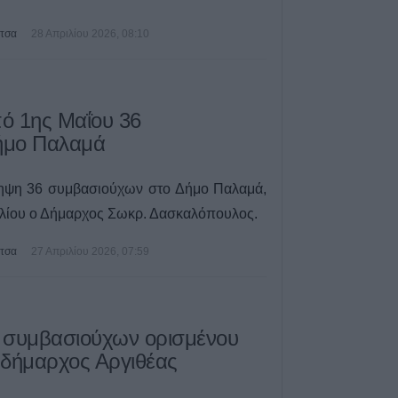
ΛΑΕ-ΟΠΕΚΑ
6 Αυγούστου 2026, 16:31
ίτσα
28 Απριλίου 2026, 08:10
Νεκρός 75χρονο
περιοχή του Δομ
παθολογικό αίτι
πό 1ης Μαΐου 36
6 Αυγούστου 2026, 16:27
Δήμο Παλαμά
Απολογισμός ΕΛ
574 συλλήψεις κ
εξιχνιάσεις τον Ι
ηψη 36 συμβασιούχων στο Δήμο Παλαμά,
6 Αυγούστου 2026, 16:09
ιλίου ο Δήμαρχος Σωκρ. Δασκαλόπουλος.
ΥΠΑΑΤ: 38,1 εκα
ίτσα
27 Απριλίου 2026, 07:59
ενίσχυση κτηνο
επλήγησαν από
6 Αυγούστου 2026, 15:26
Προγραμματισμέ
 συμβασιούχων ορισμένου
ηλεκτροδότησης
 δήμαρχος Αργιθέας
(7/8) σε Ιτέα, Άγ
Γεώργιο Καραϊσκ