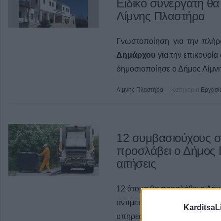
Ειδικό συνεργάτη θ
Λίμνης Πλαστήρα
Γνωστοποίηση για την πλήρ
Δημάρχου
για την επικουρία
δημοσιοποίησε ο Δήμος Λίμν
Λίμνης Πλαστήρα
Κατηγορία
Εργασί
12 συμβασιούχους σ
προσλάβει ο Δήμος 
αιτήσεις
12 άτομα θα προσλάβει ο Δήμ
αντιμετώπιση πρόσκαιρων κα
KarditsaL
υπηρεσία καθαριότητας έτους