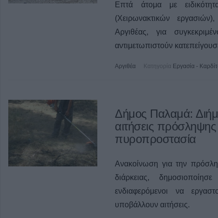
Επτά άτομα με ειδικότη
(Χειρωνακτικών εργασιών
Αργιθέας, για συγκεκριμέ
αντιμετωπιστούν κατεπείγουσ
Αργιθέα
Κατηγορία
Εργασία - Καρδί
Δήμος Παλαμά: Διήμε
αιτήσεις πρόσληψης
πυροπροστασία
Ανακοίνωση για την πρόσλη
διάρκειας, δημοσιοποίη
ενδιαφερόμενοι να εργασ
υποβάλλουν αιτήσεις.