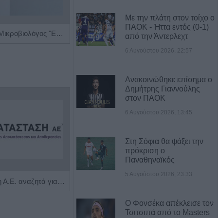
Με την πλάτη στον τοίχο ο
ΠΑΟΚ - Ήττα εντός (0-1)
Βιοπαθολόγος - Μικροβιολόγος "Ελένη Μηλίτση"
Κέντρο Λογοθεραπείας 'Τέχνη Λόγου & Μάθησης'
από την Άντερλεχτ
6 Αυγούστου 2026, 22:57
Ανακοινώθηκε επίσημα ο
Δημήτρης Γιαννούλης
στον ΠΑΟΚ
6 Αυγούστου 2026, 13:45
Στη Σόφια θα ψάξει την
πρόκριση ο
Παναθηναϊκός
5 Αυγούστου 2026, 23:33
Η Αποκατάσταση Α.Ε. αναζητά για εργασία Νοσηλευτές και Βοηθούς Νοσηλευτές
Πωλείται μονοκατοικία τριών επιπέδων στο καταπράσινο Πευκόφυτο Καρδίτσας
Ο Φονσέκα απέκλεισε τον
Τσιτσιπά από το Masters