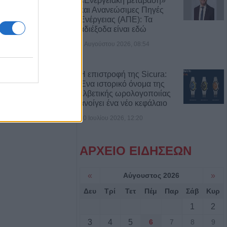
«Ενεργειακή μετάβαση»
θάνατο 72χρονου
και Ανανεώσιμες Πηγές
αυτοκίνητο
Ενέργειας (ΑΠΕ): Τα
αδιέξοδα είναι εδώ
2 Αυγούστου 2026, 08:54
7 Αυγούστου η
άσιου Ταξιάρχη
Η επιστροφή της Sicura:
Ένα ιστορικό όνομα της
ργική έκταση
ελβετικής ωρολογοποιίας
ρσάλων – Μεγάλη
ανοίγει ένα νέο κεφάλαιο
ης Πυροσβεστικής
30 Ιουλίου 2026, 12:20
ΑΡΧΕΙΟ ΕΙΔΗΣΕΩΝ
Κ.: 860 τμήματα
ς για το 2026-
«
Αύγουστος 2026
»
Δευ
Τρί
Τετ
Πέμ
Παρ
Σάβ
Κυρ
7/8) η δεύτερη
1
2
οηθήματος του
3
4
5
6
7
8
9