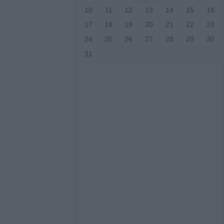
10
11
12
13
14
15
16
17
18
19
20
21
22
23
ς σε αγροτική
24
25
26
27
28
29
30
ενίκου – Πιθανό
ο
31
.ΑΣ. Θεσσαλίας:
αι δεκάδες
ούλιο
τ. ευρώ για την
τρόφων που
 ζωονόσους
νες διακοπές
 την Παρασκευή
ιο Γεώργιο,
άκη, Κρανιά,