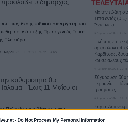
α προσλάβει ο δήμαρχος
ΤΕΛΕΥΤΑΙ
Με την πλάτη στ
Ήττα εντός (0-1)
ωση μιας θέσης
ειδικού συνεργάτη του
Άντερλεχτ
 σε θέματα ανάπτυξης Πρωτογενούς Τομέα,
6 Αυγούστου 2026, 22:57
ης Πλαστήρα.
Πλήρως επισκέψ
αρχαιολογικοί χώ
α - Καρδίτσα
11 Μαΐου 2026, 13:46
Καρδίτσας, δυνα
και σε άλλους τέ
6 Αυγούστου 2026, 22:48
Σύγκρουση δύο 
την καθαριότητα θα
Γερμανία – Πάν
Παλαμά - Έως 11 Μαΐου οι
τραυματίες
6 Αυγούστου 2026, 21:11
Συρία: Δύο νεκρο
ος Παλαμά με συμβάσεις για την
τραυματίες από 
ι εποχικών αναγκών στην
λεωφορείο
ive.net -
Do Not Process My Personal Information
 2026.
6 Αυγούστου 2026, 20:28