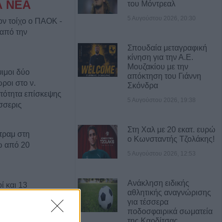
Α ΝΕΑ
του Μόντρεαλ
5 Αυγούστου 2026, 20:30
ον τοίχο ο ΠΑΟΚ -
 από την
Σπουδαία μεταγραφική
κίνηση για την Α.Ε.
Μουζακίου με την
ιμοι δύο
απόκτηση του Γιάννη
ροι στο ν.
Σκόνδρα
τότητα επίσκεψης
5 Αυγούστου 2026, 19:38
σσερις
Στη Χαλ με 20 εκατ. ευρώ
τραμ στη
ο Κωνσταντής Τζολάκης!
ω από 20
5 Αυγούστου 2026, 12:53
Ανάκληση ειδικής
ί και 13
αθλητικής αναγνώρισης
έκρηξη βόμβας σε
για τέσσερα
ποδοσφαιρικά σωματεία
της Καρδίτσας