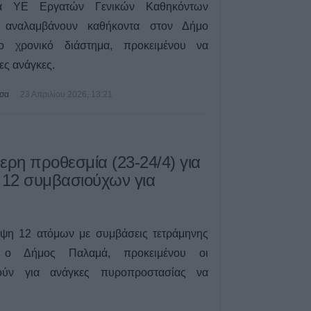
Καππά, Φύλλο κ
τα ΥΕ Εργατών Γενικών Καθηκόντων
), αναλαμβάνουν καθήκοντα στον Δήμο
6 Αυγούστου 2026, 15:00
νο χρονικό διάστημα, προκειμένου να
Εντοπίστηκε νέα
κάνναβης στην 
ες ανάγκες.
6 Αυγούστου 2026, 14:36
τσα
23 Απριλίου 2026, 13:21
1 νεκρός και 22 
τροχαία ατυχήματ
Θεσσαλία
6 Αυγούστου 2026, 14:32
ρη προθεσμία (23-24/4) για
ΥΠΑΑΤ: Άνοιξε η
 12 συμβασιούχων για
ενισχύσεις de m
εκατ. ευρώ σε 
6 Αυγούστου 2026, 14:26
ψη 12 ατόμων με συμβάσεις τετράμηνης
σε ο Δήμος Παλαμά, προκειμένου οι
τούν για ανάγκες πυροπροστασίας να