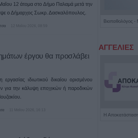
 Μαΐου 12 άτομα στο Δήμο Παλαμά μετά την
αψε ο Δήμαρχος Σωκρ. Δασκαλόπουλος.
Ψυχίατρος - Ψυχοθεραπευτής 'Αποστολίκας Απόστολος'
ίτσα
12 Μαΐου 2026, 08:59
ΑΓΓΕΛΙΕΣ
νημάτων έργου θα προσλάβει
 εργασίας ιδιωτικού δικαίου ορισμένου
ν για την κάλυψη εποχικών ή παροδικών
ουζακίου.
τσα
11 Μαΐου 2026, 16:13
Η εταιρεία ΘΑΛΑΣΣΙΟΣ ΚΟΣΜΟΣ Α.Ε.Β.Ε. επιθυμεί να προσλάβει Αποθηκάριο