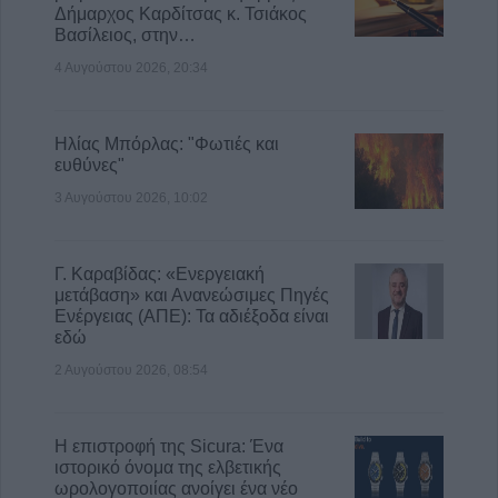
Δήμαρχος Καρδίτσας κ. Τσιάκος
5 Αυγούστου 2026, 15:48
Βασίλειος, στην…
Τάσος Τσιαπλές: Μεγάλες οι ευθύνες
4 Αυγούστου 2026, 20:34
κυβέρνησης και περιφέρειας Θεσσαλίας, για
την επανεμφάνιση της ευλογιάς
5 Αυγούστου 2026, 15:40
Ηλίας Μπόρλας: "Φωτιές και
ευθύνες"
3 Αυγούστου 2026, 10:02
Γ. Καραβίδας: «Ενεργειακή
μετάβαση» και Ανανεώσιμες Πηγές
Ενέργειας (ΑΠΕ): Τα αδιέξοδα είναι
εδώ
2 Αυγούστου 2026, 08:54
Η επιστροφή της Sicura: Ένα
ιστορικό όνομα της ελβετικής
ωρολογοποιίας ανοίγει ένα νέο