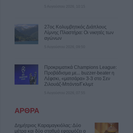
πυρκαγιές
5 Αυγούστου 2026, 10:15
5 Αυγούστου 2026, 18:23
Μικροσκοπικές δίνες ανακαλύφθηκαν για
27ος Κολυμβητικός Διάπλους
πρώτη φορά στην επιφάνεια του Ήλιου
Λίμνης Πλαστήρα: Οι νικητές των
αγώνων
5 Αυγούστου 2026, 18:15
Επίσκεψη του Υπουργού Υγείας Άδωνι
5 Αυγούστου 2026, 09:50
Γεωργιάδη στο ανακαινισμένο Κ.Y.
Σοφάδων(+Φωτο +Βίντεο)
Προκριματικά Champions League:
5 Αυγούστου 2026, 16:58
Προβάδισμα με... buzzer-beater η
Επιτροπή Ανταγωνισμού: Αναρτήθηκαν τα
Λέφσκι, «ματσάρα» 3-3 στο Σεν
οριστικά αποτελέσματα της προκήρυξης για
Ζιλουάζ-Μπόντο/Γκλιμτ
51 θέσεις ειδικού επιστημονικού
5 Αυγούστου 2026, 07:55
προσωπικού
5 Αυγούστου 2026, 16:02
ΑΡΘΡΑ
Ε.Φ.Ε.Τ.: Ανάκληση μη ασφαλών τροφίμων
τύπου καραμελών ζελέ και συναφών
Δημήτριος Καραμαγκιόλας: Δύο
γλυκισμάτων
μέτρα και δύο σταθμά εφαρμόζει ο