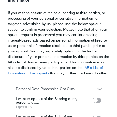
Information
5 Αυγούστου 2026, 20:15
If you wish to opt-out of the sale, sharing to third parties, or
processing of your personal or sensitive information for
targeted advertising by us, please use the below opt-out
section to confirm your selection. Please note that after your
opt-out request is processed you may continue seeing
interest-based ads based on personal information utilized by
us or personal information disclosed to third parties prior to
your opt-out. You may separately opt-out of the further
Η Ε.Ο.Α.Σ.Κ. καταδικάζει τη σύλληψη του προέδρου
disclosure of your personal information by third parties on the
του Εργατικού Κέντρου Λάρισας
IAB’s list of downstream participants. This information may
5 Αυγούστου 2026, 19:42
also be disclosed by us to third parties on the
IAB’s List of
Downstream Participants
that may further disclose it to other
third parties.
Personal Data Processing Opt Outs
I want to opt-out of the Sharing of my
personal data.
Opted In
Τα προσωρινά αποτελέσματα για τις 116
I want to opt-out of the Sale of my