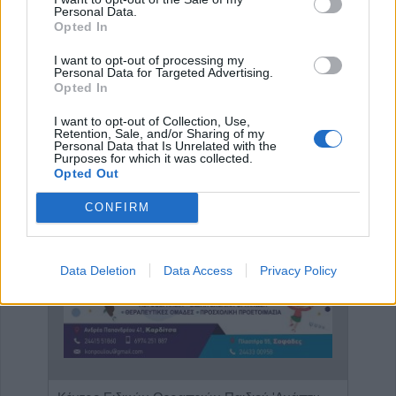
προσλήψεις ατόμων στην καθαριότητα των
Personal Data.
Opted In
σχολικών μονάδων του Δήμου Καρδίτσας
5 Αυγούστου 2026, 14:21
I want to opt-out of processing my
Personal Data for Targeted Advertising.
Opted In
επιστροφή στην κορυφή
I want to opt-out of Collection, Use,
Retention, Sale, and/or Sharing of my
Personal Data that Is Unrelated with the
Purposes for which it was collected.
ΕΠΑΓΓΕΛΜΑΤΙΕΣ ΥΓΕΙΑΣ
Opted Out
CONFIRM
Data Deletion
Data Access
Privacy Policy