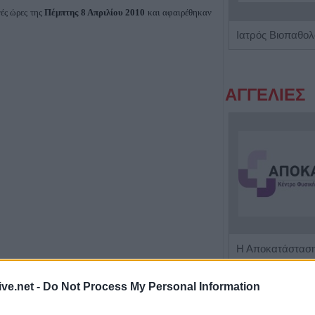
ές ώρες της
Πέμπτης 8 Απριλίου 2010
και αφαιρέθηκαν
Γαστρεντερολόγος - Ηπατολόγος "Νικολέτα Β. Μαγαλιού"
ΑΓΓΕΛΙΕΣ
Η εταιρεία ΘΑΛΑΣΣΙΟΣ ΚΟΣΜΟΣ Α.Ε.Β.Ε. επιθυμεί να προσλάβει Αποθηκάριο
ive.net -
Do Not Process My Personal Information
τους Σοφάδες Καρδίτσας, άγνωστοι εισήλθαν παράνομα σε
ΤΕΛΕΥΤΑΙ
ρεσαν πέντε αρνιά, συνολικής εμπορικής αξίας χιλίων