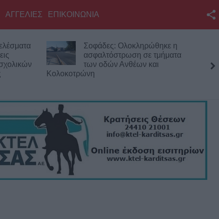
ΑΓΓΕΛΙΕΣ
ΕΠΙΚΟΙΝΩΝΙΑ
Facebook
ελέσματα
Σοφάδες: Ολοκληρώθηκε η
Twitter
εις
ασφαλτόστρωση σε τμήματα
 σχολικών
των οδών Ανθέων και
YouTube
ς
Κολοκοτρώνη
αναχ
Αναζήτηση
RSS
Επικοινωνία με το
KarditsaLive.Net