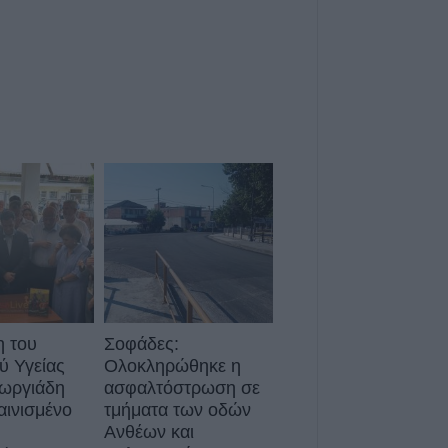
συνταγές όπως
5 Αυγούστου 2026, 23:58
Στη Σόφια θα ψά
ο Παναθηναϊκός
5 Αυγούστου 2026, 23:33
Σύγκρουση μηχα
αυτοκίνητο στη 
νοσοκομείο ο οδ
δικύκλου
5 Αυγούστου 2026, 22:45
Κεραυνός χτύπη
Ταϊλάνδη – Νεκ
ποδοσφαιριστής
 του
Σοφάδες:
5 Αυγούστου 2026, 22:35
 Υγείας
Ολοκληρώθηκε η
Εγκρίθηκε η πρ
ωργιάδη
ασφαλτόστρωση σε
σύμβαση για την
αινισμένο
τμήματα των οδών
μελέτης ανακατα
Ανθέων και
ιστορικής Γέφυ