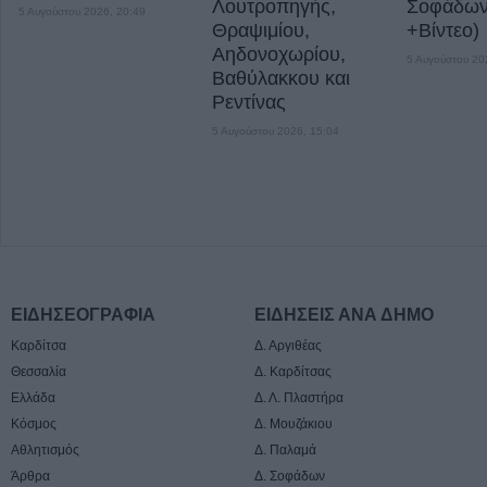
Λουτροπηγής,
Σοφάδω
5 Αυγούστου 2026, 20:49
Θραψιμίου,
+Βίντεο)
Αηδονοχωρίου,
5 Αυγούστου 20
Βαθύλακκου και
Ρεντίνας
5 Αυγούστου 2026, 15:04
ΕΙΔΗΣΕΟΓΡΑΦΙΑ
ΕΙΔΗΣΕΙΣ ΑΝΑ ΔΗΜΟ
Καρδίτσα
Δ. Αργιθέας
Θεσσαλία
Δ. Καρδίτσας
Ελλάδα
Δ. Λ. Πλαστήρα
Κόσμος
Δ. Μουζάκιου
Αθλητισμός
Δ. Παλαμά
Άρθρα
Δ. Σοφάδων