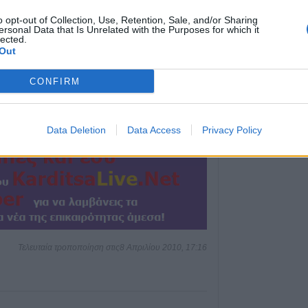
επιτροπή Θεσσαλ
o opt-out of Collection, Use, Retention, Sale, and/or Sharing
102 θέματα, σε 1
ersonal Data that Is Unrelated with the Purposes for which it
lected.
6 Αυγούστου 2026, 09:57
Out
Ιός Δυτικού Νείλ
CONFIRM
εγχώρια κρούσμα
την τελευταία ε
6 Αυγούστου 2026, 08:52
Data Deletion
Data Access
Privacy Policy
Διακοπές ρεύματ
σε τμήμα του Δή
Έκρηξη και φωτι
μετασχηματιστή 
6 Αυγούστου 2026, 08:16
Την Κυριακή 9 Α
ετήσιο μνημόσυ
Τελευταία τροποποίηση στις8 Απριλίου 2010, 17:16
Κλήμου
6 Αυγούστου 2026, 07:42
“Calimera” με “sp