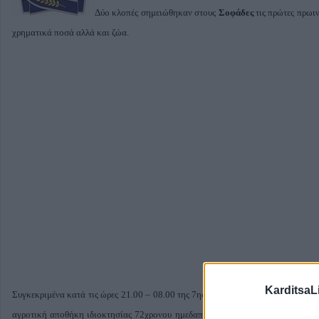
Δύο κλοπές σημειώθηκαν στους
Σοφάδες
τις πρώτες πρωιν
χρηματικά ποσά αλλά και ζώα.
KarditsaL
Συγκεκριμένα κατά τις ώρες 21.00 – 08.00 της 7ης προς 8ης Απριλίου 2010, σ
αγροτική αποθήκη ιδιοκτησίας 72χρονου ημεδαπού, κατοίκου Σοφάδων και αφή