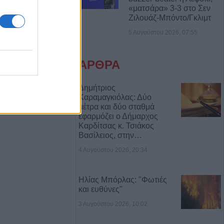
«ματσάρα» 3-3 στο Σεν
ίας, ξεπέταξαν
Ζιλουάζ-Μπόντο/Γκλιμτ
2 λεπτά!"
5 Αυγούστου 2026, 07:55
ου: 23 νέα
τα και 2 θάνατοι
ΑΡΘΡΑ
βδομάδα
Δημήτριος
Καραμαγκιόλας: Δύο
ος στην Άρτα και
μέτρα και δύο σταθμά
μου Αργιθέας:
εφαρμόζει ο Δήμαρχος
ά σε
Καρδίτσας κ. Τσιάκος
(+Βίντεο)
Βασίλειος, στην…
4 Αυγούστου 2026, 20:34
υγούστου το
νο της Αγορής
Ηλίας Μπόρλας: "Φωτιές
και ευθύνες"
3 Αυγούστου 2026, 10:02
itiko” και