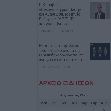
 παλιά…
Γ. Καραβίδας:
«Ενεργειακή μετάβαση»
και Ανανεώσιμες Πηγές
ξει την πρόκριση
Ενέργειας (ΑΠΕ): Τα
αδιέξοδα είναι εδώ
2 Αυγούστου 2026, 08:54
νής με
Λάρισα – Στο
Η επιστροφή της Sicura:
ηγός του
Ένα ιστορικό όνομα της
ελβετικής ωρολογοποιίας
ανοίγει ένα νέο κεφάλαιο
σε γήπεδο στην
30 Ιουλίου 2026, 12:20
ρός 24χρονος
ΑΡΧΕΙΟ ΕΙΔΗΣΕΩΝ
ογραμματική
«
Αύγουστος 2026
»
 εκπόνηση της
σκευής της
Δευ
Τρί
Τετ
Πέμ
Παρ
Σάβ
Κυρ
ρας Κοράκου
1
2