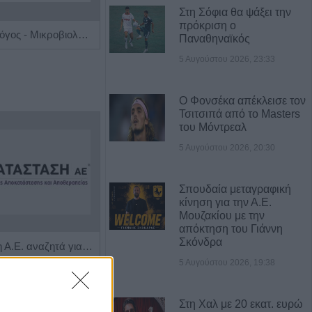
Στη Σόφια θα ψάξει την
πρόκριση ο
Ιατρός Βιοπαθολόγος - Μικροβιολόγος 'Παγάνα Μάγδα'
Χειρουργός Ωτορινολαρυγγολόγος "Θωμάς Γ. Καφφές"
Παναθηναϊκός
5 Αυγούστου 2026, 23:33
Ο Φονσέκα απέκλεισε τον
Τσιτσιπά από το Masters
του Μόντρεαλ
5 Αυγούστου 2026, 20:30
Σπουδαία μεταγραφική
κίνηση για την Α.Ε.
Μουζακίου με την
απόκτηση του Γιάννη
Σκόνδρα
Η Αποκατάσταση Α.Ε. αναζητά για εργασία Νοσηλευτές και Βοηθούς Νοσηλευτές
Πωλείται μονοκατοικία τριών επιπέδων στο καταπράσινο Πευκόφυτο Καρδίτσας
5 Αυγούστου 2026, 19:38
Α ΝΕΑ
Στη Χαλ με 20 εκατ. ευρώ