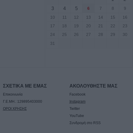
3
4
5
6
7
8
9
ς αυτοκίνητο
10
11
12
13
14
15
16
ου Μορφοβουνίου
17
18
19
20
21
22
23
24
25
26
27
28
29
30
υγούστου το
31
υνο του
Αναγνωστόπουλου
ς για Χιροσίμα -
τιιμπεριαλιστική
την Επιτροπή
ΣΧΕΤΙΚΑ ΜΕ ΕΜΑΣ
ΑΚΟΛΟΥΘΗΣΤΕ ΜΑΣ
σας (+Φωτο
Επικοινωνία
Facebook
Γ.Ε.ΜΗ.: 129895403000
Instagram
ΟΡΟΙ ΧΡΗΣΗΣ
Twitter
λεισε τον
YouTube
 Masters του
Συνδρομή στο RSS