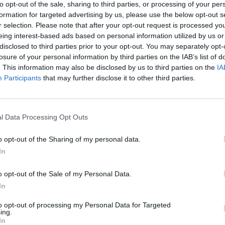
to opt-out of the sale, sharing to third parties, or processing of your per
Συνελήφθησαν δ
formation for targeted advertising by us, please use the below opt-out s
κλοπή μετασχημα
r selection. Please note that after your opt-out request is processed y
ες, άγνωστοι εισήλθαν από ανασφάλιστο παράθυρο στην
ΔΕΔΔΗΕ στην πε
eing interest-based ads based on personal information utilized by us or
Τυρνάβου
disclosed to third parties prior to your opt-out. You may separately opt-
αι χωρίς να γίνουν αντιληπτοί αφήρεσαν χρηματικό ποσό
losure of your personal information by third parties on the IAB’s list of
6 Αυγούστου 2026, 11:07
. This information may also be disclosed by us to third parties on the
IA
Λάρισα: Συνελή
Participants
that may further disclose it to other third parties.
απόπειρα απάτης
ν.
γυναίκας - Αναζη
6 Αυγούστου 2026, 11:00
l Data Processing Opt Outs
Ξεκίνησε η δράσ
ιερακοθηρίας στ
o opt-out of the Sharing of my personal data.
την απομάκρυνσ
In
κορακοειδών - Θ
δείγματα
o opt-out of the Sale of my Personal Data.
In
6 Αυγούστου 2026, 10:56
ΛΑ.ΣΥ. Θεσσαλίας
to opt-out of processing my Personal Data for Targeted
παρατάξεις Κου
ing.
In
που αποτελούν τ