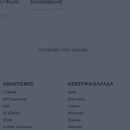
ν(+Φωτο
Κολοκοτρώνη
5 Αυγούστου 2026, 20:54
5 Αυγούστου 2026, 13:59
Κάηκε ολοσχερώ
26, 16:58
στην περιοχή τ
5 Αυγούστου 2026, 20:50
Το Σάββατο 8 Α
40ήμερο μνημόσ
επιστροφή στην κορυφή
Κωνσταντίνου 
5 Αυγούστου 2026, 20:49
Εκδήλωση μνήμη
Ναγκασάκι και αν
παρέμβαση από 
ΑΘΛΗΤΙΣΜΟΣ
ΚΕΝΤΡΙΚΗ ΕΛΛΑΔΑ
Ειρήνης Καρδίτ
+Βίντεο)
Γ Εθνική
Άρτα
ΕΠΣ Καρδίτσας
Ευρυτανία
5 Αυγούστου 2026, 20:42
ΑΣΚ
Λάρισα
Ο Φονσέκα απέκ
Α1 ΕΣΚΑΘ
Μαγνησία
Τσιτσιπά από το
ΣΠΑΚ
Τρίκαλα
Μόντρεαλ
Ελπίδες Καρδίτσας
Φθιώτιδα