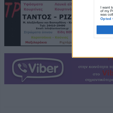
I want t
of my P
was col
Opted 