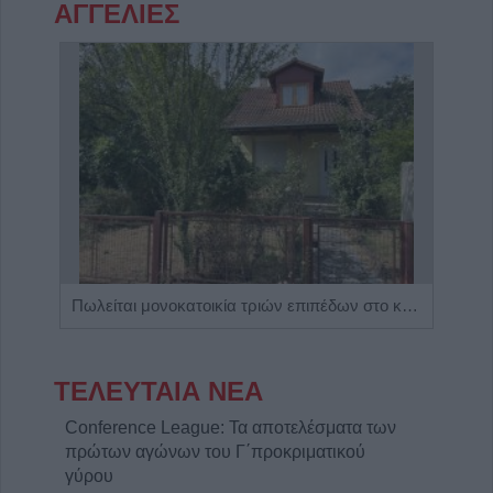
ΑΓΓΕΛΙΕΣ
Η Αποκατάσταση Α.Ε. αναζητά για εργασία Νοσηλευτές και Βοηθούς Νοσηλευτές
Πωλείται μονοκατοικία τριών επιπέδων στο καταπράσινο Πευκόφυτο Καρδίτσας
ΤΕΛΕΥΤΑΙΑ ΝΕΑ
Conference League: Τα αποτελέσματα των
πρώτων αγώνων του Γ΄προκριματικού
γύρου