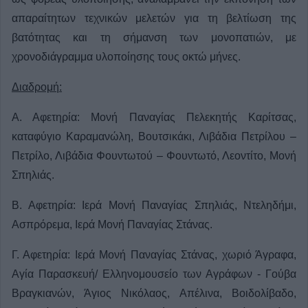
απαραίτητων τεχνικών μελετών για τη βελτίωση της
βατότητας και τη σήμανση των μονοπατιών, με
χρονοδιάγραμμα υλοποίησης τους οκτώ μήνες.
Διαδρομή:
Α. Αφετηρία: Μονή Παναγίας Πελεκητής Καρίτσας,
καταφύγιο Καραμανώλη, Βουτσικάκι, Λιβάδια Πετρίλου –
Πετρίλο, Λιβάδια Φουντωτού – Φουντωτό, Λεοντίτο, Μονή
Σπηλιάς.
Β. Αφετηρία: Ιερά Μονή Παναγίας Σπηλιάς, Ντεληδήμι,
Ασπρόρεμα, Ιερά Μονή Παναγίας Στάνας.
Γ. Αφετηρία: Ιερά Μονή Παναγίας Στάνας, χωριό Άγραφα,
Αγία Παρασκευή/ Ελληνομουσείο των Αγράφων - Γούβα
Βραγκιανών, Άγιος Νικόλαος, Απέλινα, Βοιδολίβαδο,