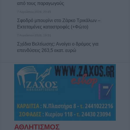
από τους παραγωγούς
7 Αυγούστου 2026, 20:45
Σφοδρό μπουρίνι στο Ζάρκο Τρικάλων –
Εκτεταμένες καταστροφές (+Φώτο)
7 Αυγούστου 2026, 19:51
Σχέδια Βελτίωσης: Ανοίγει ο δρόμος για
επενδύσεις 263,5 εκατ. ευρώ
7 Αυγούστου 2026, 19:41
Καταβλήθηκαν 33,58 εκατ. ευρώ σε 67.746
δικαιούχους για την αγορά λιπασμάτων
7 Αυγούστου 2026, 19:35
Η Αγγλική Ποδοσφαιρική Ομοσπονδία
καταργεί τα τσιμεντένια προστατευτικά γύρω
απ’ τον αγωνιστικό χώρο μετά τον θάνατο
ποδοσφαιριστή
7 Αυγούστου 2026, 19:30
ΑΘΛΗΤΙΣΜΟΣ
Το Σάββατο 8 Αυγούστου η κηδεία της