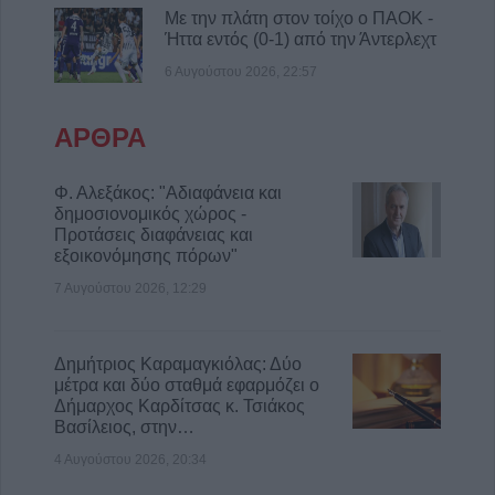
Με την πλάτη στον τοίχο ο ΠΑΟΚ -
Θεσσαλίας
Ήττα εντός (0-1) από την Άντερλεχτ
7 Αυγούστου 2026, 15:39
6 Αυγούστου 2026, 22:57
Υπεγράφη η σύμβαση του έργου για την
αποκατάσταση ζημιών στο οδικό δίκτυο των
ΑΡΘΡΑ
Τ.Κ. Βραγκιανών, Στεφανιάδας, Καρυάς,
Ελληνικών και Δροσάτου
Φ. Αλεξάκος: "Αδιαφάνεια και
7 Αυγούστου 2026, 15:34
δημοσιονομικός χώρος -
Ιερά Μητρόπολη: Πρόγραμμα Μητροπολίτη
Προτάσεις διαφάνειας και
κ. Τιμόθεου το διήμερο 8 & 9 Αυγούστου
εξοικονόμησης πόρων"
7 Αυγούστου 2026, 15:07
7 Αυγούστου 2026, 12:29
Δημήτριος Καραμαγκιόλας: Δύο
μέτρα και δύο σταθμά εφαρμόζει ο
Δήμαρχος Καρδίτσας κ. Τσιάκος
Βασίλειος, στην…
4 Αυγούστου 2026, 20:34