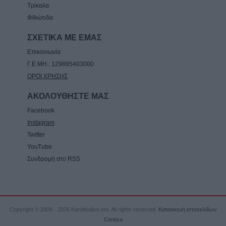
Τρίκαλα
Φθιώτιδα
ΣΧΕΤΙΚΑ ΜΕ ΕΜΑΣ
Επικοινωνία
Γ.Ε.ΜΗ.: 129895403000
ΟΡΟΙ ΧΡΗΣΗΣ
ΑΚΟΛΟΥΘΗΣΤΕ ΜΑΣ
Facebook
Instagram
Twitter
YouTube
Συνδρομή στο RSS
Copyright © 2009 - 2026 Karditsalive.net. All rights reserved.
Κατασκευή ιστοσελίδων
Centiva