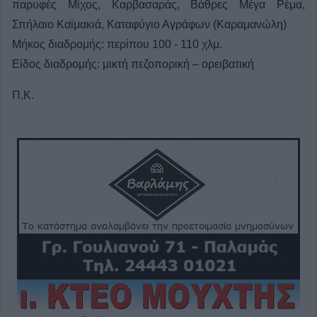
παρυφές Μίχος, Καρβασαράς, Βάθρες Μέγα Ρέμα,
Σπήλαιο Καϊμακιά, Καταφύγιο Αγράφων (Καραμανώλη)
Μήκος διαδρομής: περίπου 100 - 110 χλμ.
Είδος διαδρομής: μικτή πεζοπορική – ορειβατική
Π.Κ.