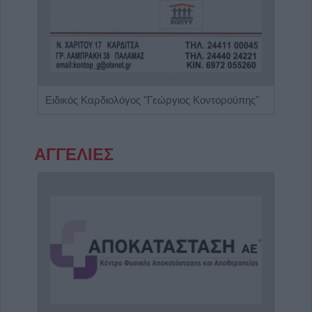
Ειδικός Παθολόγος "Δημήτριος Β. Αλεξανδρίδης"
Ειδικός Καρδιολόγος "Γεώργιος Κοντορούπης"
ΑΓΓΕΛΙΕΣ