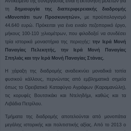
Αντικείμενο της συνεργασίας είναι η εκπόνηση μελετών για
τη
δημιουργία της διαπεριφερειακής διαδρομής
«Μονοπάτι των Προσκυνητών»,
με προϋπολογισμό
44.640 ευρώ. Πρόκειται για ένα ενιαίο πεζοπορικό έργο,
μήκους 100-110 χιλιομέτρων, που φιλοδοξεί να συνδέσει
τρία ιστορικά μοναστήρια της περιοχής
: την Ιερά Μονή
Παναγίας Πελεκητής, την Ιερά Μονή Παναγίας
Σπηλιάς και την Ιερά Μονή Παναγίας Στάνας.
Η χάραξη της διαδρομής αναδεικνύει μοναδικά τοπία
φυσικού κάλλους, περνώντας από εμβληματικά σημεία
όπως το Ορειβατικό Καταφύγιο Αγράφων (Καραμανώλη),
τις κορυφές Βουτσικάκι και Ντεληδήμι, καθώς και τα
Λιβάδια Πετρίλου.
Τμήματα της διαδρομής αποτελούνται από μονοπάτια
μεγάλης ιστορικής και πολιτιστικής αξίας. Από το 2013 ο