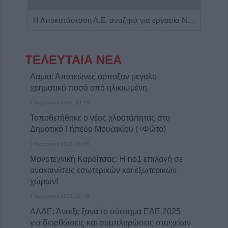
Πωλείται μονοκατοικία τριών επιπέδων στο καταπράσινο Πευκόφυτο Καρδίτσας
Η Αποκατάσταση Α.Ε. αναζητά για εργασία Νοσηλευτές και Βοηθούς Νοσηλευτές
ΤΕΛΕΥΤΑΙΑ ΝΕΑ
Λαμία: Απατεώνες άρπαξαν μεγάλο
χρηματικό ποσό από ηλικιωμένη
7 Αυγούστου 2026, 21:19
Τοποθετήθηκε ο νέος χλοοτάπητας στο
Δημοτικό Γήπεδο Μουζακίου (+Φώτο)
7 Αυγούστου 2026, 20:56
Μονοτεχνική Καρδίτσας: Η no1 επιλογή σε
ανακαινίσεις εσωτερικών και εξωτερικών
χώρων!
7 Αυγούστου 2026, 20:48
ΑΑΔΕ: Άνοιξε ξανά το σύστημα ΕΑΕ 2025
για διορθώσεις και συμπληρώσεις στοιχείων