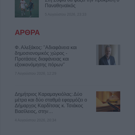
Παναθηναϊκός
δίκτυο μεταφοράς ρεύματος από αιολικό
πάρκο η έναρξη της πυρκαγιάς
5 Αυγούστου 2026, 23:33
7 Αυγούστου 2026, 11:42
Κράτησε Οκόρο και για τη νέα σεζόν ο ΑΣΚ
ΑΡΘΡΑ
7 Αυγούστου 2026, 11:35
Φ. Αλεξάκος: "Αδιαφάνεια και
Εργατικό Κέντρο Καρδίτσας: "Κάτω τα χέρια
δημοσιονομικός χώρος -
από τον πρόεδρο του Εργατικού Κέντρου
Προτάσεις διαφάνειας και
Λάρισας"
εξοικονόμησης πόρων"
7 Αυγούστου 2026, 11:20
7 Αυγούστου 2026, 12:29
Το Σάββατο 8 Αυγούστου η κηδεία του
Χρήστου Αρχ. Παπαλέξη
Δημήτριος Καραμαγκιόλας: Δύο
7 Αυγούστου 2026, 11:17
μέτρα και δύο σταθμά εφαρμόζει ο
Δήμαρχος Καρδίτσας κ. Τσιάκος
Βασίλειος, στην…
4 Αυγούστου 2026, 20:34