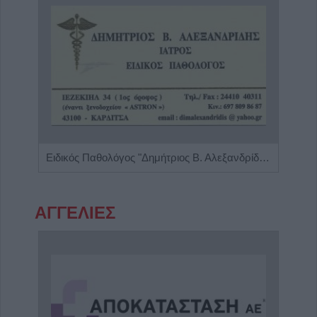
Ιατρός Βιοπαθολόγος - Μικροβιολόγος 'Παγάνα Μάγδα'
Ειδικός Παθολόγος "Δημήτριος Β. Αλεξανδρίδης"
Ρευμ
ΑΓΓΕΛΙΕΣ