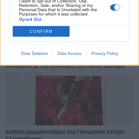
I want to opt-out of Collection, Use,
6 Αυγούστου 2026, 15:00
Retention, Sale, and/or Sharing of my
Personal Data that Is Unrelated with the
Purposes for which it was collected.
Opted Out
CONFIRM
Data Deletion
Data Access
Privacy Policy
Σπουδαία μεταγραφική κίνηση για την Α.Ε.
Μουζακίου με την απόκτηση του Γιάννη Σκόνδρα
5 Αυγούστου 2026, 19:38
Έκθεση γραμματοσήμου στο Πνευματικό Κέντρο
Ελληνοπύργου