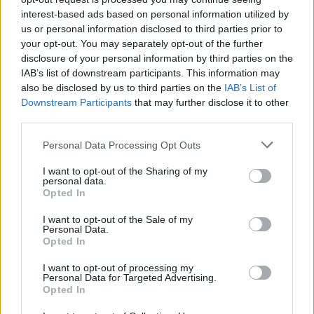
interest-based ads based on personal information utilized by
us or personal information disclosed to third parties prior to
Κοινοποιήστε αυτό το άρθρο
your opt-out. You may separately opt-out of the further
disclosure of your personal information by third parties on the
IAB’s list of downstream participants. This information may
also be disclosed by us to third parties on the
IAB’s List of
Downstream Participants
that may further disclose it to other
third parties.
ΔΙΑΒΆΣΤΕ ΕΠΊΣΗΣ:
Personal Data Processing Opt Outs
I want to opt-out of the Sharing of my
personal data.
Opted In
I want to opt-out of the Sale of my
Personal Data.
Opted In
Προγραμματισμένες διακοπές ηλεκτροδότησης την
I want to opt-out of processing my
Personal Data for Targeted Advertising.
Παρασκευή (7/8) σε Ιτέα, Άγιο Γεώργιο, Γεώργιο
Opted In
Καραϊσκάκη, Κρανιά, Καππά, Φύλλο και Αμπελώνα