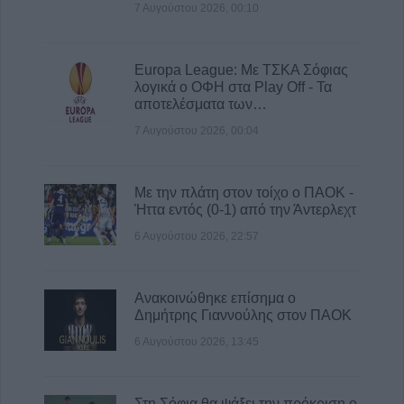
7 Αυγούστου 2026, 00:10
7 Αυγούστου 2026, 13:00
Συνελήφθη 31χρονος στη Γερμανία που
εκκρεμούσε Ευρωπαϊκό ένταλμα σύλληψης
Europa League: Με ΤΣΚΑ Σόφιας
λογικά ο ΟΦΗ στα Play Off - Τα
για ανθρωποκτονίες στην Ελλάδα
αποτελέσματα των…
7 Αυγούστου 2026, 12:50
7 Αυγούστου 2026, 00:04
Φ. Αλεξάκος: "Αδιαφάνεια και
δημοσιονομικός χώρος - Προτάσεις
διαφάνειας και εξοικονόμησης πόρων"
Με την πλάτη στον τοίχο ο ΠΑΟΚ -
Ήττα εντός (0-1) από την Άντερλεχτ
7 Αυγούστου 2026, 12:29
Μουσική βραδιά 80's και 90's στον Άγιο
6 Αυγούστου 2026, 22:57
Βησσάριο Σοφάδων
7 Αυγούστου 2026, 11:57
Ανακοινώθηκε επίσημα ο
Συλλήψεις στην Καρδίτσα για ρευματοκλοπή
Δημήτρης Γιαννούλης στον ΠΑΟΚ
και παραβάσεις του ΚΟΚ
6 Αυγούστου 2026, 13:45
7 Αυγούστου 2026, 11:48
Προφυλακίστηκαν τρεις κατηγορούμενοι για
την μεγάλη πυρκαγιά στη Βοιωτία - Από
Στη Σόφια θα ψάξει την πρόκριση ο