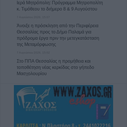
Ιερά Μητρόπολη: Πρόγραμμα Μητροπολίτη
κ. Τιμόθεου το διήμερο 8 & 9 Αυγούστου
7 Αυγούστου 2026, 15:07
Άνοιξε η πρόσκληση από την Περιφέρεια
Θεσσαλίας προς το Δήμο Παλαμά για
πρόδρομα έργα πριν την μετεγκατάσταση
της Μεταμόρφωσης
7 Αυγούστου 2026, 15:02
Στο ΠΠΑ Θεσσαλίας η προμήθεια και
τοποθέτηση νέας κερκίδας στο γήπεδο
Μασχολουρίου
7 Αυγούστου 2026, 14:46
Απορρίφθηκαν από τον εισαγγελέα του
Αρείου Πάγου οι αιτήσεις για την ανάσυρση
από το αρχείο της υπόθεσης των
τηλεφωνικών υποκλοπών
7 Αυγούστου 2026, 14:26
Επιχορηγήσεις 15.000 ευρώ από το Υπ.