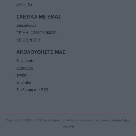
Φθιώτιδα
ΣΧΕΤΙΚΑ ΜΕ ΕΜΑΣ
Επικοινωνία
Γ.Ε.ΜΗ.: 129895403000
ΟΡΟΙ ΧΡΗΣΗΣ
ΑΚΟΛΟΥΘΗΣΤΕ ΜΑΣ
Facebook
Instagram
Twitter
YouTube
Συνδρομή στο RSS
Copyright © 2009 - 2026 Karditsalive.net. All rights reserved.
Κατασκευή ιστοσελίδων
Centiva