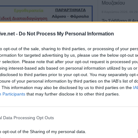
Μουζακίου
8 Αυγούστου 2026, 09:29
Το Σάββατο 8 Αυ
του Λεωνίδα Μη
ive.net -
Do Not Process My Personal Information
8 Αυγούστου 2026, 09:21
e-ΕΦΚΑ και ΔΥΠΑ
to opt-out of the sale, sharing to third parties, or processing of your per
ευρώ σε 58.370 
formation for targeted advertising by us, please use the below opt-out s
10 έως 14 Αυγο
r selection. Please note that after your opt-out request is processed y
eing interest-based ads based on personal information utilized by us or
8 Αυγούστου 2026, 09:12
disclosed to third parties prior to your opt-out. You may separately opt-
Ο Δήμος Σοφάδω
losure of your personal information by third parties on the IAB’s list of
τον Λεωνίδα Μπ
. This information may also be disclosed by us to third parties on the
IA
Λουτροπηγή
Participants
that may further disclose it to other third parties.
8 Αυγούστου 2026, 09:09
Το εβδομαδιαίο 
16/8) της Κινητ
l Data Processing Opt Outs
Μονάδας στην Π
o opt-out of the Sharing of my personal data.
8 Αυγούστου 2026, 08:22