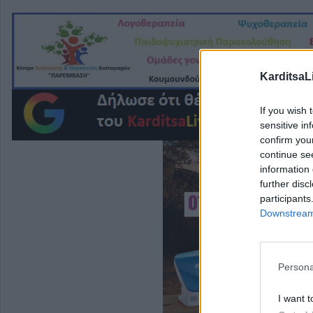
KarditsaL
If you wish 
sensitive in
confirm you
continue se
information 
further disc
participants
Downstream 
Persona
I want t