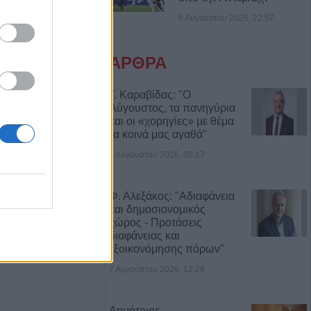
Ο Αύγουστος, τα
6 Αυγούστου 2026, 22:57
ι «χορηγίες» με
ας αγαθά"
ΑΡΘΡΑ
ες άρπαξαν
κό ποσό από
Γ. Καραβίδας: "Ο
Αύγουστος, τα πανηγύρια
και οι «χορηγίες» με θέμα
τα κοινά μας αγαθά"
 νέος
8 Αυγούστου 2026, 08:17
ο Δημοτικό
ου (+Φώτο)
Φ. Αλεξάκος: "Αδιαφάνεια
και δημοσιονομικός
δίτσας: Η no1
χώρος - Προτάσεις
διαφάνειας και
ινίσεις
εξοικονόμησης πόρων"
εξωτερικών
7 Αυγούστου 2026, 12:29
νά το σύστημα
Δημήτριος