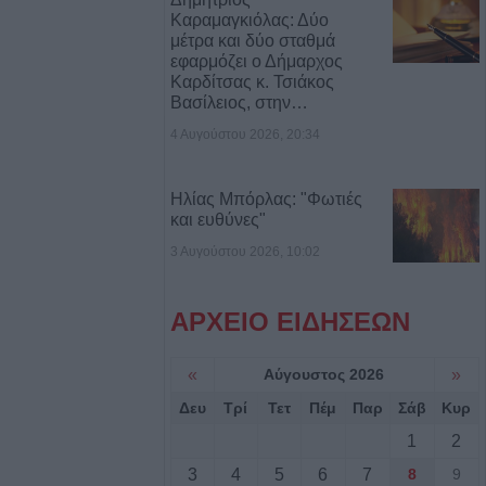
Καραμαγκιόλας: Δύο
ορθώσεις και
μέτρα και δύο σταθμά
τοιχείων από
εφαρμόζει ο Δήμαρχος
ύς
Καρδίτσας κ. Τσιάκος
Βασίλειος, στην…
ι στο Ζάρκο
4 Αυγούστου 2026, 20:34
ταμένες
Φώτο)
Ηλίας Μπόρλας: "Φωτιές
και ευθύνες"
: Ανοίγει ο
3 Αυγούστου 2026, 10:02
δύσεις 263,5
ΑΡΧΕΙΟ ΕΙΔΗΣΕΩΝ
3,58 εκατ. ευρώ
«
Αύγουστος 2026
»
ύχους για την
των
Δευ
Τρί
Τετ
Πέμ
Παρ
Σάβ
Κυρ
1
2
σφαιρική
3
4
5
6
7
8
9