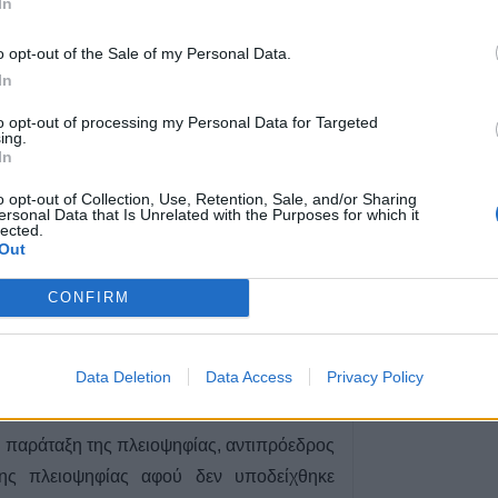
In
Γ. Καραβίδας: "
πανηγύρια και ο
 του Δημοτικού Συμβουλίου Παλαμά
o opt-out of the Sale of my Personal Data.
θέμα τα κοινά μ
ογή των μελών της Δημοτικής επιτροπής.
In
8 Αυγούστου 2026, 08:17
to opt-out of processing my Personal Data for Targeted
Λαμία: Απατεών
ing.
μεγάλο χρηματι
In
ηλικιωμένη
o opt-out of Collection, Use, Retention, Sale, and/or Sharing
7 Αυγούστου 2026, 21:19
ersonal Data that Is Unrelated with the Purposes for which it
lected.
Τοποθετήθηκε ο
Out
χλοοτάπητας στ
Γήπεδο Μουζακί
CONFIRM
7 Αυγούστου 2026, 20:56
Μονοτεχνική Καρ
Data Deletion
Data Access
Privacy Policy
επιλογή σε ανακα
εσωτερικών και 
χώρων!
 παράταξη της πλειοψηφίας, αντιπρόεδρος
7 Αυγούστου 2026, 20:48
ς πλειοψηφίας αφού δεν υποδείχθηκε
ΑΑΔΕ: Άνοιξε ξα