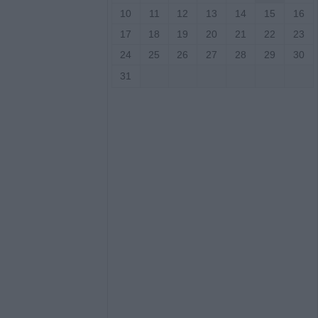
αργεί τα
10
11
12
13
14
15
16
στατευτικά γύρω
17
18
19
20
21
22
23
ικό χώρο μετά τον
ιριστή
24
25
26
27
28
29
30
31
γούστου η κηδεία
υ
ς: Το πλήρες
2ου
ύρου - Στο
εδονικού το
ρης
γούστου η κηδεία
Βρέκου
των Πολιτών: