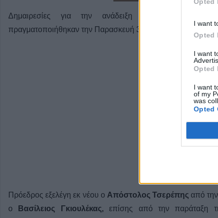
Opted 
Δημαιρεσίες για την ανάδειξη νέου προεδρείου
I want t
πραγματοποιήθηκαν την Παρασκευή 3 Ιουλίου, όπως και εκλ
Opted 
I want 
Advertis
Opted 
I want t
of my P
was col
Opted 
Πρόεδρος εξελέγη εκ νέου ο
Απόστολος Τσερέπης
από την
ο
Βασίλειος Γκιουλέκας,
επίσης από την παράταξη τη