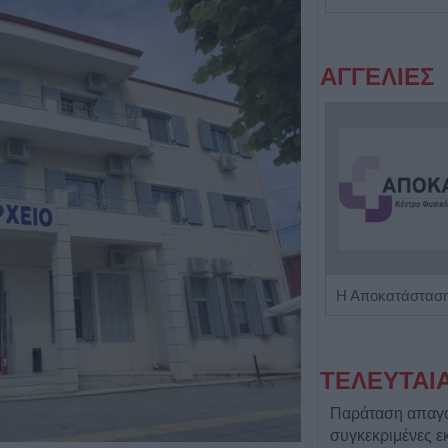
ΑΓΓΕΛΙΕΣ
Πωλείται μονοκατοικία τριών επιπέδων στο καταπράσινο Πευκόφυτο Καρδίτσας
ΤΕΛΕΥΤΑΙ
Παράταση απαγ
συγκεκριμένες ε