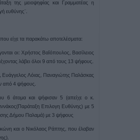
αξη της μειοψηφίας και Γραμματέας η
ΕΑΕ 2025 για δι
ή ευθύνης¨.
συμπληρώσεις σ
τους παραγωγο
7 Αυγούστου 2026, 20:45
Σφοδρό μπουρίν
 που είχε τα παρακάτω αποτελέσματα:
Τρικάλων – Εκτε
καταστροφές (+
γονται οι: Χρήστος Βαΐόπουλος, Βασίλειος
έχοντας λάβει όλοι 9 από τους 13 ψήφους.
7 Αυγούστου 2026, 19:51
Σχέδια Βελτίωσης
, Ευάγγελος Λόιας, Παναγιώτης Παλάσκας
δρόμος για επεν
εκατ. ευρώ
αν από 4 ψήφους.
7 Αυγούστου 2026, 19:41
ου 6 άτομα και ψήφισαν 5 (απείχε ο κ.
Καταβλήθηκαν 3
Γιαννάκος(Παράταξη Επιλογη Ευθύνης) με 5
σε 67.746 δικαιο
σης Δήμου Παλαμά) με 3 ψήφους
αγορά λιπασμά
7 Αυγούστου 2026, 19:35
ικώνη και ο Νικόλαος Ράπτης, που έλαβαν
Η Αγγλική Ποδο
ης).