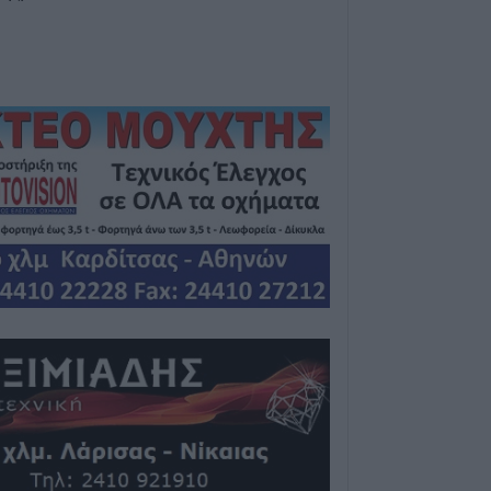
Ομοσπονδία κατ
τσιμεντένια προ
απ’ τον αγωνιστ
θάνατο ποδοσφα
7 Αυγούστου 2026, 19:30
Το Σάββατο 8 Αυ
της Μάχης Νίκο
7 Αυγούστου 2026, 19:18
Κύπελλο Ελλάδα
πρόγραμμα του 
προκριματικού γ
γήπεδο του Μακ
Αναγέννηση - Ά
7 Αυγούστου 2026, 18:41
Το Σάββατο 8 Αυ
της Αθανασίας 
7 Αυγούστου 2026, 18:20
Συμμαχία Υπέρ 