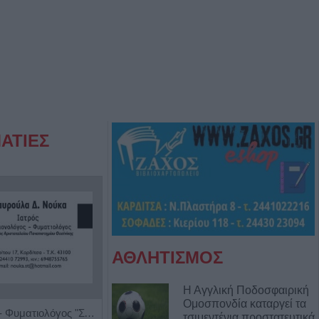
ΑΤΙΕΣ
ΑΘΛΗΤΙΣΜΟΣ
Η Αγγλική Ποδοσφαιρική
Ομοσπονδία καταργεί τα
Πνευμονολόγος - Φυματιολόγος "Σταυρούλα Δ. Νούκα"
Ειδική Παθολόγος 'Εξάρχου - Παπασπυροπούλου Ευαγγελία'
τσιμεντένια προστατευτικά