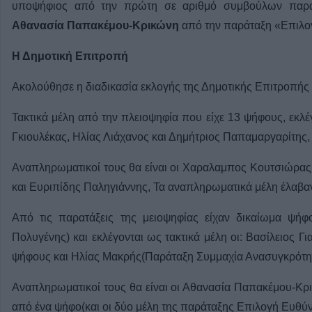
υποψήφιος από την πρώτη σε αριθμό συμβούλων παράτ
Αθανασία Παπακέμου-Κρικώνη
από την παράταξη «Επιλογ
Η Δημοτική Επιτροπή
Ακολούθησε η διαδικασία εκλογής της Δημοτικής Επιτροπής
Τακτικά μέλη από την πλειοψηφία που είχε 13 ψήφους, εκλέ
Γκιουλέκας, Ηλίας Λιάχανος και Δημήτριος Παπαμαργαρίτης, 
Αναπληρωματικοί τους θα είναι οι Χαραλαμπος Κουτσιώρας
και Ευριπίδης Παληγιάννης, Τα αναπληρωματικά μέλη έλαβ
Από τις παρατάξεις της μειοψηφίας είχαν δικαίωμα ψήφ
Πολυγένης) και εκλέγονται ως τακτικά μέλη οι: Βασίλειος 
ψήφους και Ηλίας Μακρής(Παράταξη Συμμαχία Ανασυγκρότη
Αναπληρωματικοί τους θα είναι οι Αθανασία Παπακέμου-Κρ
από ένα ψήφο(και οι δύο μέλη της παράταξης Επιλογή Ευθύν