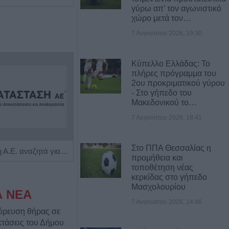
γύρω απ’ τον αγωνιστικό
χώρο μετά τον…
7 Αυγούστου 2026, 19:30
Κύπελλο Ελλάδας: Το
πλήρες πρόγραμμα του
2ου προκριματικού γύρου
- Στο γήπεδο του
Μακεδονικού το…
7 Αυγούστου 2026, 18:41
Στο ΠΠΑ Θεσσαλίας η
Η Αποκατάσταση Α.Ε. αναζητά για εργασία Νοσηλευτές και Βοηθούς Νοσηλευτές
Πωλείται μονοκατοικία τριών επιπέδων στο καταπράσινο Πευκόφυτο Καρδίτσας
προμήθεια και
τοποθέτηση νέας
κερκίδας στο γήπεδο
Μασχολουρίου
Α ΝΕΑ
7 Αυγούστου 2026, 14:46
όρευση θήρας σε
κτάσεις του Δήμου