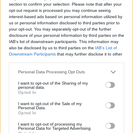
section to confirm your selection. Please note that after your
opt-out request is processed you may continue seeing
interest-based ads based on personal information utilized by
us or personal information disclosed to third parties prior to
Επιστήμη- Υγεία: Οι οικονομικές δυσκολίες
your opt-out. You may separately opt-out of the further
επιταχύνουν τη γνωστικ…
disclosure of your personal information by third parties on the
24 Ιουλίου 2026, 10:19
IAB’s list of downstream participants. This information may
also be disclosed by us to third parties on the
IAB’s List of
Downstream Participants
that may further disclose it to other
third parties.
Personal Data Processing Opt Outs
I want to opt-out of the Sharing of my
personal data.
Opted In
I want to opt-out of the Sale of my
Personal Data.
Opted In
I want to opt-out of processing my
Υγεία: Ο θόρυβος των δρόμων αυξάνει τον
Personal Data for Targeted Advertising.