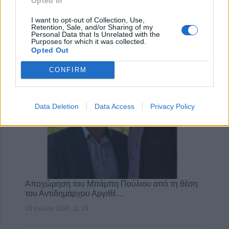
κίνδυνο εμφάνισης Πάρκινσ…
Opted In
21 Ιουλίου 2026, 10:18
I want to opt-out of Collection, Use,
Retention, Sale, and/or Sharing of my
Personal Data that Is Unrelated with the
Purposes for which it was collected.
Opted Out
CONFIRM
Data Deletion
Data Access
Privacy Policy
Αποχώρηση του Μπάμπη Πούλιου από τη θέση
του Αντιδημάρχου Αργιθέ…
20 Ιουλίου 2026, 11:29