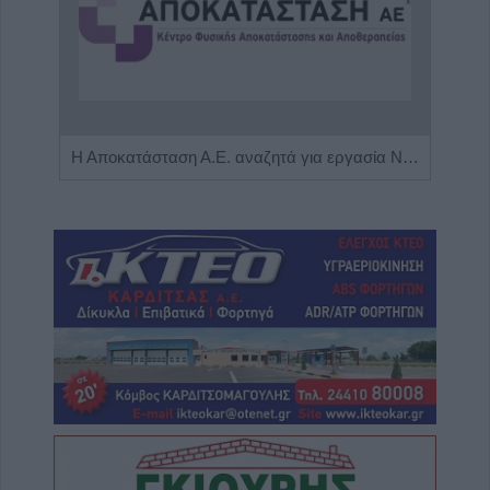
Πωλείται μονοκατοικία τριών επιπέδων στο καταπράσινο Πευκόφυτο Καρδίτσας
Η Αποκατάσταση Α.Ε. αναζητά για εργασία Νοσηλευτές και Βοηθούς Νοσηλευτές