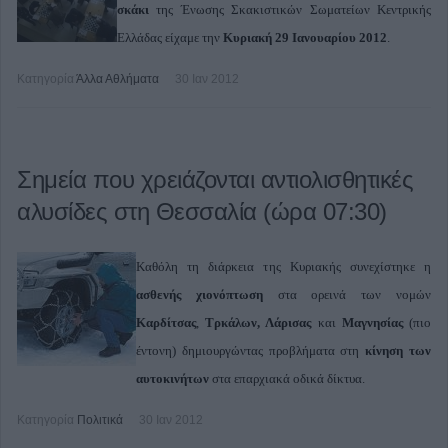
σκάκι
της Ένωσης Σκακιστικών Σωματείων Κεντρικής
Ελλάδας είχαμε την
Κυριακή 29 Ιανουαρίου 2012
.
Κατηγορία
Άλλα Αθλήματα
30 Ιαν 2012
Σημεία που χρειάζονται αντιολισθητικές
αλυσίδες στη Θεσσαλία (ώρα 07:30)
Καθόλη τη διάρκεια της Κυριακής συνεχίστηκε η
ασθενής χιονόπτωση
στα ορεινά των νομών
Καρδίτσας
,
Τρκάλων, Λάρισας
και
Μαγνησίας
(πιο
έντονη) δημιουργώντας προβλήματα στη
κίνηση των
αυτοκινήτων
στα επαρχιακά οδικά δίκτυα.
Κατηγορία
Πολιτικά
30 Ιαν 2012