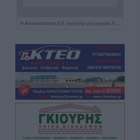
Πωλείται μονοκατοικία τριών επιπέδων στο καταπράσινο Πευκόφυτο Καρδίτσας
Η Αποκατάσταση Α.Ε. αναζητά για εργασία Νοσηλευτές και Βοηθούς Νοσηλευτές