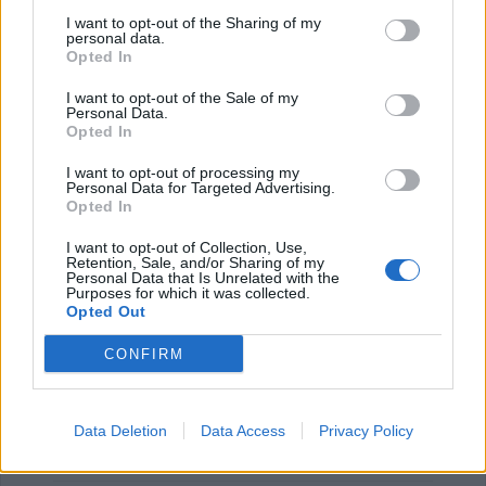
Επιστήμη- Υγεία: Οι οικονομικές δυσκολίες
I want to opt-out of the Sharing of my
personal data.
επιταχύνουν τη γνωστικ…
Opted In
24 Ιουλίου 2026, 10:19
I want to opt-out of the Sale of my
Personal Data.
Opted In
I want to opt-out of processing my
Personal Data for Targeted Advertising.
Opted In
I want to opt-out of Collection, Use,
Retention, Sale, and/or Sharing of my
Personal Data that Is Unrelated with the
Purposes for which it was collected.
Opted Out
CONFIRM
Υγεία: Ο θόρυβος των δρόμων αυξάνει τον
κίνδυνο εμφάνισης Πάρκινσ…
Data Deletion
Data Access
Privacy Policy
21 Ιουλίου 2026, 10:18