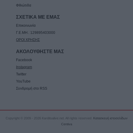
Φθιώτιδα
ΣΧΕΤΙΚΑ ΜΕ ΕΜΑΣ
Επικοινωνία
Γ.Ε.ΜΗ.: 129895403000
ΟΡΟΙ ΧΡΗΣΗΣ
ΑΚΟΛΟΥΘΗΣΤΕ ΜΑΣ
Facebook
Instagram
Twitter
YouTube
Συνδρομή στο RSS
Copyright © 2009 - 2026 Karditsalive.net. All rights reserved.
Κατασκευή ιστοσελίδων
Centiva