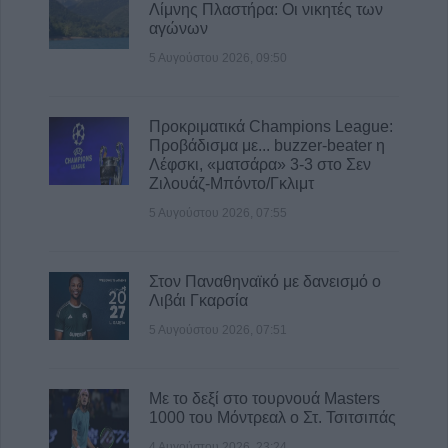
Λίμνης Πλαστήρα: Οι νικητές των
αγώνων
5 Αυγούστου 2026, 09:50
Προκριματικά Champions League:
Προβάδισμα με... buzzer-beater η
Λέφσκι, «ματσάρα» 3-3 στο Σεν
Ζιλουάζ-Μπόντο/Γκλιμτ
5 Αυγούστου 2026, 07:55
Στον Παναθηναϊκό με δανεισμό ο
Λιβάι Γκαρσία
5 Αυγούστου 2026, 07:51
Με το δεξί στο τουρνουά Masters
1000 του Μόντρεαλ ο Στ. Τσιτσιπάς
4 Αυγούστου 2026, 23:24