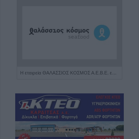
Η Αποκατάσταση Α.Ε. αναζητά για εργασία Νοσηλευτές και Βοηθούς Νοσηλευτές
Η εταιρεία ΘΑΛΑΣΣΙΟΣ ΚΟΣΜΟΣ Α.Ε.Β.Ε. επιθυμεί να προσλάβει Αποθηκάριο