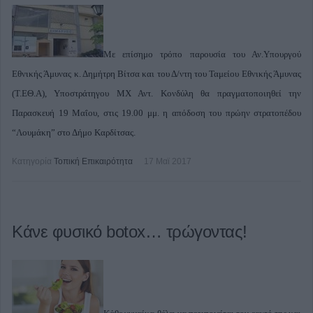
Με επίσημο τρόπο παρουσία του Αν.Υπουργού
Εθνικής Άμυνας κ. Δημήτρη Βίτσα και του Δ/ντη του Ταμείου Εθνικής Άμυνας
(Τ.ΕΘ.Α), Υποστράτηγου ΜΧ Αντ. Κονδύλη θα πραγματοποιηθεί την
Παρασκευή 19 Μαΐου, στις 19.00 μμ. η απόδοση του πρώην στρατοπέδου
“Λουμάκη” στο Δήμο Καρδίτσας.
Κατηγορία
Τοπική Επικαιρότητα
17 Μαϊ 2017
Κάνε φυσικό botox… τρώγοντας!