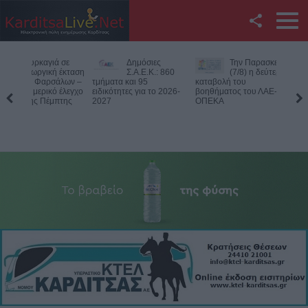
Facebook
Δημόσιες
Την Παρασκευή
Νεκρός
Twitter
Σ.Α.Ε.Κ.: 860
(7/8) η δεύτερη
75χρονος
τμήματα και 95
καταβολή του
αγροτική
ειδικότητες για το 2026-
βοηθήματος του ΛΑΕ-
περιοχή του Δομεν
YouTube
2027
ΟΠΕΚΑ
Πιθανό παθολογικό
Αναζήτηση
RSS
Επικοινωνία με το
KarditsaLive.Net