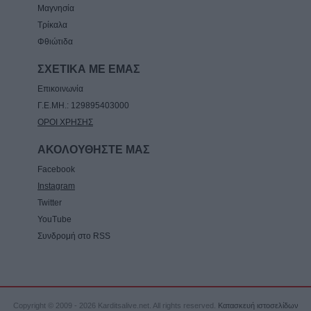
Μαγνησία
Τρίκαλα
Φθιώτιδα
ΣΧΕΤΙΚΑ ΜΕ ΕΜΑΣ
Επικοινωνία
Γ.Ε.ΜΗ.: 129895403000
ΟΡΟΙ ΧΡΗΣΗΣ
ΑΚΟΛΟΥΘΗΣΤΕ ΜΑΣ
Facebook
Instagram
Twitter
YouTube
Συνδρομή στο RSS
Copyright © 2009 - 2026 Karditsalive.net. All rights reserved.
Κατασκευή ιστοσελίδων