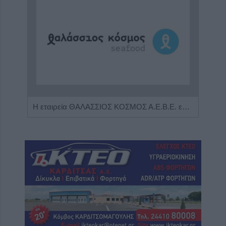
Η Αποκατάσταση Α.Ε. αναζητά για εργασία Νοσηλευτές και Βοηθούς Νοσηλευτές
Η εταιρεία ΘΑΛΑΣΣΙΟΣ ΚΟΣΜΟΣ Α.Ε.Β.Ε. επιθυμεί να προσλάβει Αποθηκάριο