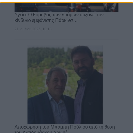
Υγεία: Ο θόρυβος των δρόμων αυξάνει τον
κίνδυνο εμφάνισης Πάρκινσ…
21 Ιουλίου 2026, 10:18
Αποχώρηση του Μπάμπη Πούλιου από τη θέση
του Αντιδημάρχου Αργιθέ…