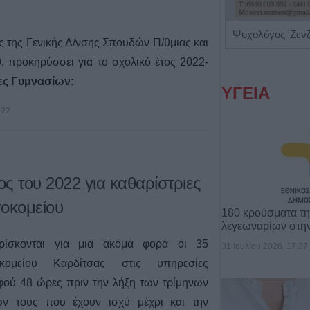
Ενδοκρινολόγος - Διαβητολόγος "Γεώργιος Νικ. Κατσούλης"
Ψυχολόγος 'Ζεν
 της Γενικής Δ/νσης Σπουδών Π/θμιας και
. προκηρύσσει για το σχολικό έτος 2022-
ες Γυμνασίων:
ΥΓΕΙΑ
022
ς του 2022 για καθαρίστριες
σοκομείου
180 κρούσματα τ
λεγεωναρίων στη
βρίσκονται για μια ακόμα φορά οι 35
31 Ιουλίου 2026, 17:37
κομείου Καρδίτσας στις υπηρεσίες
αφού 48 ώρες πριν την λήξη των τρίμηνων
ν τους που έχουν ισχύ μέχρι και την