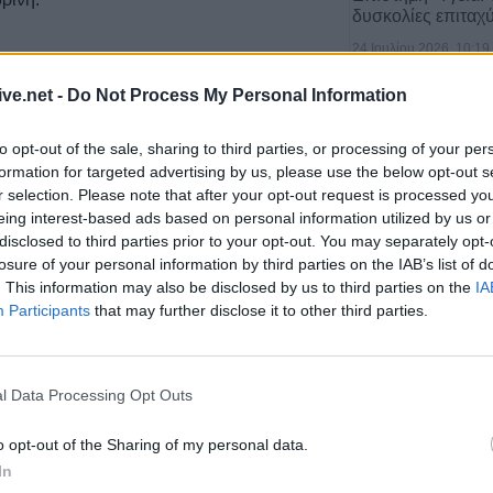
δυσκολίες επιταχ
24 Ιουλίου 2026, 10:19
ive.net -
Do Not Process My Personal Information
to opt-out of the sale, sharing to third parties, or processing of your per
ετικά rapid tests στην
formation for targeted advertising by us, please use the below opt-out s
υς Σοφάδες
r selection. Please note that after your opt-out request is processed y
eing interest-based ads based on personal information utilized by us or
disclosed to third parties prior to your opt-out. You may separately opt-
ατοληψίες
(Τετάρτη 28/09)
, που
losure of your personal information by third parties on the IAB’s list of
. This information may also be disclosed by us to third parties on the
IA
Ε. Καρδίτσας εντοπίστηκαν συνολικά
100
Υγεία: Ο θόρυβος
Participants
that may further disclose it to other third parties.
τον κίνδυνο εμφ
21 Ιουλίου 2026, 10:18
Σεπ 2022
l Data Processing Opt Outs
o opt-out of the Sharing of my personal data.
In
πρόγραμμα της πρεμιέρας