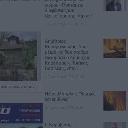
χώρος - Προτάσεις
διαφάνειας και
εξοικονόμησης πόρων"
7 Αυγούστου 2026, 12:29
Δημήτριος
Καραμαγκιόλας: Δύο
μέτρα και δύο σταθμά
εφαρμόζει ο Δήμαρχος
Καρδίτσας κ. Τσιάκος
Βασίλειος, στην…
4 Αυγούστου 2026, 20:34
Πωλείται μονοκατοικία τριών επιπέδων στο καταπράσινο Πευκόφυτο Καρδίτσας
Η Αποκατάσταση Α.Ε. αναζητά για εργασία Νοσηλευτές και Βοηθούς Νοσηλευτές
Ηλίας Μπόρλας: "Φωτιές
και ευθύνες"
3 Αυγούστου 2026, 10:02
Γ. Καραβίδας: