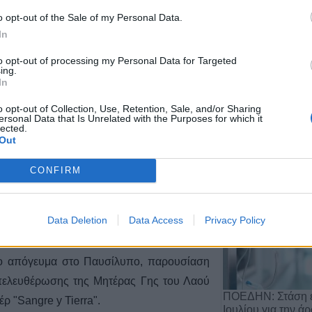
ακο 1-2 Οκτωβρίου
o opt-out of the Sale of my Personal Data.
In
τοποιήθηκε το πρόγραμμα της πρεμιέρας
to opt-out of processing my Personal Data for Targeted
ing.
 πρώτο Σαββατοκύριακο του Οκτωβρίου.
In
Αποχώρηση του 
2
o opt-out of Collection, Use, Retention, Sale, and/or Sharing
από τη θέση του 
ersonal Data that Is Unrelated with the Purposes for which it
lected.
Αργιθέ…
Out
20 Ιουλίου 2026, 11:29
CONFIRM
"Κάτω τα χέρια από τα
ώνες! 4ήμερο Αλληλεγγύης
Data Deletion
Data Access
Privacy Policy
το απόγευμα στο Παυσίλυπο, παρουσίαση
απελευθέρωσης της Μητέρας Γης του Λαού
ΠΟΕΔΗΝ: Στάση ε
ρ "Sangre y Tierra".
Ιουλίου για την ά