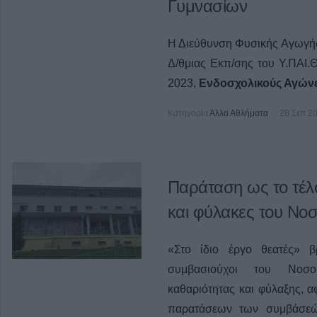
Γυμνασίων
Η Διεύθυνση Φυσικής Αγωγής
Δ/θμιας Εκπ/σης του Υ.ΠΑΙ.Θ
2023,
Ενδοσχολικούς Αγών
Κατηγορία
Άλλα Αθλήματα
28 Σεπ 2
Παράταση ως το τέλο
και φύλακες του Νο
«Στο ίδιο έργο θεατές» 
συμβασιούχοι του Νοσο
καθαριότητας και φύλαξης, 
παρατάσεων των συμβάσεώ