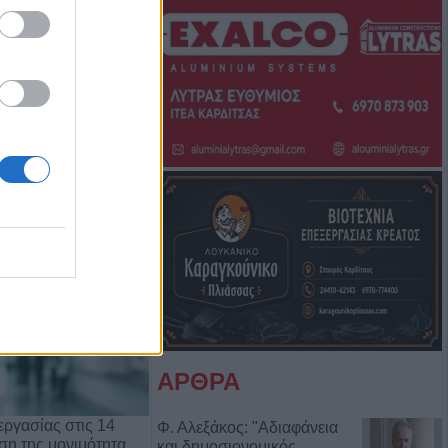
Μπάμπη Πούλιου
Αντιδημάρχου
ΑΡΘΡΑ
ργασίας στις 14
Φ. Αλεξάκος: "Αδιαφάνεια
ρση της μονιμότητα…
και δημοσιονομικός