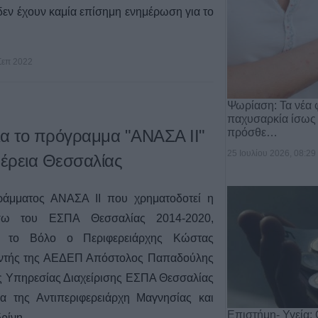
εν έχουν καμία επίσημη ενημέρωση για το
Σεπ 2022
Ψωρίαση: Τα νέα 
παχυσαρκία ίσως
πρόσθε…
για το πρόγραμμα "ΑΝΑΣΑ ΙΙ"
25 Ιουλίου 2026, 08:29
έρεια Θεσσαλίας
ράμματος ΑΝΑΣΑ ΙΙ που χρηματοδοτεί η
έσω του ΕΣΠΑ Θεσσαλίας 2014-2020,
 το Βόλο ο Περιφερειάρχης Κώστας
θυντής της ΑΕΔΕΠ Απόστολος Παπαδούλης
ής Υπηρεσίας Διαχείρισης ΕΣΠΑ Θεσσαλίας
α της Αντιπεριφερειάρχη Μαγνησίας και
Επιστήμη- Υγεία: 
ρίνη.