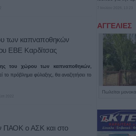
7 Ιουλίου 2026, 13:23
2
ΑΓΓΕΛΙΕΣ
ου των καπναποθηκών
του ΕΒΕ Καρδίτσας
ης του χώρου των καπναποθηκών,
εί το πρόβλημα φύλαξης, θα αναζητήσει το
Η Αποκατάσταση Α.Ε. αναζητά για εργασία Νοσηλευτές και Βοηθούς Νοσηλευτές
Σεπ 2022
ν ΠΑΟΚ ο ΑΣΚ και στο