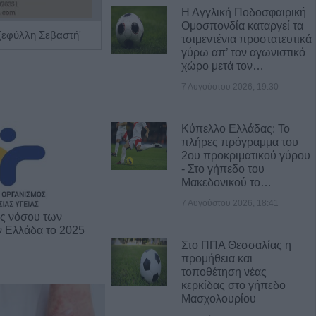
Η Αγγλική Ποδοσφαιρική
Ομοσπονδία καταργεί τα
ζεφύλλη Σεβαστή'
Ψυχίατρος - Ψυχοθεραπευτής 'Αποστολίκας Απόστολος'
τσιμεντένια προστατευτικά
γύρω απ’ τον αγωνιστικό
χώρο μετά τον…
7 Αυγούστου 2026, 19:30
Κύπελλο Ελλάδας: Το
πλήρες πρόγραμμα του
2ου προκριματικού γύρου
- Στο γήπεδο του
Μακεδονικού το…
7 Αυγούστου 2026, 18:41
ης νόσου των
ν Ελλάδα το 2025
Στο ΠΠΑ Θεσσαλίας η
προμήθεια και
τοποθέτηση νέας
κερκίδας στο γήπεδο
Μασχολουρίου