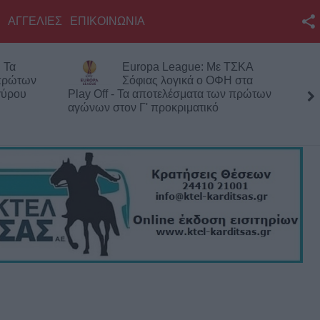
ΑΓΓΕΛΙΕΣ
ΕΠΙΚΟΙΝΩΝΙΑ
Facebook
 Τα
Europa League: Με ΤΣΚΑ
Twitter
 πρώτων
Σόφιας λογικά ο ΟΦΗ στα
γύρου
Play Off - Τα αποτελέσματα των πρώτων
YouTube
αγώνων στον Γ' προκριματικό
Αναζήτηση
RSS
Επικοινωνία με το
KarditsaLive.Net