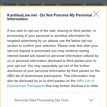
Ενόψει του τελικού αγώνα ποδοσφαίρου κυπέλλου
Ελλάδας, που θα διεξαχθεί το Σάββατο 25 Μαΐου 2024 και
KarditsaLive.net -
Do Not Process My Personal
ώρα 20:30 στο Πανθεσσαλικό Στάδιο Βόλου, μεταξύ των
Information
ομάδων «ΠΑΝΑΘΗΝΑΙΚΟΣ – ΑΡΗΣ», από τη Γενική
If you wish to opt-out of the sale, sharing to third parties, or
Περιφερειακή Αστυνομική Διεύθυνση Θεσσαλίας
processing of your personal or sensitive information for
ανακοινώνεται
ότι, σύμφωνα με απόφαση της
targeted advertising by us, please use the below opt-out
Διεύθυνσης Αστυνομίας Μαγνησίας,
θα διακοπεί
section to confirm your selection. Please note that after your
opt-out request is processed you may continue seeing
προσωρινά η κυκλοφορία
των οχημάτων, από
ώρα
interest-based ads based on personal information utilized by
16:00
της 25-05-2024 μέχρι και την αποχώρηση των
us or personal information disclosed to third parties prior to
διαπιστευμένων από την αθλητική εγκατάσταση:
your opt-out. You may separately opt-out of the further
disclosure of your personal information by third parties on the
Κατηγορία
Μαγνησία
24 Μαϊ 2024
IAB’s list of downstream participants. This information may
also be disclosed by us to third parties on the
IAB’s List of
Downstream Participants
that may further disclose it to other
third parties.
Personal Data Processing Opt Outs