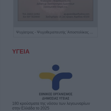
ος'
Ψυχίατρος - Ψυχοθεραπευτής 'Αποστολίκας Απόστολος'
Ειδι
ΥΓΕΙΑ
180 κρούσματα της νόσου των λεγεωναρίων
στην Ελλάδα το 2025