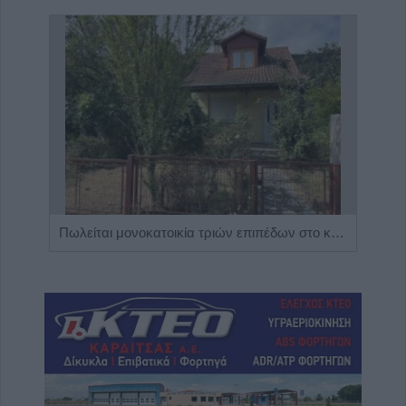
Η Αποκατάσταση Α.Ε. αναζητά για εργασία Νοσηλευτές και Βοηθούς Νοσηλευτές
Πωλείται μονοκατοικία τριών επιπέδων στο καταπράσινο Πευκόφυτο Καρδίτσας