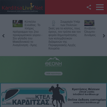
Facebook
Κύπελλο
Συμμαχία Υπέρ
Υπό έλεγχο η
Twitter
Ελλάδας: Το
των Πολιτών:
φωτιά σε
πλήρες
Σκιές για το κόστος, τους
δύσβατο σημείο στον
πρόγραμμα του 2ου
όρους, τον τρόπο και τον
Όλυμπο – Παραμένουν οι
YouTube
προκριματικού γύρου -
φορέα δημοπράτησης
δυνάμεις στο σημείο
Στο γήπεδο του
των κολυμβητικών
Μακεδονικού το
δεξαμενών της
Αναζήτηση
Αναγέννηση - Άρης
Περιφερειακής Αρχής
Κουρέτα
RSS
Επικοινωνία με το
KarditsaLive.Net