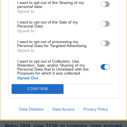
I want to opt-out of the Sharing of my
personal data.
Opted In
I want to opt-out of the Sale of my
Personal Data.
Opted In
I want to opt-out of processing my
Personal Data for Targeted Advertising.
Opted In
I want to opt-out of Collection, Use,
Retention, Sale, and/or Sharing of my
ΣΥΡΙΖΑ - ΠΣ: Εγκαίνια εκλογικού
Personal Data that Is Unrelated with the
Purposes for which it was collected.
περιπτέρου στην Καρδίτσα
Opted Out
CONFIRM
Με το βλέμμα στραμμένο στην εκλογική αναμέτρηση των
ευρωεκλογών της 9ης Ιουνίου, η Νομαρχιακή Επιτροπή
Data Deletion
Data Access
Privacy Policy
Καρδίτσας του ΣΥΡΙΖΑ -Προοδευτική Συμμαχία,
εγκαινιάζει το εκλογικό της περίπτερο,
το Σάββατο 25
Μαΐου 2024, ώρα 12:00 το μεσημέρι, στην κεντρική