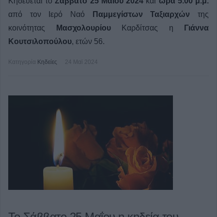
Κηδεύεται το
Σάββατο 25 Μαΐου 2024
και
ώρα 5.00 μ.μ.
από τον Ιερό Ναό
Παμμεγίστων Ταξιαρχών
της
κοινότητας
Μασχολουρίου
Καρδίτσας η
Γιάννα
Κουτσιλοπούλου
, ετών 56.
Κατηγορία
Κηδείες
24 Μαϊ 2024
Το Σάββατο 25 Μαΐου η κηδεία του