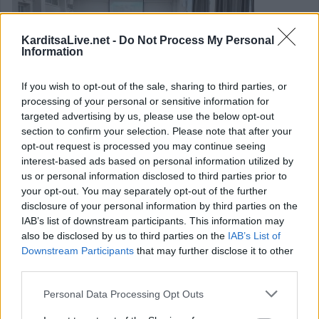
KarditsaLive.net -
Do Not Process My Personal
Information
If you wish to opt-out of the sale, sharing to third parties, or
processing of your personal or sensitive information for
targeted advertising by us, please use the below opt-out
section to confirm your selection. Please note that after your
opt-out request is processed you may continue seeing
interest-based ads based on personal information utilized by
Ενημέρωση μαθητών του 2ου ΓΕΛ
us or personal information disclosed to third parties prior to
your opt-out. You may separately opt-out of the further
Καρδίτσας για τις Στρατιωτικές Σχολές
disclosure of your personal information by third parties on the
IAB’s list of downstream participants. This information may
Την Δευτέρα 20/10/2025 και κατά τη διάρκεια της 6ης και
also be disclosed by us to third parties on the
IAB’s List of
Downstream Participants
that may further disclose it to other
7ης διδακτικής ώρας, οι μαθητές της Β΄ και Γ΄ Λυκείου του
third parties.
σχολείου μας ενημερώθηκαν για τον τρόπο λειτουργίας
Personal Data Processing Opt Outs
των Στρατιωτικών Σχολών Ευελπίδων & Σχολής Μονίμων
Υπαξιωματικών, αλλά και τις συνθήκες φοίτησης σε αυτές.