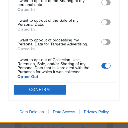
I want to opt-out of the Sharing of my
personal data.
Opted In
Κατηγορία
Εκδηλώσεις
22 Οκτ 2025
I want to opt-out of the Sale of my
Personal Data.
Opted In
I want to opt-out of processing my
Έναρξη
Προηγούμενο
1
2
3
4
Personal Data for Targeted Advertising.
Opted In
5
6
Επόμενο
Τέλος
Σελίδα 3 από 6
I want to opt-out of Collection, Use,
Retention, Sale, and/or Sharing of my
Personal Data that Is Unrelated with the
Purposes for which it was collected.
Opted Out
ΕΠΑΓΓΕΛΜΑΤΙΕΣ ΥΓΕΙΑΣ
CONFIRM
Data Deletion
Data Access
Privacy Policy