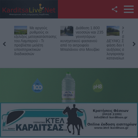
Facebook
Διάθεση 1.800
Χ.
Σίσκος Α.
Twitter
νεοσσών και 235
Παπαδημήτριου
Βασίλειος
γεννητόρων
(Πρόεδρος
ηλίθιοι"
κυνηγετικού φασιανού
ΔΕΥΑΚ): Στην παρούσα
YouTube
από το εκτροφείο
φάση δεν θα υπάρξουν
Μπαλάνου στο Μουζάκι
αυξήσεις στους
λογαριασμούς των
Αναζήτηση
καταναλωτών
RSS
Επικοινωνία με το
KarditsaLive.Net