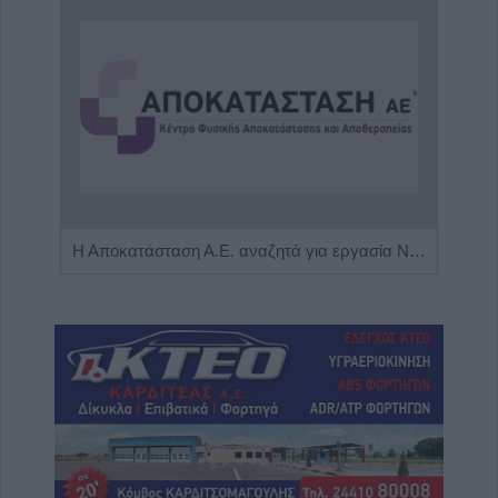
Πωλείται μονοκατοικία τριών επιπέδων στο καταπράσινο Πευκόφυτο Καρδίτσας
Η Αποκατάσταση Α.Ε. αναζητά για εργασία Νοσηλευτές και Βοηθούς Νοσηλευτές