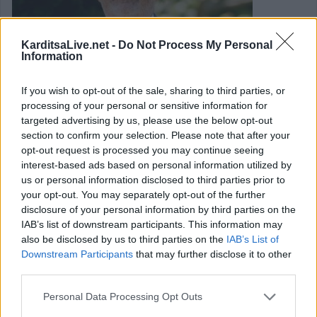
KarditsaLive.net -
Do Not Process My Personal
Information
If you wish to opt-out of the sale, sharing to third parties, or
processing of your personal or sensitive information for
targeted advertising by us, please use the below opt-out
section to confirm your selection. Please note that after your
Άρθρο-παρέμβαση του Δημάρχου
opt-out request is processed you may continue seeing
interest-based ads based on personal information utilized by
Σοφάδων, Δημοσθένη Κατσή
us or personal information disclosed to third parties prior to
your opt-out. You may separately opt-out of the further
Επάγγελμα: γεωργός. Έτσι γράφει η ταυτότητά μου. Και
disclosure of your personal information by third parties on the
IAB’s list of downstream participants. This information may
είμαι περήφανος γι’ αυτό.
also be disclosed by us to third parties on the
IAB’s List of
Downstream Participants
that may further disclose it to other
Κατηγορία
Πολιτικά
11 Δεκ 2025
third parties.
Personal Data Processing Opt Outs