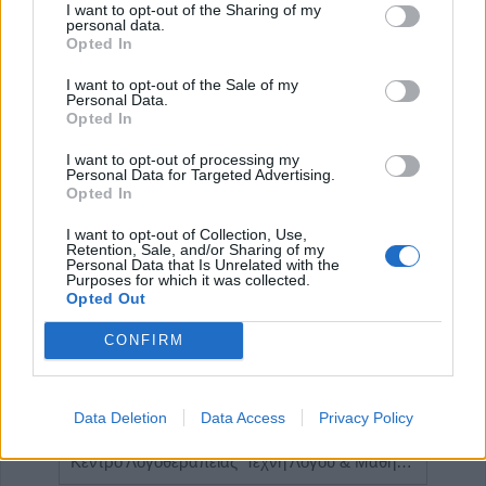
I want to opt-out of the Sharing of my
personal data.
Έναρξη
Προηγούμενο
1
2
3
…
Opted In
Επόμενο
Τέλος
Σελίδα 1 από 7
I want to opt-out of the Sale of my
Personal Data.
Opted In
I want to opt-out of processing my
ΕΠΑΓΓΕΛΜΑΤΙΕΣ ΥΓΕΙΑΣ
Personal Data for Targeted Advertising.
Opted In
I want to opt-out of Collection, Use,
Retention, Sale, and/or Sharing of my
Personal Data that Is Unrelated with the
Purposes for which it was collected.
Opted Out
CONFIRM
Data Deletion
Data Access
Privacy Policy
Ειδικός Γαστρεντερολόγος - Ηπατολόγος "Γεώργιος Μάνθος"
Κέντρο Λογοθεραπείας 'Τέχνη Λόγου & Μάθησης'