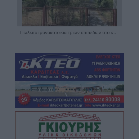
Η Αποκατάσταση Α.Ε. αναζητά για εργασία Νοσηλευτές και Βοηθούς Νοσηλευτές
Πωλείται μονοκατοικία τριών επιπέδων στο καταπράσινο Πευκόφυτο Καρδίτσας