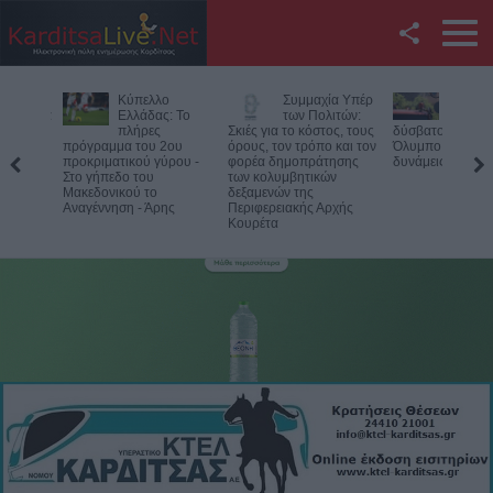
Facebook
Κύπελλο
Συμμαχία Υπέρ
Υπό έλεγχο η
Twitter
Ελλάδας: Το
των Πολιτών:
φωτιά σε
πλήρες
Σκιές για το κόστος, τους
δύσβατο σημείο στον
όγραμμα του 2ου
όρους, τον τρόπο και τον
Όλυμπο – Παραμένουν οι
Χι
YouTube
οκριματικού γύρου -
φορέα δημοπράτησης
δυνάμεις στο σημείο
αν
ο γήπεδο του
των κολυμβητικών
λι
κεδονικού το
δεξαμενών της
Αναζήτηση
αγέννηση - Άρης
Περιφερειακής Αρχής
Κουρέτα
RSS
Επικοινωνία με το
KarditsaLive.Net