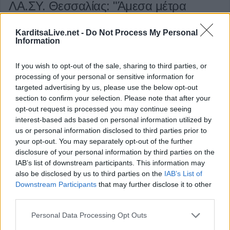
ΛΑ.ΣΥ. Θεσσαλίας: "Άμεσα μέτρα
προστασίας της ανθρώπινης ζωής και
KarditsaLive.net -
Do Not Process My Personal
περιουσίας και των δημόσιων
Information
υποδομών απ’ τα καιρικά φαινόμενα,
If you wish to opt-out of the sale, sharing to third parties, or
από περιφέρεια, κυβέρνηση και δήμους"
processing of your personal or sensitive information for
targeted advertising by us, please use the below opt-out
section to confirm your selection. Please note that after your
Με μια τετρασέλιδη ανακοίνωσή της η Περιφερειακή Αρχή
opt-out request is processed you may continue seeing
Θεσσαλίας, εν΄ όψει εκδήλωσης επικίνδυνων καιρικών
interest-based ads based on personal information utilized by
φαινομένων την Πέμπτη 4-12-25 και μέχρι το Σάββατο 6-
us or personal information disclosed to third parties prior to
your opt-out. You may separately opt-out of the further
12-25, αντί να ενημερώσει για το ποια μέτρα έχει πάρει για
disclosure of your personal information by third parties on the
την αντιμετώπιση αυτών των επικίνδυνων φαινομένων,
IAB’s list of downstream participants. This information may
απευθύνει προς τους πολίτες, ένα κάλεσμα σχεδόν
also be disclosed by us to third parties on the
IAB’s List of
Downstream Participants
that may further disclose it to other
αποκλειστικής «ατομικής ευθύνης» για την προστασία
third parties.
τους, αφού ούτε αντιπλημμυρικά έργα έγιναν, ούτε
στελεχώθηκαν με μόνιμο προσωπικό και εξοπλίσθηκαν με
Personal Data Processing Opt Outs
ανάλογα τεχνικά μέσα οι υπηρεσίες (τεχνικές, πολιτικής