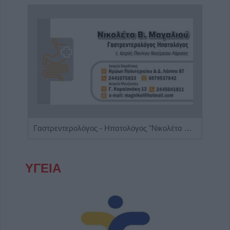
Ενδοκρινολόγος - Διαβητολόγος "Γεώργιος Νικ. Κατσούλης"
Γαστρεντερολόγος - Ηπατολόγος "Νικολέτα Β. Μαγαλιού"
ΥΓΕΙΑ