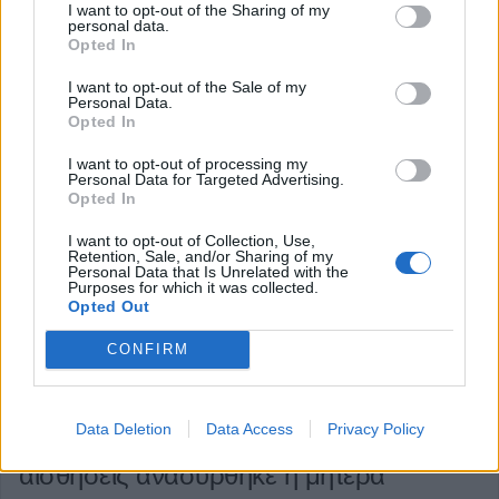
I want to opt-out of the Sharing of my
personal data.
προστασίας, κλπ.) της περιφέρειας και των δήμων.
Opted In
Κατηγορία
Θεσσαλία
03 Δεκ 2025
I want to opt-out of the Sale of my
Personal Data.
Opted In
I want to opt-out of processing my
Personal Data for Targeted Advertising.
Opted In
I want to opt-out of Collection, Use,
Retention, Sale, and/or Sharing of my
Personal Data that Is Unrelated with the
Purposes for which it was collected.
Opted Out
CONFIRM
Κέρκυρα: Μητέρα και κόρη έπεσαν σε
Data Deletion
Data Access
Privacy Policy
ποτάμι με το αυτοκίνητό τους - Χωρίς
αισθήσεις ανασύρθηκε η μητέρα