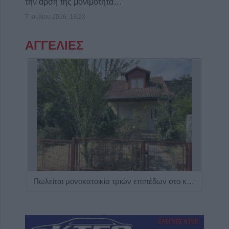
την άρση της μονιμότητα…
7 Ιουλίου 2026, 13:23
ΑΓΓΕΛΙΕΣ
Η Αποκατάσταση Α.Ε. αναζητά για εργασία Νοσηλευτές και Βοηθούς Νοσηλευτές
Πωλείται μονοκατοικία τριών επιπέδων στο καταπράσινο Πευκόφυτο Καρδίτσας