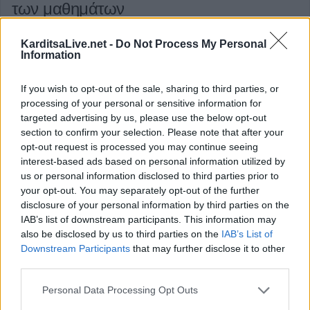
των μαθημάτων
KarditsaLive.net -
Do Not Process My Personal
Με απόφαση της υπουργού Παιδείας, Θρησκευμάτων και
Information
Αθλητισμού, Σοφίας Ζαχαράκη ορίζεται ως ημερομηνία
λήξης των μαθημάτων του διδακτικού έτους 2024-2025:
If you wish to opt-out of the sale, sharing to third parties, or
processing of your personal or sensitive information for
Κατηγορία
Επικαιρότητα
01 Απρ 2025
targeted advertising by us, please use the below opt-out
section to confirm your selection. Please note that after your
opt-out request is processed you may continue seeing
interest-based ads based on personal information utilized by
us or personal information disclosed to third parties prior to
your opt-out. You may separately opt-out of the further
Έναρξη
Προηγούμενο
1
2
3
4
disclosure of your personal information by third parties on the
IAB’s list of downstream participants. This information may
5
6
Επόμενο
Τέλος
Σελίδα 2 από 6
also be disclosed by us to third parties on the
IAB’s List of
Downstream Participants
that may further disclose it to other
third parties.
ΕΠΑΓΓΕΛΜΑΤΙΕΣ ΥΓΕΙΑΣ
Personal Data Processing Opt Outs