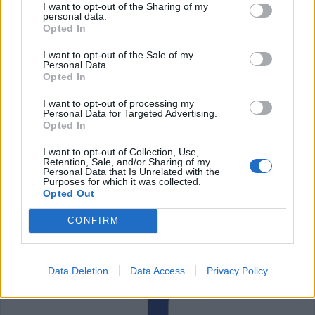
I want to opt-out of the Sharing of my
personal data.
Opted In
I want to opt-out of the Sale of my
Personal Data.
Opted In
I want to opt-out of processing my
Personal Data for Targeted Advertising.
Opted In
I want to opt-out of Collection, Use,
Διαιτολόγος - Διατροφολόγος "Νικόλαος Ι. Ντελής"
Παιδοψυχίατρος "Ευθαλία Τζίλα"
Retention, Sale, and/or Sharing of my
Personal Data that Is Unrelated with the
Purposes for which it was collected.
Opted Out
ΥΓΕΙΑ
CONFIRM
Data Deletion
Data Access
Privacy Policy