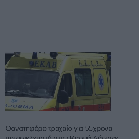
Θανατηφόρο τροχαίο για 55χρονο
μοτοσικλετιστή στην Καρυά Λάρισας