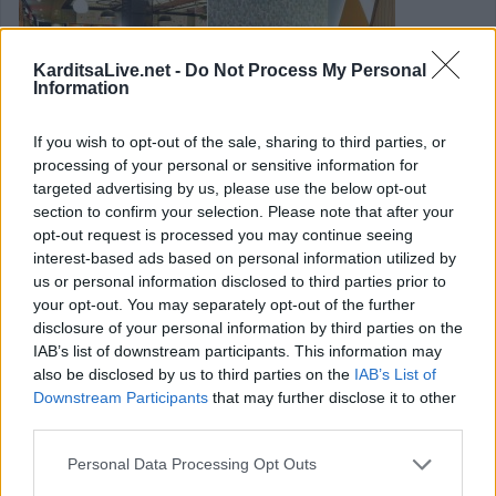
KarditsaLive.net -
Do Not Process My Personal
Information
If you wish to opt-out of the sale, sharing to third parties, or
processing of your personal or sensitive information for
targeted advertising by us, please use the below opt-out
section to confirm your selection. Please note that after your
opt-out request is processed you may continue seeing
interest-based ads based on personal information utilized by
Wander Mamas x Fashion City Outlet: Η
us or personal information disclosed to third parties prior to
your opt-out. You may separately opt-out of the further
μουσικοκινητική συνεχίζεται με ακόμη
disclosure of your personal information by third parties on the
μία ξεχωριστή συνάντηση
IAB’s list of downstream participants. This information may
also be disclosed by us to third parties on the
IAB’s List of
Κατηγορία
Ανακοινώσεις
31 Ιουλ 2026
Downstream Participants
that may further disclose it to other
third parties.
Με χαμόγελα, μουσική και όμορφες στιγμές σύνδεσης
Personal Data Processing Opt Outs
πραγματοποιήθηκε την
Τρίτη 21 Ιουλίου
η πρώτη