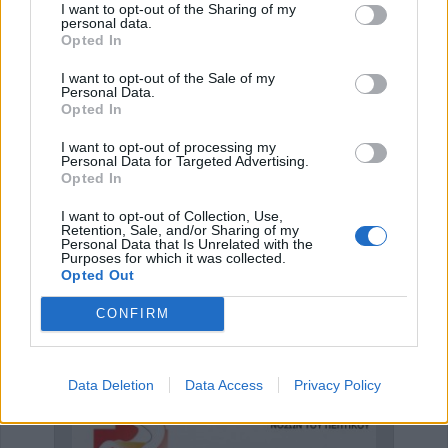
καλοκαιρινή συνάντηση μουσικοκινητικής των
Wander
I want to opt-out of the Sharing of my
personal data.
Mamas
στο Fashion City Outlet, χαρίζοντας σε βρέφη και
Opted In
γονείς μια ξεχωριστή βιωματική εμπειρία.
I want to opt-out of the Sale of my
Personal Data.
Opted In
Συνδρομή σε αυτήν την τροφοδοσία RSS
I want to opt-out of processing my
Personal Data for Targeted Advertising.
Opted In
Έναρξη
Προηγούμενο
1
2
3
4
I want to opt-out of Collection, Use,
Retention, Sale, and/or Sharing of my
Personal Data that Is Unrelated with the
…
Επόμενο
Τέλος
Σελίδα 2 από 476
Purposes for which it was collected.
Opted Out
CONFIRM
ΕΠΑΓΓΕΛΜΑΤΙΕΣ ΥΓΕΙΑΣ
Data Deletion
Data Access
Privacy Policy