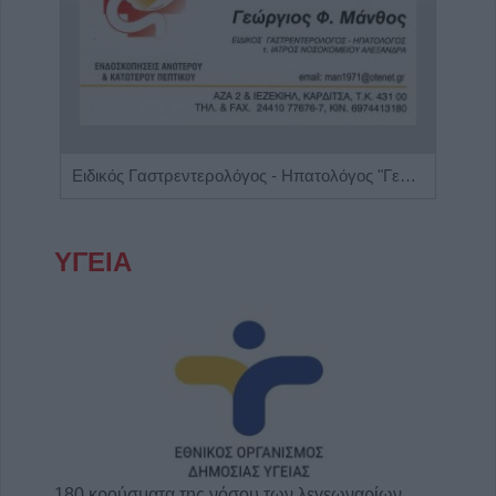
Ψυχίατρος - Ψυχοθεραπευτής 'Αποστολίκας Απόστολος'
Ειδικός Γαστρεντερολόγος - Ηπατολόγος "Γεώργιος Μάνθος"
ΥΓΕΙΑ
180 κρούσματα της νόσου των λεγεωναρίων