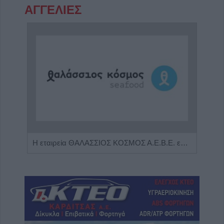
ΑΓΓΕΛΙΕΣ
Πωλείται μονοκατοικία τριών επιπέδων στο καταπράσινο Πευκόφυτο Καρδίτσας
Η εταιρεία ΘΑΛΑΣΣΙΟΣ ΚΟΣΜΟΣ Α.Ε.Β.Ε. επιθυμεί να προσλάβει Αποθηκάριο