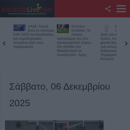
Facebook
οιξε
Κύπελλο
Συμμαχία Υπέρ
Υπό έλεγ
Twitter
σύστημα
Ελλάδας: Το
των Πολιτών:
φωτιά σε
θώσεις
πλήρες
Σκιές για το κόστος, τους
δύσβατο 
πρόγραμμα του 2ου
όρους, τον τρόπο και τον
στον Όλυμπο –
YouTube
ς
προκριματικού γύρου -
φορέα δημοπράτησης
Παραμένουν οι δυ
Στο γήπεδο του
των κολυμβητικών
στο σημείο
Μακεδονικού το
δεξαμενών της
Αναζήτηση
Αναγέννηση - Άρης
Περιφερειακής Αρχής
Κουρέτα
RSS
Επικοινωνία με το
Σάββατο, 06 Δεκεμβρίου
KarditsaLive.Net
2025