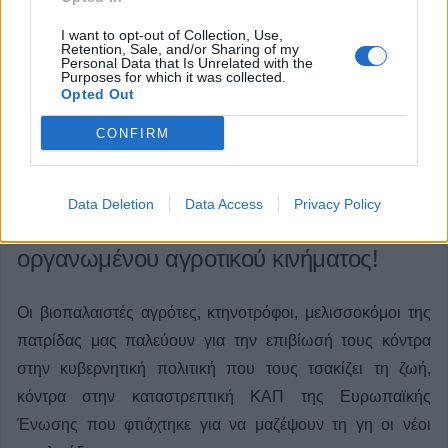
I want to opt-out of Collection, Use,
Retention, Sale, and/or Sharing of my
Personal Data that Is Unrelated with the
Purposes for which it was collected.
Opted Out
CONFIRM
Σωματείο Συνταξιούχων ΙΚΑ Π.Ε.
Data Deletion
Data Access
Privacy Policy
Καρδίτσας: Νίκη στον αγώνα του
οργανωμένου αγροτικού κινήματος!
Οι βιοπαλαιστές αγρότες, κτηνοτρόφοι, μελισσοκόμοι της
πατρίδας μας παλεύουν για την επιβίωσή τους κόντρα
στην κυβερνητική πολιτική που τους τσακίζει τη ζωή,
κόντρα στην καταστρεπτική ΚΑΠ της Ευρωπαϊκής
Ένωσης που φτιάχτηκε για να μαζέψουν τη γη οι νέοι