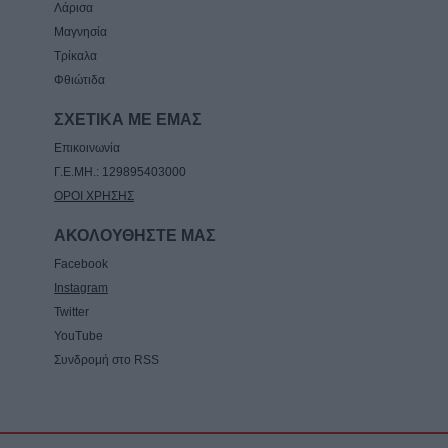
Λάρισα
Σφοδρό μπουρίνι στο Ζάρκο Τρικάλων –
Μαγνησία
Εκτεταμένες καταστροφές (+Φώτο)
Τρίκαλα
7 Αυγούστου 2026, 19:51
Φθιώτιδα
ΣΧΕΤΙΚΑ ΜΕ ΕΜΑΣ
Επικοινωνία
Γ.Ε.ΜΗ.: 129895403000
ΟΡΟΙ ΧΡΗΣΗΣ
ΑΚΟΛΟΥΘΗΣΤΕ ΜΑΣ
Facebook
Instagram
Twitter
YouTube
Συνδρομή στο RSS