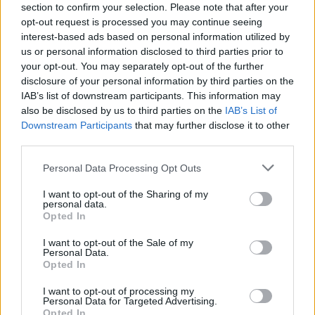
Φ. Στάθης: Πιστοποιήθηκαν όλα τα
section to confirm your selection. Please note that after your
opt-out request is processed you may continue seeing
όργανα των παιδικών χαρών του Δήμου
interest-based ads based on personal information utilized by
us or personal information disclosed to third parties prior to
Μουζακίου, απομένει η πιστοποίηση
your opt-out. You may separately opt-out of the further
λειτουργίας
disclosure of your personal information by third parties on the
IAB’s list of downstream participants. This information may
also be disclosed by us to third parties on the
IAB’s List of
Η εργολαβία αποκατάστασης των
26 παιδικών χαρών
Downstream Participants
that may further disclose it to other
στο Δήμου Μουζακίου
έχει ολοκληρωθεί και ταυτόχρονα
third parties.
έχουν λάβει την απαραίτητη πιστοποίηση, από ανεξάρτητο
Personal Data Processing Opt Outs
φορέα, όλα τα όργανα που εμπεριέχονται σε αυτές,
I want to opt-out of the Sharing of my
personal data.
Κατηγορία
Τοπική Επικαιρότητα
06 Δεκ 2025
Opted In
I want to opt-out of the Sale of my
Personal Data.
Opted In
I want to opt-out of processing my
Personal Data for Targeted Advertising.
Opted In