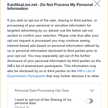
KarditsaLive.net -
Do Not Process My Personal
Οικοδόμοι Καρδίτσας: Ψήφισμα
Information
στήριξης του αγώνα των αγροτών του
If you wish to opt-out of the sale, sharing to third parties, or
μπλόκου Ε65
processing of your personal or sensitive information for
targeted advertising by us, please use the below opt-out
Χαιρετίζου τους χιλιάδες αγρότες και κτηνοτρόφους του
section to confirm your selection. Please note that after your
opt-out request is processed you may continue seeing
νομού Καρδίτσας που βγήκαν, για μια φορά ακόμα, στους
interest-based ads based on personal information utilized by
δρόμους του αγώνα, διεκδικώντας αγωνιστικά την
us or personal information disclosed to third parties prior to
ικανοποίηση αιτημάτων που αφορούν στην ίδια την
your opt-out. You may separately opt-out of the further
disclosure of your personal information by third parties on the
επιβίωσή τους.
IAB’s list of downstream participants. This information may
also be disclosed by us to third parties on the
IAB’s List of
Κατηγορία
Αγροτικά
09 Δεκ 2025
Downstream Participants
that may further disclose it to other
third parties.
Personal Data Processing Opt Outs
I want to opt-out of the Sharing of my
personal data.
Opted In