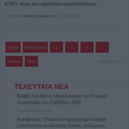
ΚΤΕΛ, λόγω των αγροτικών κινητοποιήσεων.
Κατηγορία
Τοπική Επικαιρότητα
09 Δεκ 2025
Έναρξη
Προηγούμενο
1
2
3
…
Επόμενο
Τέλος
Σελίδα 1 από 7
ΤΕΛΕΥΤΑΙΑ ΝΕΑ
Βλάβη στο δίκτυο υδροδότησης του Παλαμά
το μεσημέρι του Σαββάτου (8/8)
8 Αυγούστου 2026, 12:34
Λυκαβηττός: Πτώμα σε προχωρημένη σήψη
εντοπίστηκε κοντά στους Αγίους Ισιδώρους