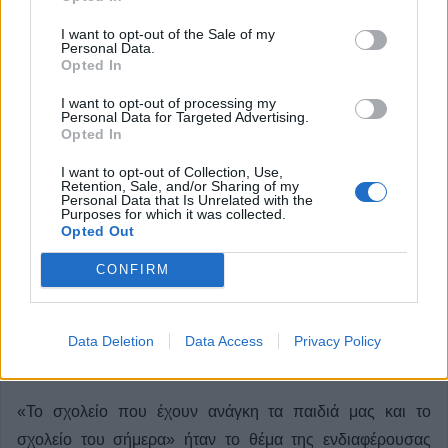
I want to opt-out of the Sale of my
Personal Data.
Opted In
I want to opt-out of processing my
Personal Data for Targeted Advertising.
Opted In
I want to opt-out of Collection, Use,
Retention, Sale, and/or Sharing of my
Personal Data that Is Unrelated with the
Purposes for which it was collected.
Μ. Σιώκος: Κυρίαρχο πρόβλημα των
Opted Out
σχολείων η έλλειψη εκπαιδευτικών –
CONFIRM
ενδιαφέρουσα εκδήλωση της Ένωση
Συλλόγων Γονέων και Κηδεμόνων
Data Deletion
Data Access
Privacy Policy
Δήμου Καρδίτσας (+Φωτο +Βίντεο)
«Το σχολείο που έχουν ανάγκη τα παιδιά μας και το
σχολείο του σήμερα» ήταν το θέμα της ενδιαφέρουσας