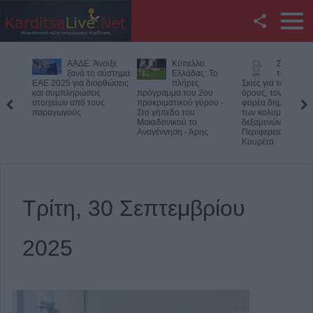
Facebook
οιξε
Κύπελλο
Συμμαχία Υπέρ
Υπό έλεγ
Twitter
σύστημα
Ελλάδας: Το
των Πολιτών:
φωτιά σε
ρθώσεις
πλήρες
Σκιές για το κόστος, τους
δύσβατο
πρόγραμμα του 2ου
όρους, τον τρόπο και τον
στον Όλυμπο –
YouTube
ς
προκριματικού γύρου -
φορέα δημοπράτησης
Παραμένουν οι δυ
Στο γήπεδο του
των κολυμβητικών
στο σημείο
Μακεδονικού το
δεξαμενών της
Αναζήτηση
Αναγέννηση - Άρης
Περιφερειακής Αρχής
Κουρέτα
RSS
Επικοινωνία με το
Τρίτη, 30 Σεπτεμβρίου
KarditsaLive.Net
2025