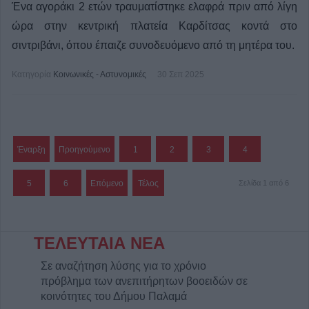
Ένα αγοράκι 2 ετών τραυματίστηκε ελαφρά πριν από λίγη
ώρα στην κεντρική πλατεία Καρδίτσας κοντά στο
σιντριβάνι, όπου έπαιζε συνοδευόμενο από τη μητέρα του.
Κατηγορία
Κοινωνικές - Αστυνομικές
30 Σεπ 2025
Έναρξη
Προηγούμενο
1
2
3
4
5
6
Επόμενο
Τέλος
Σελίδα 1 από 6
ΤΕΛΕΥΤΑΙΑ ΝΕΑ
Σε αναζήτηση λύσης για το χρόνιο
πρόβλημα των ανεπιτήρητων βοοειδών σε
κοινότητες του Δήμου Παλαμά