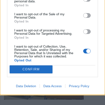
personal data.
Τσιάκος, στην ειδική συνεδρίαση λογοδοσίας για το 2024
Opted In
το απόγευμα της Τρίτης (30/9), ευχαριστώντας παράλληλα
I want to opt-out of the Sale of my
συνεργάτες και στελεχιακό δυναμικό του Δήμου και
Personal Data.
Opted In
τονίζοντας ότι η Δημοτική Αρχή με σχέδιο και με συνέπεια
υπηρετεί τον δημότη.
I want to opt-out of processing my
Personal Data for Targeted Advertising.
Opted In
Κατηγορία
Τοπική Επικαιρότητα
30 Σεπ 2025
I want to opt-out of Collection, Use,
Retention, Sale, and/or Sharing of my
Personal Data that Is Unrelated with the
Purposes for which it was collected.
Opted Out
CONFIRM
Data Deletion
Data Access
Privacy Policy