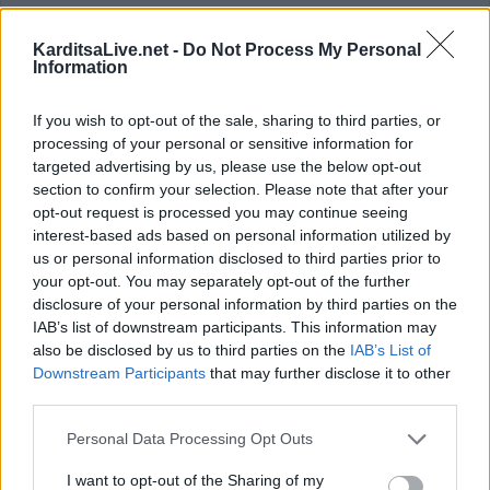
KarditsaLive.net -
Do Not Process My Personal
Information
If you wish to opt-out of the sale, sharing to third parties, or
processing of your personal or sensitive information for
targeted advertising by us, please use the below opt-out
section to confirm your selection. Please note that after your
opt-out request is processed you may continue seeing
interest-based ads based on personal information utilized by
us or personal information disclosed to third parties prior to
Απολογισμός από τον Β. Τσιάκο:
your opt-out. You may separately opt-out of the further
disclosure of your personal information by third parties on the
Σημαντικό έργο σε όλους τους τομείς
IAB’s list of downstream participants. This information may
παρήχθη από τον Δήμο το 2024
also be disclosed by us to third parties on the
IAB’s List of
Downstream Participants
that may further disclose it to other
third parties.
Για παραγωγή έργου σε όλους τους τομείς, παρά τις
Personal Data Processing Opt Outs
δυσκολίες που παρουσιάστηκαν, κυρίως από τις
θεομηνίες, μίλησε ο δήμαρχος Καρδίτσας Βασίλης
I want to opt-out of the Sharing of my