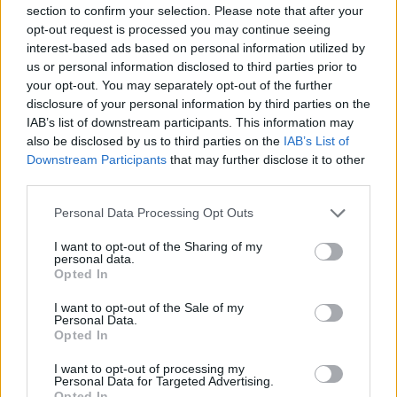
section to confirm your selection. Please note that after your
2007-2008.
opt-out request is processed you may continue seeing
interest-based ads based on personal information utilized by
Αυτή θα είναι, κατά την ICAC, η μεγαλύτερη μείωση παγκόσμιων
us or personal information disclosed to third parties prior to
αποθεμάτων βαμβακιού τα τελευταία 8 χρόνια, οφειλόμενη στην κάμψη κατά
your opt-out. You may separately opt-out of the further
disclosure of your personal information by third parties on the
5% της παγκόσμιας παραγωγής του προϊόντος - 22,2 εκατ. τόνοι κατά την
IAB’s list of downstream participants. This information may
τρέχουσα περίοδο, έναντι 23,4 εκατ. την περασμένη και 26,03 εκατ. την
also be disclosed by us to third parties on the
IAB’s List of
προπερασμένη, αλλά και στην ελαφρά άνοδο κατά 2,5% της παγκόσμιας
Downstream Participants
that may further disclose it to other
third parties.
κατανάλωσης βαμβακιού.
Personal Data Processing Opt Outs
Ο συνδυασμός μειωμένης παραγωγής, αυξημένης ζήτησης και αισθητής
κάμψης των παγκόσμιων αποθεμάτων, οδηγούν τώρα την ICAC στο
I want to opt-out of the Sharing of my
personal data.
συμπέρασμα ότι, οι διεθνείς τιμές του βαμβακιού θα κινηθούν περαιτέρω
Opted In
ανοδικά και η μέση τιμή του δείκτη Cotton A Index στο Λίβερπουλ εκτιμάται
I want to opt-out of the Sale of my
ότι θα διαμορφωθεί κατά την τρέχουσα εμπορική περίοδο
στα 69
Personal Data.
Opted In
αμερικανικά σεντς η λίμπρα
, έναντι 61,20 σεντς της μέσης τιμής του δείκτη
την προηγούμενη εμπορική περίοδο.
I want to opt-out of processing my
Personal Data for Targeted Advertising.
Opted In