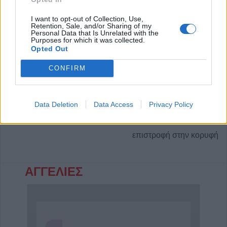
Τελευταία τροποποίηση στις9 Δεκεμβρίου 2009, 15:11
I want to opt-out of Collection, Use,
Retention, Sale, and/or Sharing of my
Personal Data that Is Unrelated with the
Purposes for which it was collected.
Opted Out
Κοινοποιήστε αυτό το άρθρο
CONFIRM
Data Deletion
Data Access
Privacy Policy
επιστροφή στην κορυφή
ΑΓΓΕΛΙΕΣ