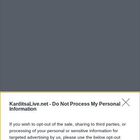
Με βάση τις νεώτερες εκτιμήσεις της ICAC, τα παγκόσμια αποθέματα
KarditsaLive.net -
Do Not Process My Personal
Information
βαμβακιού στο τέλος της τρέχουσας εμπορικής περιόδου θα είναι μειωμένα
κατά 13%, σε σύγκριση με εκείνα στο τέλος της προηγουμένης περιόδου,
If you wish to opt-out of the sale, sharing to third parties, or
φθάνοντας στα 10,7 εκατ. τόνους, έναντι 12,3 εκατ. τόνων στα τέλη της
processing of your personal or sensitive information for
εμπορικής περιόδου 2008-2009 και 12,03 εκατ. τόνων στα τέλη της περιόδου
targeted advertising by us, please use the below opt-out