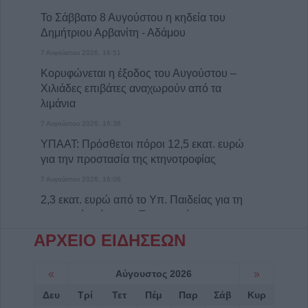
Το Σάββατο 8 Αυγούστου η κηδεία του
Δημήτριου Αρβανίτη - Αδάμου
7 Αυγούστου 2026, 16:51
Κορυφώνεται η έξοδος του Αυγούστου –
Χιλιάδες επιβάτες αναχωρούν από τα
λιμάνια
7 Αυγούστου 2026, 16:36
ΥΠΑΑΤ: Πρόσθετοι πόροι 12,5 εκατ. ευρώ
για την προστασία της κτηνοτροφίας
7 Αυγούστου 2026, 16:06
2,3 εκατ. ευρώ από το Υπ. Παιδείας για τη
φοιτητική στέγη στο Πανεπιστήμιο
Θεσσαλίας
ΑΡΧΕΙΟ ΕΙΔΗΣΕΩΝ
7 Αυγούστου 2026, 15:39
Υπεγράφη η σύμβαση του έργου για την
«
Αύγουστος 2026
»
αποκατάσταση ζημιών στο οδικό δίκτυο των
Δευ
Τρί
Τετ
Πέμ
Παρ
Σάβ
Κυρ
Τ.Κ. Βραγκιανών, Στεφανιάδας, Καρυάς,