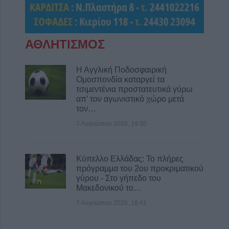
Την Κυριακή 9 Αυγούστου η κηδεία του
Αθανάσιου Λαζαρίδη
9 Αυγούστου 2026, 08:05
ΑΘΛΗΤΙΣΜΟΣ
Υψηλός κίνδυνος πυρκαγιάς την Κυριακή
(9/8) σε μεγάλο τμήμα του ν. Καρδίτσας και
της υπόλοιπης Θεσσαλίας
Η Αγγλική Ποδοσφαιρική
Ομοσπονδία καταργεί τα
8 Αυγούστου 2026, 22:58
τσιμεντένια προστατευτικά γύρω
απ’ τον αγωνιστικό χώρο μετά
Ανασύρθηκε χωρίς τις αισθήσεις του
τον…
ηλικιωμένος από πηγάδι σε οικισμό της
Αλεξανδρούπολης
7 Αυγούστου 2026, 19:30
8 Αυγούστου 2026, 21:54
Χ. Παπαδημήτριου (Πρόεδρος ΔΕΥΑΚ): Στην
Κύπελλο Ελλάδας: Το πλήρες
παρούσα φάση δεν θα υπάρξουν αυξήσεις
πρόγραμμα του 2ου προκριματικού
στους λογαριασμούς των καταναλωτών
γύρου - Στο γήπεδο του
Μακεδονικού το…
8 Αυγούστου 2026, 21:15
7 Αυγούστου 2026, 18:41
Σίσκος Α. Βασίλειος: "Οι ηλίθιοι"
8 Αυγούστου 2026, 20:55