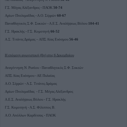
Γ.Σ. Μέγας Αλέξανδρος - ΠΑΟΚ
50-74
Αρίων Πτολεμαΐδας - Α.Ο. Σέρρών
60-67
Παναθλητικός Σ.Φ. Συκεών - Α.Ε.Σ. Αναλήψεως Βόλου
104-41
Γ.Σ. Ηρακλής - Γ.Σ. Κομοτηνή
66-52
Α.Σ. Τιτάνες Δράμας – ΑΠΣ Αίας Ευόσμου
56-46
Η επόμενη αγωνιστική (8η) στις 6 Δεκεμβρίου
Αναγέννηση Ν. Ρυσίου - Παναθλητικός Σ.Φ. Συκεών
ΑΠΣ Αίας Ευόσμου - ΑΕ Πυλαίας
Α.Ο. Σέρρών - Α.Σ. Τιτάνες Δράμας
Αρίων Πτολεμαΐδας - Γ.Σ. Μέγας Αλέξανδρος
Α.Ε.Σ. Αναλήψεως Βόλου - Γ.Σ. Ηρακλής
Γ.Σ. Κομοτηνή - Α.Σ. Φίλιππος Β.
Α.Ο. Απόλλων Καρδίτσας - ΠΑΟΚ