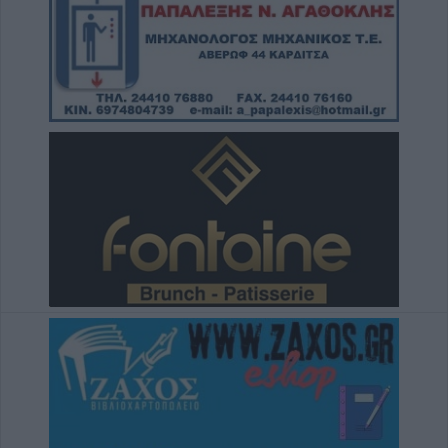
μέθη
9 Αυγούστου 2026, 10:27
Διάθεση 1.800 νεοσσών και 235
γεννητόρων κυνηγετικού φασιανού από το
εκτροφείο Μπαλάνου στο Μουζάκι
9 Αυγούστου 2026, 09:38
Από τη Γη στη Σελήνη: Το κομμάτι πύραυλου
που προσέκρουσε στη Σελήνη γίνεται χρυσή
ευκαιρία μελέτης για ειδικούς επιστήμονες
9 Αυγούστου 2026, 09:31
Για ό,τι κι αν ψάχνεις, συνεργείο αυτοκινήτων
“Βούζας” και έχεις τη λύση!
9 Αυγούστου 2026, 09:14
Υπ. Μεταφορών: Οριστική λύση στο ζήτημα
των πινακίδων κυκλοφορίας - Ποιές αλλαγές
θα γίνουν
9 Αυγούστου 2026, 08:17