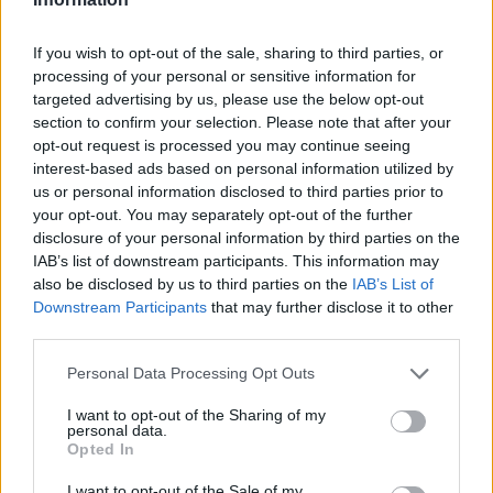
Άγγιξε του 40 βαθμούς Κελσίου ο
υδράργυρος την Κυριακή (9/8)
If you wish to opt-out of the sale, sharing to third parties, or
processing of your personal or sensitive information for
9 Αυγούστου 2026, 18:58
targeted advertising by us, please use the below opt-out
Πυρκαγιά στο Νέο Μοναστήρι - Σηκώθηκαν
section to confirm your selection. Please note that after your
αεροσκάφη, επιχειρούν επίγειες δυνάμεις
opt-out request is processed you may continue seeing
interest-based ads based on personal information utilized by
9 Αυγούστου 2026, 18:38
us or personal information disclosed to third parties prior to
Πύλη: Αυτοκίνητο τυλίχθηκε στις φλόγες
your opt-out. You may separately opt-out of the further
9 Αυγούστου 2026, 18:08
disclosure of your personal information by third parties on the
IAB’s list of downstream participants. This information may
Θύμα των γκράφιτι το άγαλμα της
also be disclosed by us to third parties on the
IAB’s List of
αγρότισσας μάνας στην πλατεία Πλαστήρα
Downstream Participants
that may further disclose it to other
(+Φωτο)
third parties.
9 Αυγούστου 2026, 17:49
Personal Data Processing Opt Outs
Ιερά Μητρόπολη: Πρόγραμμα Μητροπολίτη
κ. Τιμόθεου το διήμερο 10-11 Αυγούστου
I want to opt-out of the Sharing of my
personal data.
9 Αυγούστου 2026, 16:14
Opted In
Παράταση έως τις 9 Νοεμβρίου για το έργο
I want to opt-out of the Sale of my