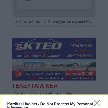
Πωλείται μονοκατοικία τριών επιπέδων στο καταπράσινο Πευκόφυτο Καρδίτσας
Η Αποκατάσταση Α.Ε. αναζητά για εργασία Νοσηλευτές και Βοηθούς Νοσηλευτές
ΤΕΛΕΥΤΑΙΑ ΝΕΑ
Απεβίωσε στα 74 ο ηθοποιός Νίκος
Καλογερόπουλος
KarditsaLive.net -
Do Not Process My Personal
9 Αυγούστου 2026, 20:16
Information