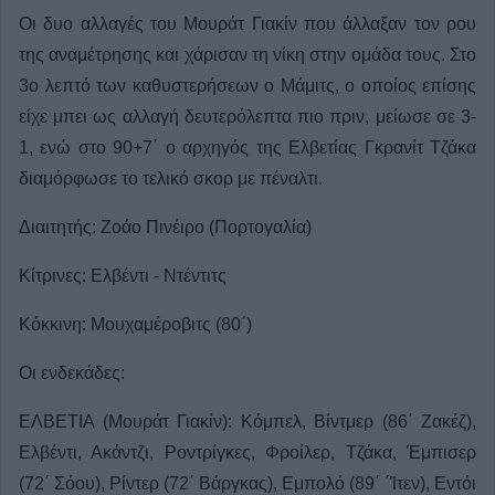
Οι δυο αλλαγές του Μουράτ Γιακίν που άλλαξαν τον ρου
της αναμέτρησης και χάρισαν τη νίκη στην ομάδα τους. Στο
3ο λεπτό των καθυστερήσεων ο Μάμιτς, ο οποίος επίσης
είχε μπει ως αλλαγή δευτερόλεπτα πιο πριν, μείωσε σε 3-
1, ενώ στο 90+7΄ ο αρχηγός της Ελβετίας Γκρανίτ Τζάκα
διαμόρφωσε το τελικό σκορ με πέναλτι.
Διαιτητής: Ζοάο Πινέιρο (Πορτογαλία)
Κίτρινες: Ελβέντι - Ντέντιτς
Κόκκινη: Μουχαμέροβιτς (80΄)
Οι ενδεκάδες:
EΛΒΕΤΙΑ (Μουράτ Γιακίν): Κόμπελ, Βίντμερ (86΄ Ζακέζ),
Ελβέντι, Ακάντζι, Ροντρίγκες, Φροίλερ, Τζάκα, Έμπισερ
(72΄ Σόου), Ρίντερ (72΄ Βάργκας), Εμπολό (89΄ ΄Ίτεν), Εντόι