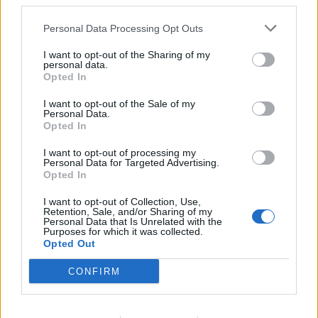
third parties.
Personal Data Processing Opt Outs
Παιδίατρος - Νεογνολόγος "Κάριν Αδάμου - Kraaijenbrink"
Πνευμονολόγος - Φυματιολόγος "Σταυρούλα Δ. Νούκα"
Ειδι
I want to opt-out of the Sharing of my
personal data.
Opted In
ΑΓΓΕΛΙΕΣ
I want to opt-out of the Sale of my
Personal Data.
Opted In
I want to opt-out of processing my
Personal Data for Targeted Advertising.
Opted In
I want to opt-out of Collection, Use,
Retention, Sale, and/or Sharing of my
Personal Data that Is Unrelated with the
Purposes for which it was collected.
Opted Out
CONFIRM
Πωλείται μονοκατοικία τριών επιπέδων στο καταπράσινο Πευκόφυτο Καρδίτσας
Η Αποκατάσταση Α.Ε. αναζητά για εργασία Νοσηλευτές και Βοηθούς Νοσηλευτές