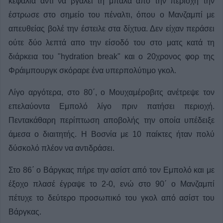
κεφαλιά αντί να βγάλει τη μπάλα από την περιοχή την
έστρωσε στο σημείο του πέναλτι, όπου ο Μανζαμπί με
απευθείας βολέ την έστειλε στα δίχτυα. Δεν είχαν περάσει
ούτε δύο λεπτά απο την είσοδό του στο ματς κατά τη
διάρκεια του "hydration break" και ο 20χρονος φορ της
Φράιμπουργκ σκόραρε ένα υπερπολύτιμο γκολ.
Λίγο αργότερα, στο 80΄, ο Μουχαμέροβιτς ανέτρεψε τον
επελαύοντα Εμπολό λίγο πριν πατήσει περιοχή.
Πεντακάθαρη περίπτωση αποβολής την οποία υπέδειξε
άμεσα ο διαιτητής. Η Βοσνία με 10 παίκτες ήταν πολύ
δύσκολό πλέον να αντιδράσει.
Στο 86΄ ο Βάργκας πήρε την ασίστ από τον Εμπολό και με
έξοχο πλασέ έγραψε το 2-0, ενώ στο 90΄ ο Μανζαμπί
πέτυχε το δεύτερο προσωπικό του γκολ από ασίστ του
Βάργκας.