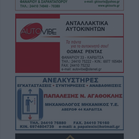
“Take a break…. μ’ έναν απολαυστικό king
coffee!”
8 Αυγούστου 2026, 12:22
Συλλυπητήριο μήνυμα της Ν.Ε. ΣΥΡΙΖΑ-ΠΣ
Καρδίτσας για την απώλεια του Λεωνίδα
Μητρίτσα
8 Αυγούστου 2026, 12:04
Την Κυριακή 9 Αυγούστου η κηδεία της
Βαΐας Κανέλη
8 Αυγούστου 2026, 11:39
Προσωρινή διακοπή νερού από τη ΔΕΥΑΚ
λόγω βλάβης στο κέντρο της Καρδίτσας
8 Αυγούστου 2026, 11:27
Τρίκαλα: Στα 1.352 μέτρα, δημιουργήθηκε
ένας μοναδικός χώρος αναψυχής στο
υψηλότερο χωριό της Θεσσαλίας, το Στεφάνι
8 Αυγούστου 2026, 10:34