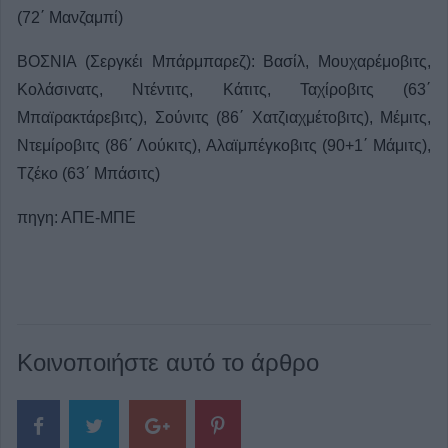
(72΄ Μανζαμπί)
ΒΟΣΝΙΑ (Σεργκέι Μπάρμπαρεζ): Βασίλ, Μουχαρέμοβιτς,
Κολάσινατς, Ντέντιτς, Κάτιτς, Ταχίροβιτς (63΄
Μπαϊρακτάρεβιτς), Σούνιτς (86΄ Χατζιαχμέτοβιτς), Μέμιτς,
Ντεμίροβιτς (86΄ Λούκιτς), Αλαϊμπέγκοβιτς (90+1΄ Μάμιτς),
Τζέκο (63΄ Μπάσιτς)
πηγη: ΑΠΕ-ΜΠΕ
Κοινοποιήστε αυτό το άρθρο