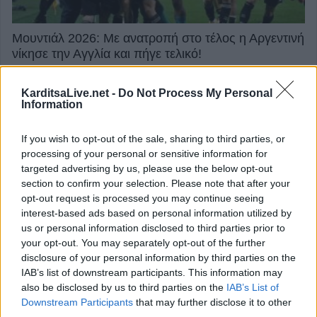
Μουντιάλ 2026: Με ανατροπή στο τέλος η Αργεντινή
νίκησε την Αγγλία και πήγε τελικό!
16 Ιουλίου 2026, 00:09
KarditsaLive.net -
Do Not Process My Personal
Information
επιστροφή στην κορυφή
If you wish to opt-out of the sale, sharing to third parties, or
processing of your personal or sensitive information for
ΕΠΑΓΓΕΛΜΑΤΙΕΣ ΥΓΕΙΑΣ
targeted advertising by us, please use the below opt-out
section to confirm your selection. Please note that after your
opt-out request is processed you may continue seeing
interest-based ads based on personal information utilized by
us or personal information disclosed to third parties prior to
your opt-out. You may separately opt-out of the further
disclosure of your personal information by third parties on the
IAB’s list of downstream participants. This information may
also be disclosed by us to third parties on the
IAB’s List of
Downstream Participants
that may further disclose it to other