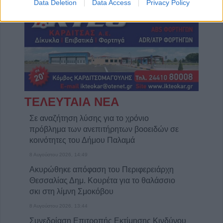
Data Deletion
Data Access
Privacy Policy
ΤΕΛΕΥΤΑΙΑ ΝΕΑ
Σε αναζήτηση λύσης για το χρόνιο
πρόβλημα των ανεπιτήρητων βοοειδών σε
κοινότητες του Δήμου Παλαμά
8 Αυγούστου 2026, 14:49
Ακυρώθηκε απόφαση του Περιφερειάρχη
Θεσσαλίας Δημ. Κουρέτα για το θαλάσσιο
σκι στη λίμνη Σμοκόβου
8 Αυγούστου 2026, 13:44
Συνεδρίαση Επιτροπής Εκτίμησης Κινδύνου