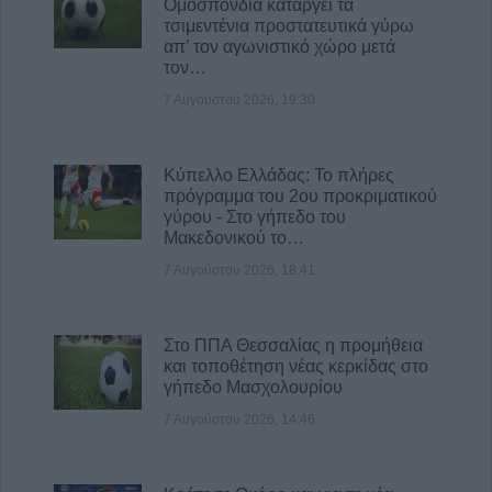
Ομοσπονδία καταργεί τα
8 Αυγούστου 2026, 09:09
τσιμεντένια προστατευτικά γύρω
απ’ τον αγωνιστικό χώρο μετά
Το εβδομαδιαίο πρόγραμμα (10-16/8) της
τον…
Κινητής Αστυνομικής Μονάδας στην Π.Ε.
Καρδίτσας
7 Αυγούστου 2026, 19:30
8 Αυγούστου 2026, 08:22
Γ. Καραβίδας: "Ο Αύγουστος, τα πανηγύρια
Κύπελλο Ελλάδας: Το πλήρες
και οι «χορηγίες» με θέμα τα κοινά μας
πρόγραμμα του 2ου προκριματικού
αγαθά"
γύρου - Στο γήπεδο του
Μακεδονικού το…
8 Αυγούστου 2026, 08:17
7 Αυγούστου 2026, 18:41
Λαμία: Απατεώνες άρπαξαν μεγάλο
χρηματικό ποσό από ηλικιωμένη
7 Αυγούστου 2026, 21:19
Στο ΠΠΑ Θεσσαλίας η προμήθεια
και τοποθέτηση νέας κερκίδας στο
γήπεδο Μασχολουρίου
7 Αυγούστου 2026, 14:46