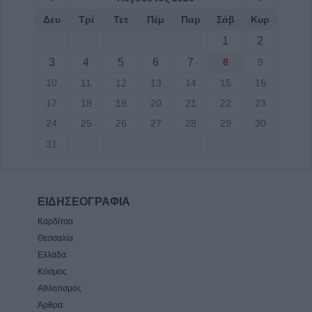
Δευ
Τρί
Τετ
Πέμ
Παρ
Σάβ
Κυρ
1
2
3
4
5
6
7
8
9
10
11
12
13
14
15
16
17
18
19
20
21
22
23
24
25
26
27
28
29
30
31
ΕΙΔΗΣΕΟΓΡΑΦΙΑ
Καρδίτσα
Θεσσαλία
Ελλάδα
Κόσμος
Αθλητισμός
Άρθρα