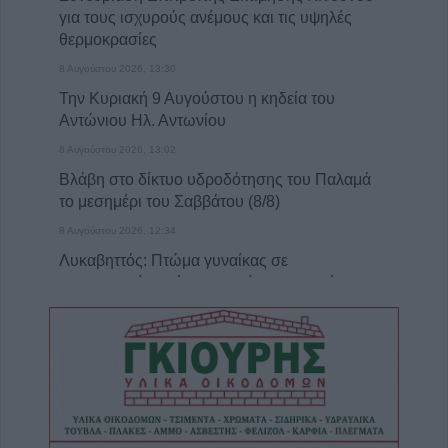
για τους ισχυρούς ανέμους και τις υψηλές
θερμοκρασίες
8 Αυγούστου 2026, 13:30
Την Κυριακή 9 Αυγούστου η κηδεία του
Αντώνιου Ηλ. Αντωνίου
8 Αυγούστου 2026, 13:02
Βλάβη στο δίκτυο υδροδότησης του Παλαμά
το μεσημέρι του Σαββάτου (8/8)
8 Αυγούστου 2026, 12:34
Λυκαβηττός: Πτώμα γυναίκας σε
προχωρημένη σήψη εντοπίστηκε κοντά
στους Αγίους Ισιδώρους
8 Αυγούστου 2026, 12:26
Απάτη με πρόσχημα τη διακοπή ρεύματος
στη Φαρκαδόνα – 1.500 ευρώ και
κοσμήματα
8 Αυγούστου 2026, 12:23