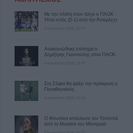
Κρανιά, Καππά, Φύλλο και Αμπελώνα
6 Αυγούστου 2026, 15:00
Με την πλάτη στον τοίχο ο ΠΑΟΚ -
Εντοπίστηκε νέα μεγάλη φυτεία κάνναβης
Ήττα εντός (0-1) από την Άντερλεχτ
στην Φθιώτιδα
6 Αυγούστου 2026, 22:57
6 Αυγούστου 2026, 14:36
1 νεκρός και 22 τραυματίες σε 20 τροχαία
ατυχήματα τον Ιούλιο στη Θεσσαλία
Ανακοινώθηκε επίσημα ο
Δημήτρης Γιαννούλης στον ΠΑΟΚ
6 Αυγούστου 2026, 14:32
6 Αυγούστου 2026, 13:45
ΥΠΑΑΤ: Άνοιξε η πλατφόρμα για ενισχύσεις
de minimis ύψους 24,6 εκατ. ευρώ σε
παραγωγούς
Στη Σόφια θα ψάξει την πρόκριση ο
6 Αυγούστου 2026, 14:26
Παναθηναϊκός
5 Αυγούστου 2026, 23:33
Ο Φονσέκα απέκλεισε τον Τσιτσιπά
από το Masters του Μόντρεαλ
5 Αυγούστου 2026, 20:30