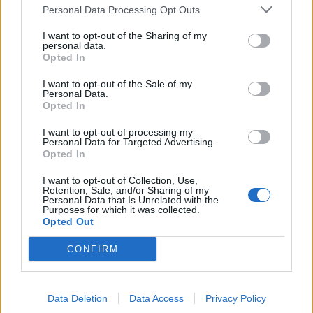
6 Αυγούστου 2026, 22:48
Personal Data Processing Opt Outs
Σύγκρουση δύο τραμ στη Γερμανία – Πάνω
I want to opt-out of the Sharing of my
από 20 τραυματίες
personal data.
Opted In
6 Αυγούστου 2026, 21:11
Συρία: Δύο νεκροί και 13 τραυματίες από
I want to opt-out of the Sale of my
Personal Data.
έκρηξη βόμβας σε λεωφορείο
Opted In
6 Αυγούστου 2026, 20:28
I want to opt-out of processing my
Έκτακτος ψεκασμός και μέτρα προστασίας
Personal Data for Targeted Advertising.
για τον Ιό του Δυτικού Νείλου στην Δ.Κ.
Opted In
Κυψέλης
I want to opt-out of Collection, Use,
Retention, Sale, and/or Sharing of my
6 Αυγούστου 2026, 19:35
Personal Data that Is Unrelated with the
Χαλκίδα: Γυναίκα έπεσε από την Υψηλή
Purposes for which it was collected.
Opted Out
Γέφυρα και σώθηκε στα νερά του Ευβοϊκού
6 Αυγούστου 2026, 19:32
CONFIRM
Καλαμπάκα: Πυροσβέστες απεγκλώβισαν
ηλικιωμένο μετά από πτώση στη Νέα Ζωή
Data Deletion
Data Access
Privacy Policy
6 Αυγούστου 2026, 19:29