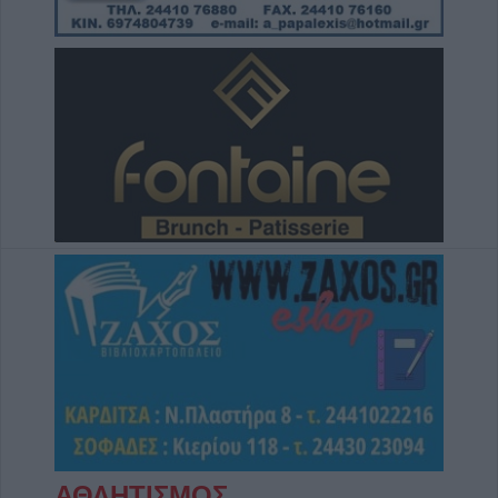
6 Αυγούστου 2026, 17:21
Την Παρασκευή (7/8) η δεύτερη καταβολή
του βοηθήματος του ΛΑΕ-ΟΠΕΚΑ
6 Αυγούστου 2026, 16:31
Νεκρός 75χρονος σε αγροτική περιοχή του
Δομενίκου – Πιθανό παθολογικό αίτιο
6 Αυγούστου 2026, 16:27
Απολογισμός ΕΛ.ΑΣ. Θεσσαλίας: 574
συλλήψεις και δεκάδες εξιχνιάσεις τον Ιούλιο
6 Αυγούστου 2026, 16:09
ΥΠΑΑΤ: 38,1 εκατ. ευρώ για την ενίσχυση
κτηνοτρόφων που επλήγησαν από
ζωονόσους
6 Αυγούστου 2026, 15:26
Προγραμματισμένες διακοπές
ηλεκτροδότησης την Παρασκευή (7/8) σε
Ιτέα, Άγιο Γεώργιο, Γεώργιο Καραϊσκάκη,
ΑΘΛΗΤΙΣΜΟΣ