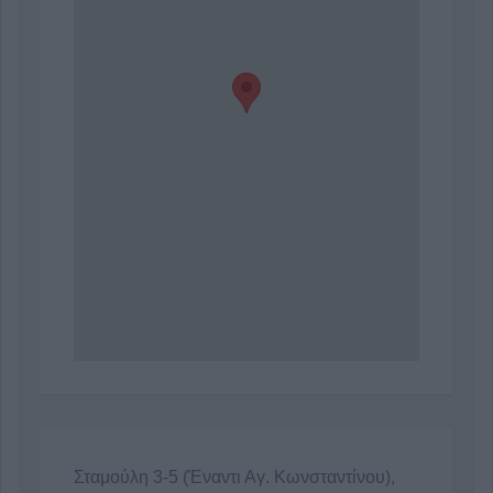
Σταμούλη 3-5 (Έναντι Αγ. Κωνσταντίνου),