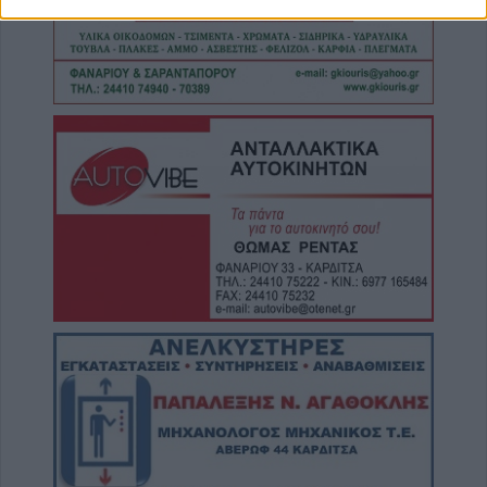
Τροχαίο στην Αγιά: Μοτοσικλέτα
συγκρούστηκε με νταλίκα – Στο νοσοκομείο
ο οδηγός
6 Αυγούστου 2026, 19:15
Άνω Λιόσια: Συνελήφθησαν δύο άνδρες για
τον θάνατο 72χρονου που βρέθηκε σε
αυτοκίνητο
6 Αυγούστου 2026, 17:50
Την Παρασκευή 7 Αυγούστου η κηδεία του
Αθανάσιου Ταξιάρχη
6 Αυγούστου 2026, 17:46
Πυρκαγιά σε γεωργική έκταση στην Κρήνη
Φαρσάλων – Μεγάλη κινητοποίηση της
Πυροσβεστικής (+Βίντεο)
6 Αυγούστου 2026, 17:36
Δημόσιες Σ.Α.Ε.Κ.: 860 τμήματα και 95
ειδικότητες για το 2026-2027