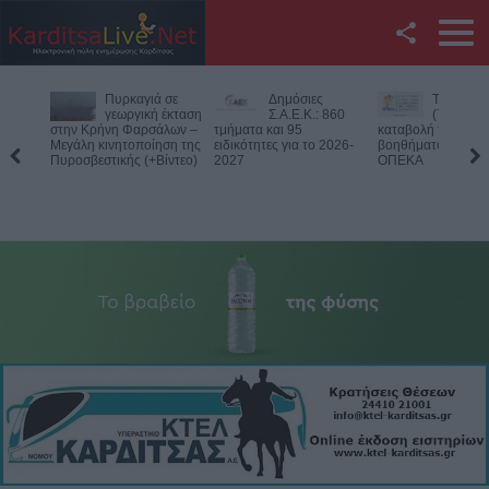
Facebook
Δημόσιες
Την Παρασκευή
Νεκρός
Twitter
Σ.Α.Ε.Κ.: 860
(7/8) η δεύτερη
75χρονος
τμήματα και 95
καταβολή του
αγροτική περιοχή 
ειδικότητες για το 2026-
βοηθήματος του ΛΑΕ-
Δομενίκου – Πιθαν
YouTube
2027
ΟΠΕΚΑ
παθολογικό αίτιο
Αναζήτηση
RSS
Επικοινωνία με το
KarditsaLive.Net