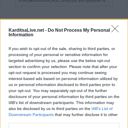
Η εταιρεία ΘΑΛΑΣΣΙΟΣ ΚΟΣΜΟΣ Α.Ε.Β.Ε. επιθυμεί να προσλάβει Αποθηκάριο
Η Αποκατάσταση Α.Ε. αναζητά για εργασία Νοσηλευτές και Βοηθούς Νοσηλευτές
KarditsaLive.net -
Do Not Process My Personal
Information
If you wish to opt-out of the sale, sharing to third parties, or
processing of your personal or sensitive information for
targeted advertising by us, please use the below opt-out
section to confirm your selection. Please note that after your
opt-out request is processed you may continue seeing
ΤΕΛΕΥΤΑΙΑ ΝΕΑ
interest-based ads based on personal information utilized by
us or personal information disclosed to third parties prior to
Με την πλάτη στον τοίχο ο ΠΑΟΚ - Ήττα
your opt-out. You may separately opt-out of the further
εντός (0-1) από την Άντερλεχτ
disclosure of your personal information by third parties on the
6 Αυγούστου 2026, 22:57
IAB’s list of downstream participants. This information may
Πλήρως επισκέψιμοι δύο αρχαιολογικοί
also be disclosed by us to third parties on the
IAB’s List of
Downstream Participants
that may further disclose it to other
χώροι στο ν. Καρδίτσας, δυνατότητα
third parties.
επίσκεψης και σε άλλους τέσσερις